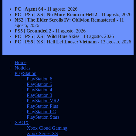
PC | Agent 64
- 11 agosto, 2026
PC | PS5 | XS | No More Room in Hell 2
- 11 agosto, 2026
NS2 | The Elder Scrolls IV: Oblivion Remastered
- 11
agosto, 2026
PS5 | Grounded 2
- 11 agosto, 2026
PC | PS5 | XS | Wild Blue Skies
- 13 agosto, 2026
PC | PS5 | XS | Hell Let Loose: Vietnam
- 13 agosto, 2026
Home
Noticias
PlayStation
PlayStation 6
PlayStation 5
PlayStation 4
PlayStation 3
PlayStation VR2
PlayStation Plus
PlayStation PC
PlayStation Stars
XBOX
Xbox Cloud Gaming
Xbox Series XS