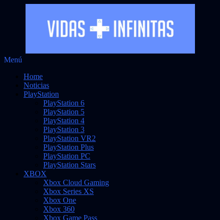
Saltar
Menú
Vidas Infinitas
al
Noticias sobre videojuegos
Home
contenido
Noticias
PlayStation
PlayStation 6
PlayStation 5
PlayStation 4
PlayStation 3
PlayStation VR2
PlayStation Plus
PlayStation PC
PlayStation Stars
XBOX
Xbox Cloud Gaming
Xbox Series XS
Xbox One
Xbox 360
Xbox Game Pass