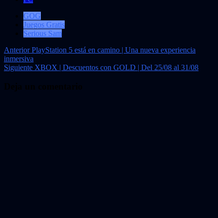
GOG
Juegos Gratis
Serious Sam
Navegación
Anterior
PlayStation 5 está en camino | Una nueva experiencia
inmersiva
de
Siguiente
XBOX | Descuentos con GOLD | Del 25/08 al 31/08
entradas
Deja un comentario