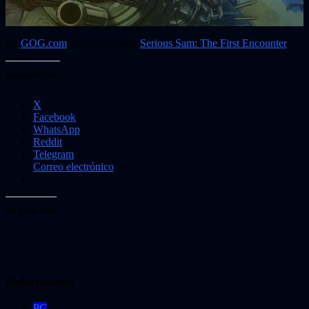
En
GOG.com
están regalando
Serious Sam: The First Encounter
Comparte esto:
X
Facebook
WhatsApp
Reddit
Telegram
Correo electrónico
Me gusta esto:
Relacionado
PC