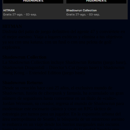
HITMAN
Disfruta del patio de juego definitivo del agente 47 y conviértete en
el mejor asesino. Viaja a lugares exóticos y elimina a tus objetivos
ya sea con una katana, con un fusil o con una pelota de golf
explosiva.
Shadowrun Collection
La Shadowrun Collection incluye Shadowrun Returns (juego base),
Shadowrun Dragonfall – Director’s Cut (juego base) y Shadowrun
Hong Kong – Extended Edition (juego base).
Shadowrun Returns
Desde su creación hace casi 25 años, el exclusivo mundo de
Shadowrun, fusión de ciberpunk y fantasía, ha acumulado un gran
número de seguidores hasta convertirse en un título de «culto».
Jordan Weisman, su creador, regresa al mundo de Shadowrun para
modernizar este escenario clásico y crear un RPG táctico de
estrategia por turnos para un jugador. En la expansión urbana del
área metropolitana de Seattle, la búsqueda de un misterioso asesino
te embarca en un viaje desde los barrios marginales más oscuros
hasta las corporaciones más poderosas de la ciudad.Tendrás que