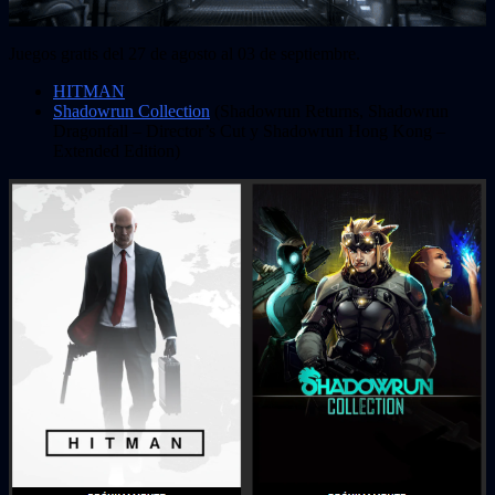
Juegos gratis del 27 de agosto al 03 de septiembre.
HITMAN
Shadowrun Collection
(Shadowrun Returns, Shadowrun
Dragonfall – Director’s Cut y Shadowrun Hong Kong –
Extended Edition)