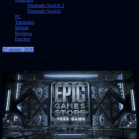
Nintendo Switch 2
Nintendo Switch
PC
Tutoriales
Mobile
Reviews
Parches
27 agosto, 2020
VidasInfinitas
EPIC Store | Juegos GRATIS