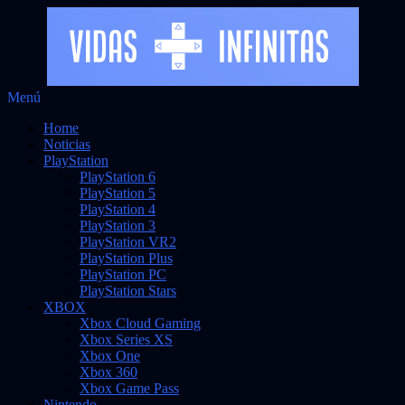
Saltar
Menú
al
Noticias sobre videojuegos
Vidas Infinitas
Home
contenido
Noticias
PlayStation
PlayStation 6
PlayStation 5
PlayStation 4
PlayStation 3
PlayStation VR2
PlayStation Plus
PlayStation PC
PlayStation Stars
XBOX
Xbox Cloud Gaming
Xbox Series XS
Xbox One
Xbox 360
Xbox Game Pass
Nintendo