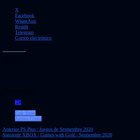
X
Facebook
WhatsApp
Reddit
Telegram
Correo electrónico
Me gusta esto:
Relacionado
PC
Epic Store
Juegos Gratis
Navegación
Anterior
PS Plus | Juegos de Septiembre 2020
Siguiente
XBOX | Games with Gold | Septiembre 2020
de