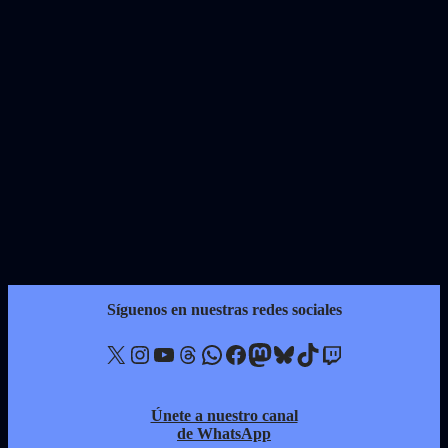
Síguenos en nuestras redes sociales
X
Instagram
YouTube
Threads
WhatsApp
Facebook
Mastodon
Bluesky
TikTok
Twitch
Únete a nuestro canal
de WhatsApp