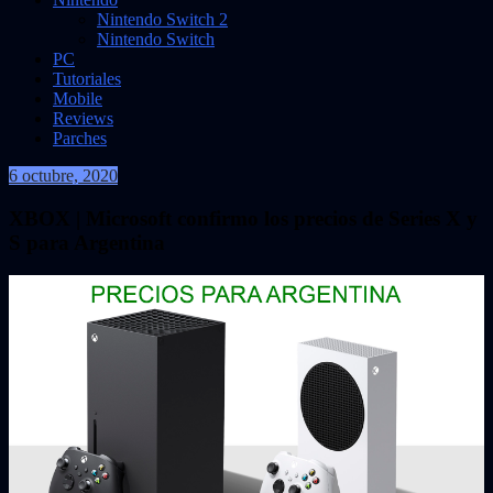
Nintendo Switch 2
Nintendo Switch
PC
Tutoriales
Mobile
Reviews
Parches
6 octubre, 2020
VidasInfinitas
XBOX | Microsoft confirmo los precios de Series X y
S para Argentina