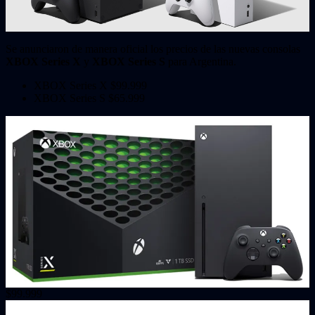
Se anunciaron de manera oficial los precios de las nuevas consolas
XBOX Series X
y
XBOX Series S
para Argentina.
XBOX Series X $99.999
XBOX Series S $65.999
$99.999