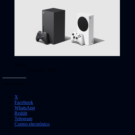
Fecha
7 octubre, 2020
Comparte esto:
X
Facebook
WhatsApp
Reddit
Telegram
Correo electrónico