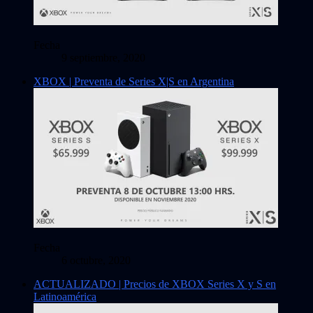
Fecha
9 septiembre, 2020
XBOX | Preventa de Series X|S en Argentina
Fecha
6 octubre, 2020
ACTUALIZADO | Precios de XBOX Series X y S en
Latinoamérica