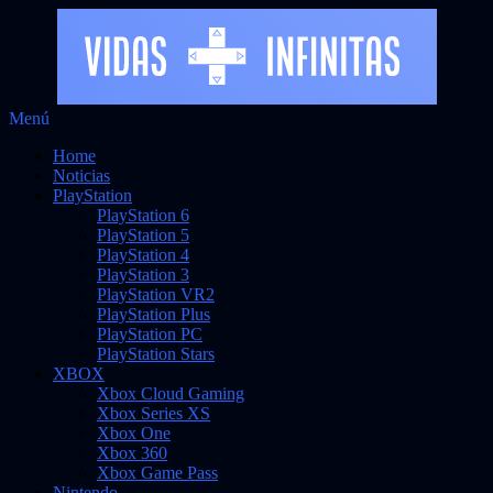
Saltar
Menú
Vidas Infinitas
al
Noticias sobre videojuegos
Home
contenido
Noticias
PlayStation
PlayStation 6
PlayStation 5
PlayStation 4
PlayStation 3
PlayStation VR2
PlayStation Plus
PlayStation PC
PlayStation Stars
XBOX
Xbox Cloud Gaming
Xbox Series XS
Xbox One
Xbox 360
Xbox Game Pass
Nintendo