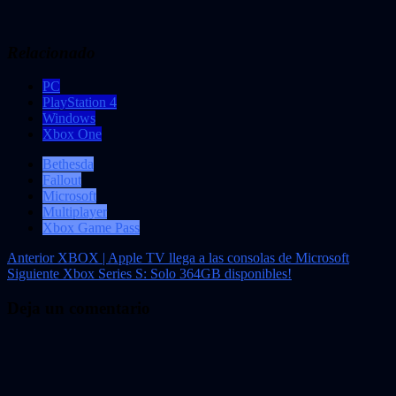
Relacionado
PC
PlayStation 4
Windows
Xbox One
Bethesda
Fallout
Microsoft
Multiplayer
Xbox Game Pass
Navegación
Anterior
XBOX | Apple TV llega a las consolas de Microsoft
Siguiente
Xbox Series S: Solo 364GB disponibles!
de
entradas
Deja un comentario