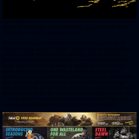
Acá podemos ver las dos facciones que volvieron para reclamar los
tesoros de Appalachia, Settlers vs Raiders. En algun punto de la
quest vamos a decidir con quien aliarnos.
Esta vez vamos a tener que salvar a la humanidad, o al resto de
Estados Unidos, que es lo mismo. Vamos a recorrer Appalachia no
solo en busca de reconstruir la civilización, sino que también
tenemos un enemigo al que enfrentar, vamos a tener que triunfar
donde muchos otros no pudieron. A medida que recorramos el
mapa, y hagamos quest, reviviremos épicos momentos de las
distintas facciones que intentaron domar el caos, y su, mayormente,
triste desenlace. Nos cruzaremos con las distintas facciones que
conviven y luchan por sobrevivir. Podremos construir nuestro hogar,
dar cobijo a un aliado, que oficiará de perro guardián de dicha casa
y que en algunos casos tendrá una mas que interesante Quest line, o
simplemente estará todo el dia con la guitarra en el CAMP.