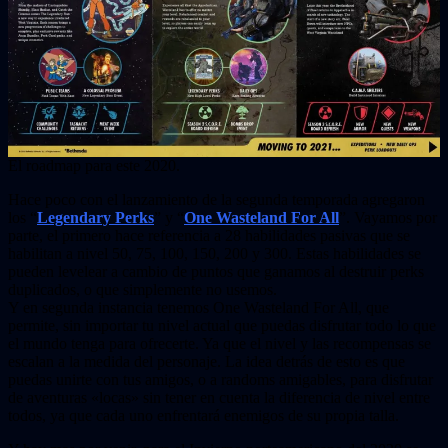
El roadmap para este 2020.
Hace poco con el lanzamiento de la segunda temporada agregaron
los “
Legendary Perks
” y “
One Wasteland For All
”. Vayamos por
parte, el primero hace referencia a 28 habilidades pasivas que se
habilitan a nivel 50, 75, 100, 150, 200 y 300. Estas habilidades se
pueden levelear a cambio de puntos que ganamos al destruir perks
duplicados, o que simplemente no usemos.
Y en segunda instancia tenemos One Wasteland For All, que
permite, sin importar tu nivel actual que puedas disfrutar todo lo que
el mundo tenga para ofrecerte. Ya que el nivel y las recompensas se
escalan a la medida del personaje. La idea detrás de esto es que
puedas unirte con tus amigos, o a randoms amigables, para disfrutar
de aventuras «locas» sin tener en cuenta la diferencia de nivel entre
todos, ya que cada uno enfrentará enemigos de su propia talla.