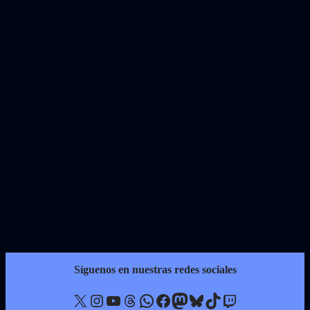
Síguenos en nuestras redes sociales
X
Instagram
YouTube
Threads
WhatsApp
Facebook
Mastodon
Bluesky
TikTok
Twitch