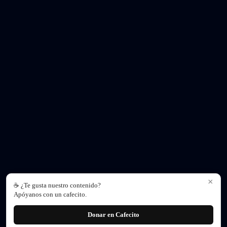
×
☕ ¿Te gusta nuestro contenido?
Apóyanos con un cafecito.
Donar en Cafecito
|
Política de privacidad
|
Contacto
|
Nosotros
|