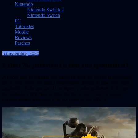
Nintendo
Nintendo Switch 2
Nintendo Switch
PC
Tutoriales
Mobile
Reviews
Parches
5 noviembre, 2020
validor011
Fallout 76, ¿todavía no le diste otra oportunidad?.
A pocos días de cumplir dos añitos de vida me veo en la necesidad
de escribir sobre este juego simplemente porque la pase muy bien
jugándolo. Todo gracias al Gamepass y principalmente al dlc que
fue lanzado a principio de este año que le dio “vida” al juego.
Curiosamente dicha vida vino por parte de los NPC´s.