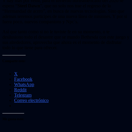
Y hay mas por venir, para el Invierno norteamericano del 2020 se
espera “
Steel Dawn
”, que no solo nos trae el regreso de la
“Hermandad de acero”, en busca de nuevas tecnologías. Sino que
ademas seremos participes de una nueva línea de misiones. Y por si
fuera poco, nuevos companions y Npc´s.
Así que tanto como si no le tuviste fe en su momento, o te
desilusiono todo el desastre que se mando Bethesda con este juego y
sus alrededores, aprovecha que ahora es el momento de disfrutar
todo lo que tiene para ofrecer.
Comparte esto:
X
Facebook
WhatsApp
Reddit
Telegram
Correo electrónico
Me gusta esto: