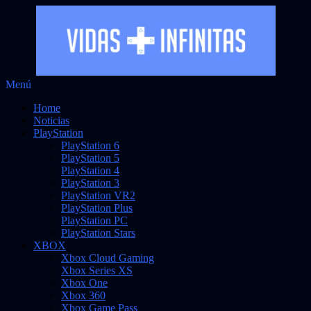
Saltar
Menú
Vidas Infinitas
al
Noticias sobre videojuegos
Home
contenido
Noticias
PlayStation
PlayStation 6
PlayStation 5
PlayStation 4
PlayStation 3
PlayStation VR2
PlayStation Plus
PlayStation PC
PlayStation Stars
XBOX
Xbox Cloud Gaming
Xbox Series XS
Xbox One
Xbox 360
Xbox Game Pass