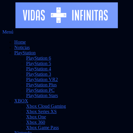
Saltar
Menú
al
Noticias sobre videojuegos
Vidas Infinitas
Home
contenido
Noticias
PlayStation
PlayStation 6
PlayStation 5
PlayStation 4
PlayStation 3
PlayStation VR2
PlayStation Plus
PlayStation PC
PlayStation Stars
XBOX
Xbox Cloud Gaming
Xbox Series XS
Xbox One
Xbox 360
Xbox Game Pass
Nintendo