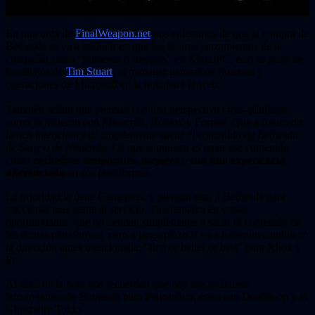
En una nota de
FinalWeapon.net
nos enteramos de que la compra de
Bethesda se va a traducir en que los futuros lanzamientos de la
compañía seran “primeros o mejores” en Xbox/PC, esto es parte de
los dichos de
Tim Stuart
, el manager general de finanzas y
operaciones de Microsoft en la nota para la web.
También aclara que piensan con una perspectiva cross-platform,
como lo hicieron con Minecraft, Roblox y Fornite. Que a futuro
no
tienen intenciones de simplemente sacar el contenido de Bethesda
de Sony o de Nintendo.
Lo que si quieren es tener ese contenido
como
exclusivos temporates, mejores
o
con una experiencia
diferenciada
en sus plataformas.
La prioridad la tiene Gamepass, y piensan usar a Bethesda para
traccionar mas gente al servicio. Tim remarca en varias
oportunidades, que no tienden simplemente a sacar el contenido de
las demás plataformas, pero a largo plazo si va a haber un cambio en
la dirección antes mencionada, “first or better or best” para Xbox y
Pc.
Al final de la nota nos recuerdan que hay dos próximos
lanzamientos de Bethesda para Playstation, estos son Deathloop y el
Ghostwire Tokio.