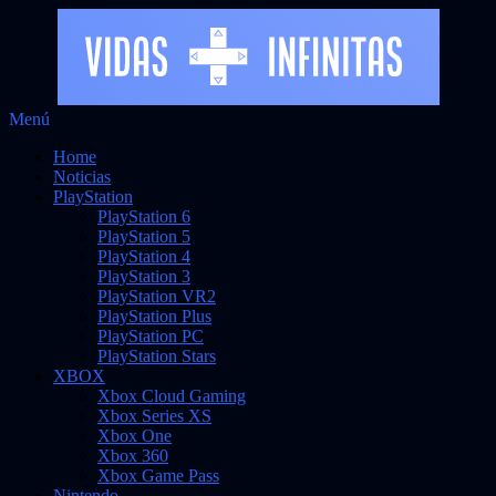
Saltar
Menú
Vidas Infinitas
al
Noticias sobre videojuegos
Home
contenido
Noticias
PlayStation
PlayStation 6
PlayStation 5
PlayStation 4
PlayStation 3
PlayStation VR2
PlayStation Plus
PlayStation PC
PlayStation Stars
XBOX
Xbox Cloud Gaming
Xbox Series XS
Xbox One
Xbox 360
Xbox Game Pass
Nintendo