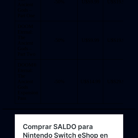
-50%
U$S9.99
U$S19.99
Ancient
Gods –
Part One
DOOM
Eternal:
The
-50%
U$S9.99
U$S19.99
Ancient
Gods –
Part Two
DOOM®
Eternal:
The
Ancient
-50%
U$S14.99
U$S29.99
Gods
Expansion
Pass