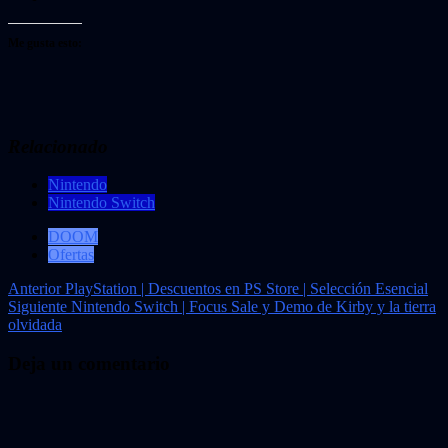
Me gusta esto:
Relacionado
Nintendo
Nintendo Switch
DOOM
Ofertas
Navegación
Anterior
PlayStation | Descuentos en PS Store | Selección Esencial
Siguiente
Nintendo Switch | Focus Sale y Demo de Kirby y la tierra
de
olvidada
entradas
Deja un comentario