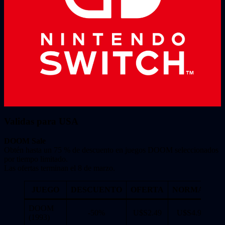
Validas para USA
DOOM Sale
Obtén hasta un 75 % de descuento en juegos DOOM seleccionados
por tiempo limitado.
Las ofertas terminan el 8 de marzo.
JUEGO
DESCUENTO
OFERTA
NORMAL
DOOM
-50%
U$S2.49
U$S4.99
(1993)