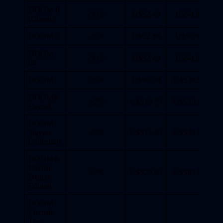
DOOM II
-50%
U$S2.49
U$S4.99
(Classic)
DOOM 3
-75%
U$S2.49
U$S9.99
DOOM
-50%
U$S2.49
U$S4.99
64
DOOM
-75%
U$S9.99
U$S39.99
DOOM®
-67%
U$S19.79
U$S59.99
Eternal
DOOM
Slayers
-65%
U$S17.49
U$S49.99
Collection
DOOM®
Eternal
-67%
U$S29.69
U$S89.99
Deluxe
Edition
DOOM
Eternal:
The