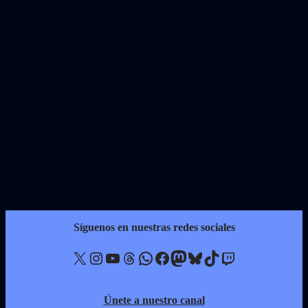
Síguenos en nuestras redes sociales
X
Instagram
YouTube
Threads
WhatsApp
Facebook
Mastodon
Bluesky
TikTok
Twitch
Únete a nuestro canal