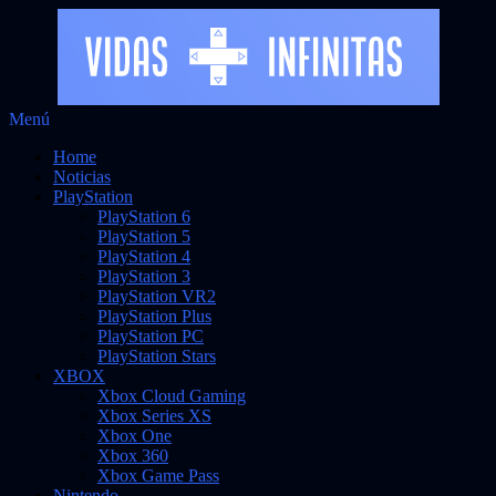
Saltar
Menú
Vidas Infinitas
al
Noticias sobre videojuegos
Home
contenido
Noticias
PlayStation
PlayStation 6
PlayStation 5
PlayStation 4
PlayStation 3
PlayStation VR2
PlayStation Plus
PlayStation PC
PlayStation Stars
XBOX
Xbox Cloud Gaming
Xbox Series XS
Xbox One
Xbox 360
Xbox Game Pass
Nintendo