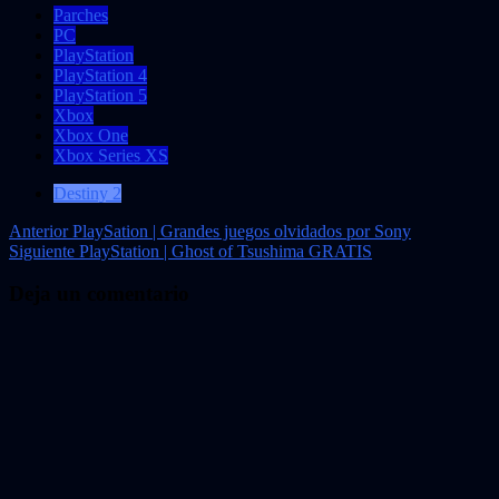
Parches
PC
PlayStation
PlayStation 4
PlayStation 5
Xbox
Xbox One
Xbox Series XS
Destiny 2
Navegación
Anterior
PlaySation | Grandes juegos olvidados por Sony
Siguiente
PlayStation | Ghost of Tsushima GRATIS
de
entradas
Deja un comentario