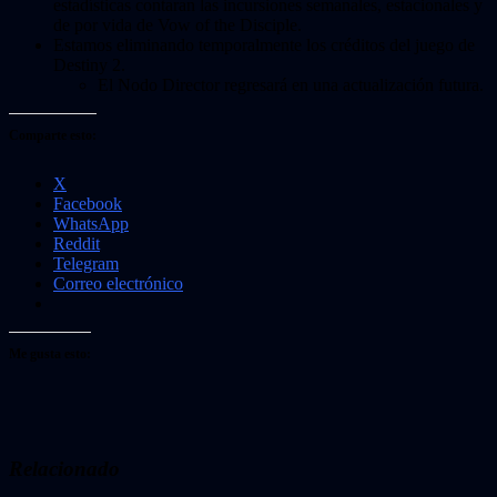
estadísticas contaran las incursiones semanales, estacionales y
de por vida de Vow of the Disciple.
Estamos eliminando temporalmente los créditos del juego de
Destiny 2.
El Nodo Director regresará en una actualización futura.
Comparte esto:
X
Facebook
WhatsApp
Reddit
Telegram
Correo electrónico
Me gusta esto:
Relacionado