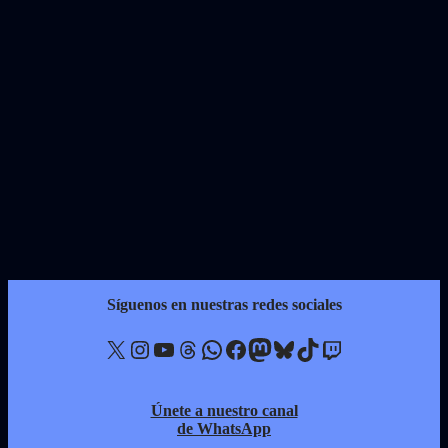
Síguenos en nuestras redes sociales
X
Instagram
YouTube
Threads
WhatsApp
Facebook
Mastodon
Bluesky
TikTok
Twitch
Únete a nuestro canal
de WhatsApp