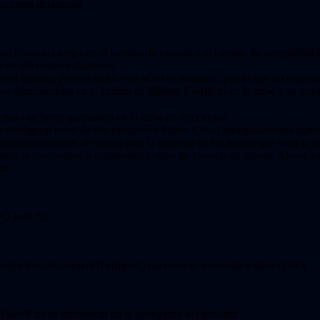
ecciones dinámicas
os archivos del juego en el cambio de usuario o el cambio de compatibili
án en diferentes volúmenes
ocal cambia, pero el archivo en sí no se modifica, por lo que no creamo
vo desconocidas en el cuadro de diálogo Conflicto en la nube y se arre
ertido archivos guardados en la nube en directorios
con configuraciones de sincronización Steam Cloud multiplataforma lig
usuarios anteriores de Steam para la mayoría de los juegos que usan l
juego se compartían o colisionaban entre las cuentas de Steam. Ahora, e
ta.
PU Intel Xe
eamworks ShowGamepadTextInput() mientras se transmite a Steam Deck
FakeIP no se incluyeran en el navegador del servidor.