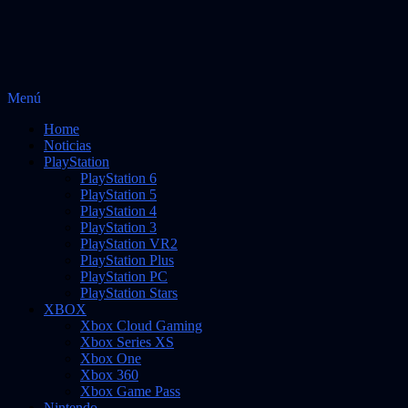
Saltar
Menú
Vidas Infinitas
al
Noticias sobre videojuegos
Home
contenido
Noticias
PlayStation
PlayStation 6
PlayStation 5
PlayStation 4
PlayStation 3
PlayStation VR2
PlayStation Plus
PlayStation PC
PlayStation Stars
XBOX
Xbox Cloud Gaming
Xbox Series XS
Xbox One
Xbox 360
Xbox Game Pass
Nintendo