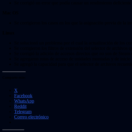
Se corrigió un error que podía causar un rendimiento deficiente
Mac OS
Se corrigieron los casos en los que la asignación previa de la i
Linux
Se solucionó un problema por el cual la actualización de los c
Se corrigieron los filtros de extensión del selector de archivos 
Se corrigió la adición de accesos directos que no son de Steam 
Se agregaron rutas de acceso de unidades montadas y de inicio a
Se agregó la capacidad para que el selector de archivos recuerde 
Comparte esto:
X
Facebook
WhatsApp
Reddit
Telegram
Correo electrónico