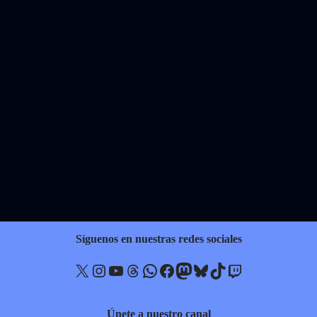
Síguenos en nuestras redes sociales
X
Instagram
YouTube
Threads
WhatsApp
Facebook
Mastodon
Bluesky
TikTok
Twitch
Únete a nuestro canal