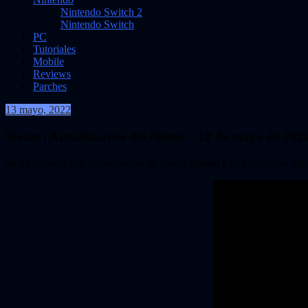
Nintendo Switch 2
Nintendo Switch
PC
Tutoriales
Mobile
Reviews
Parches
13 mayo, 2022
VidasInfinitas
Steam | Actualización del cliente – 12 de mayo de 202
Se ha lanzado una actualización de cliente
Steam
y se descargará aut