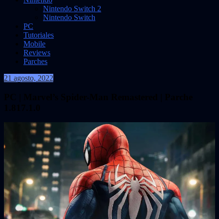
Nintendo Switch 2
Nintendo Switch
PC
Tutoriales
Mobile
Reviews
Parches
21 agosto, 2022
VidasInfinitas
PC | Marvel’s Spider-Man Remastered | Parche
1.817.1.0