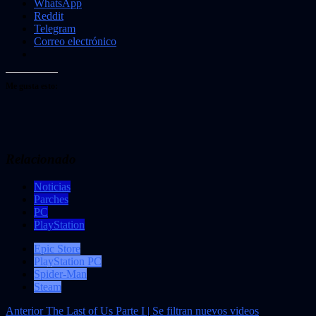
WhatsApp
Reddit
Telegram
Correo electrónico
Me gusta esto:
Relacionado
Noticias
Parches
PC
PlayStation
Epic Store
PlayStation PC
Spider-Man
Steam
Navegación
Anterior
The Last of Us Parte I | Se filtran nuevos videos