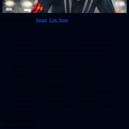
Plataforma:
PC
(
Steam
/
Epic Store
)
Hola a todos,
¡Estamos muy agradecidos por todos los comentarios
positivos que hemos recibido desde el lanzamiento de
Marvel’s Spider-Man Remastered el viernes pasado!
Los equipos de Insomniac Games y Nixxes Software
han estado monitoreando de cerca los informes de los
jugadores en los últimos días y, en base a eso, hemos
lanzado un primer parche pequeño con múltiples
correcciones y mejoras.
Sin embargo, tenga la seguridad de que no hemos
terminado. Ya estamos trabajando en nuestro próximo
parche, que será más sustancial y consistirá en
correcciones de errores, mejoras y características
adicionales, según los comentarios que hemos recibido
hasta ahora.
Versión 1.817.1.0
Notas del parche