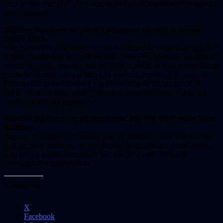
indican que este SDK no funciona para ellos. Estamos investigando
este problema.
Algunos jugadores no pueden progresar durante la misión
Spider-Hack.
Este es un error relacionado con la velocidad de fotogramas que solo
ocurre cuando está muy por encima de 60 FPS. Mientras trabajamos
en una solución, tenemos una solución alternativa. Reinicie el último
punto de control, vaya al Menú de gráficos, configure el juego en
Pantalla completa exclusiva y la Frecuencia de actualización en
60Hz. Ahora debería poder progresar. Después, puede volver a la
configuración que prefiera.
Algunos jugadores no pueden tomar una foto del Empire State
Building.
Algunos jugadores informaron que no pudieron tomar una foto del
Empire State Building, lo que bloqueó la progresión. Hasta ahora,
solo hemos podido reproducir esto en GPU Intel. Intel está
investigando este problema.
Comparte esto:
X
Facebook