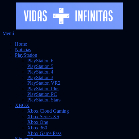
Saltar
Menú
Vidas Infinitas
al
Noticias sobre videojuegos
Home
contenido
Noticias
PlayStation
PlayStation 6
PlayStation 5
PlayStation 4
PlayStation 3
PlayStation VR2
PlayStation Plus
PlayStation PC
PlayStation Stars
XBOX
Xbox Cloud Gaming
Xbox Series XS
Xbox One
Xbox 360
Xbox Game Pass
Nintendo