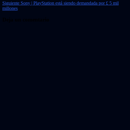
Siguiente
Sony | PlayStation está siendo demandada por £ 5 mil
de
millones
entradas
Deja un comentario