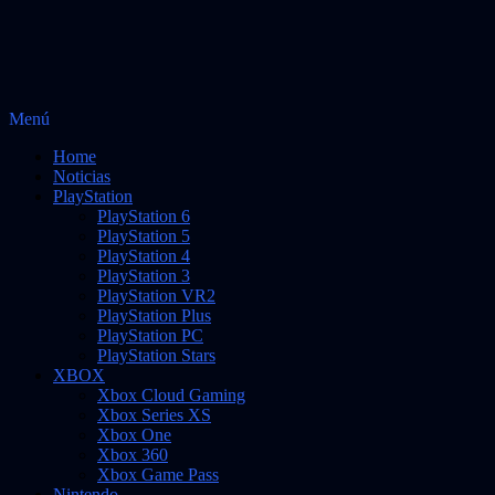
Saltar
Menú
Vidas Infinitas
al
Noticias sobre videojuegos
Home
contenido
Noticias
PlayStation
PlayStation 6
PlayStation 5
PlayStation 4
PlayStation 3
PlayStation VR2
PlayStation Plus
PlayStation PC
PlayStation Stars
XBOX
Xbox Cloud Gaming
Xbox Series XS
Xbox One
Xbox 360
Xbox Game Pass
Nintendo