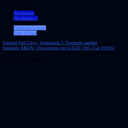
Relacionado
PlayStation
PlayStation 5
Hogwarts Legacy
State of Play
Navegación
Anterior
Fall Guys | Temporada 2: Tropezón satelital
Siguiente
XBOX | Descuentos con GOLD | Del 13 al 19/9/22
de
entradas
Deja un comentario