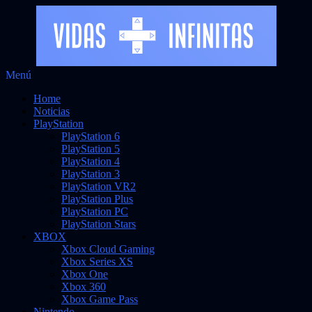
Saltar
Menú
Vidas Infinitas
al
Noticias sobre videojuegos
Home
contenido
Noticias
PlayStation
PlayStation 6
PlayStation 5
PlayStation 4
PlayStation 3
PlayStation VR2
PlayStation Plus
PlayStation PC
PlayStation Stars
XBOX
Xbox Cloud Gaming
Xbox Series XS
Xbox One
Xbox 360
Xbox Game Pass
Nintendo