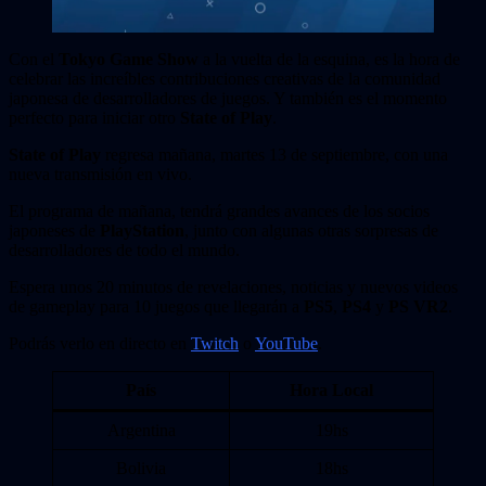
Con el
Tokyo Game Show
a la vuelta de la esquina, es la hora de
celebrar las increíbles contribuciones creativas de la comunidad
japonesa de desarrolladores de juegos. Y también es el momento
perfecto para iniciar otro
State of Play
.
State of Play
regresa mañana, martes 13 de septiembre, con una
nueva transmisión en vivo.
El programa de mañana, tendrá grandes avances de los socios
japoneses de
PlayStation
, junto con algunas otras sorpresas de
desarrolladores de todo el mundo.
Espera unos 20 minutos de revelaciones, noticias y nuevos videos
de gameplay para 10 juegos que llegarán a
PS5
,
PS4
y
PS VR2
.
Podrás verlo en directo en
Twitch
o
YouTube
.
País
Hora Local
Argentina
19hs
Bolivia
18hs