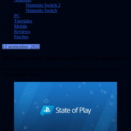
Nintendo Switch 2
Nintendo Switch
PC
Tutoriales
Mobile
Reviews
Parches
12 septiembre, 2022
VidasInfinitas
PS | State of Play regresa mañana, 13 de septiembre
Nuevas actualizaciones de juegos y revelaciones que se dirigen al
Tokyo Game Show
.