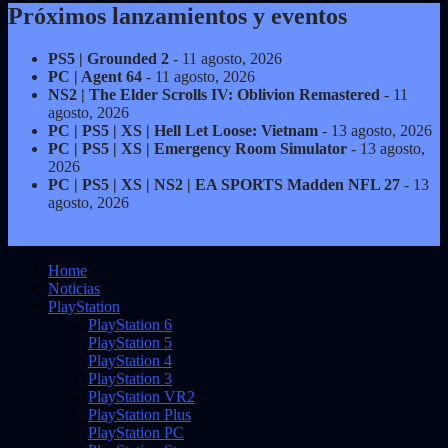
Próximos lanzamientos y eventos
PS5 | Grounded 2
- 11 agosto, 2026
PC | Agent 64
- 11 agosto, 2026
NS2 | The Elder Scrolls IV: Oblivion Remastered
- 11
agosto, 2026
PC | PS5 | XS | Hell Let Loose: Vietnam
- 13 agosto, 2026
PC | PS5 | XS | Emergency Room Simulator
- 13 agosto,
2026
PC | PS5 | XS | NS2 | EA SPORTS Madden NFL 27
- 13
agosto, 2026
Home
Noticias
PlayStation
PlayStation 6
PlayStation 5
PlayStation 4
PlayStation 3
PlayStation VR2
PlayStation Plus
PlayStation PC