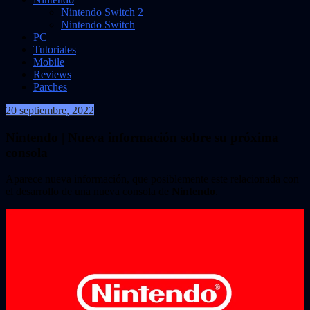
Nintendo Switch 2
Nintendo Switch
PC
Tutoriales
Mobile
Reviews
Parches
20 septiembre, 2022
VidasInfinitas
Nintendo | Nueva información sobre su próxima
consola
Aparece nueva información, que posiblemente este relacionada con
el desarrollo de una nueva consola de
Nintendo
.