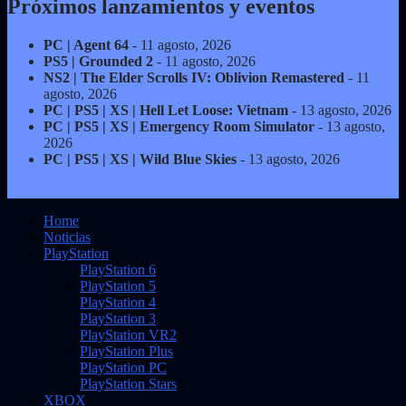
Próximos lanzamientos y eventos
PC | Agent 64
- 11 agosto, 2026
PS5 | Grounded 2
- 11 agosto, 2026
NS2 | The Elder Scrolls IV: Oblivion Remastered
- 11
agosto, 2026
PC | PS5 | XS | Hell Let Loose: Vietnam
- 13 agosto, 2026
PC | PS5 | XS | Emergency Room Simulator
- 13 agosto,
2026
PC | PS5 | XS | Wild Blue Skies
- 13 agosto, 2026
Home
Noticias
PlayStation
PlayStation 6
PlayStation 5
PlayStation 4
PlayStation 3
PlayStation VR2
PlayStation Plus
PlayStation PC
PlayStation Stars
XBOX