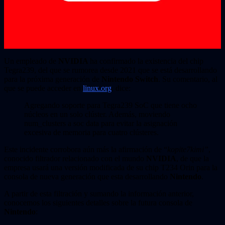
Un empleado de
NVIDIA
ha confirmado la existencia del chip
Tegra239, del que se rumorea desde 2021 que se está desarrollando
para la próxima generación de
Nintendo Switch
. Su comentario, al
que se puede acceder en
linux.org
, dice:
Agregando soporte para Tegra239 SoC que tiene ocho
núcleos en un solo clúster. Además, moviendo
num_clusters a soc data para evitar la asignación
excesiva de memoria para cuatro clústeres.
Este incidente corrobora aún más la afirmación de “
kopite7kimi”
,
conocido filtrador relacionado con el mundo
NVIDIA
, de que la
empresa usará una versión modificada de su chip T234 Orin para la
consola de nueva generación que esta desarrollando
Nintendo
.
A partir de esta filtración y sumando la información anterior,
conocemos los siguientes detalles sobre la futura consola de
Nintendo
: