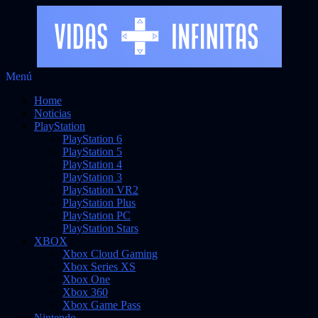
Saltar
Menú
Vidas Infinitas
al
Noticias sobre videojuegos
Home
contenido
Noticias
PlayStation
PlayStation 6
PlayStation 5
PlayStation 4
PlayStation 3
PlayStation VR2
PlayStation Plus
PlayStation PC
PlayStation Stars
XBOX
Xbox Cloud Gaming
Xbox Series XS
Xbox One
Xbox 360
Xbox Game Pass
Nintendo