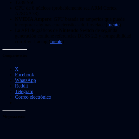
T239 SoC
CPU de 8 núcleos (probablemente sea ARM Cortex
A78C/A78)
NVIDIA Ampere
: GPU basada en amperios que puede
incorporar algunas características de Lovelace (
fuente
)
La API de gráficos de
Nintendo Switch
de segunda
generación contiene referencias DLSS 2.2 y compatibilidad
con Ray Tracing (
fuente
)
Comparte esto:
X
Facebook
WhatsApp
Reddit
Telegram
Correo electrónico
Me gusta esto: