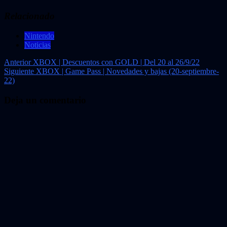
Relacionado
Nintendo
Noticias
Navegación
Anterior
XBOX | Descuentos con GOLD | Del 20 al 26/9/22
Siguiente
XBOX | Game Pass | Novedades y bajas (20-septiembre-
de
22)
entradas
Deja un comentario