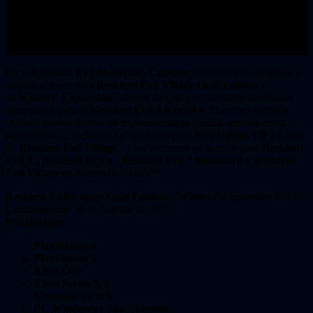
En el
Resident Evil Showcase
,
Capcom
lanzó nuevas imágenes y
actualizaciones para
Resident Evil Village Gold Edition
y
su
Winters’ Expansion
, además de una gran cantidad de detalles
sangrientos para el
Resident Evil 4 Remake
. El evento también
exploró nuevas formas de experimentar la icónica serie de terror y
supervivencia, incluidas las versiones para
PlayStation VR2
y
Mac
de
Resident Evil Village
, y las versiones en la nube para
Resident
Evil 2 , Resident Evil 3 , Resident Evil 7 biohazard
y
Resident
Evil Village
en Nintendo Switch™.
Resident Evil Village Gold Edition
y
Winters’ Expansion
(DLC)
Lanzamiento
: 28 de octubre de 2022
Plataformas
:
PlayStation 4
PlayStation 5
Xbox One
Xbox Series X|S
Nintendo Switch
*
PC Windows y Mac (Steam)