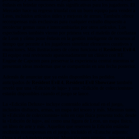
énfasis en brindar opciones más significativas para los jugadores. El
Mercader hace su regreso triunfal con un buen equipo para vender a
Leon, incluidos artículos útiles y mejoras de armas. También ofrece
recompensas más exclusivas para cualquier extraño dispuesto a
recolectar gemas raras e intercambiarlas por otros artículos. Los
espectadores también vieron por primera vez el maletín de confianza
de Leon y cómo pone énfasis en la gestión inteligente de recursos al
tiempo que permite a los jugadores sintetizar elementos curativos y
municiones. Más ilustraciones de cómo funciona el
Resident Evil 4
.
El equipo está reviviendo apasionadamente un clásico con RE
Engine de Capcom para preservar la experiencia central mientras se
presentan ideas modernas que se compartirán en una fecha posterior.
Además de anunciar que ya están disponibles los pedidos
anticipados de
Resident Evil 4
,
Resident Evil Showcase
también
reveló que una «Edición de lujo» y una «Edición de coleccionista»
estarán disponibles cuando el juego se lance.
La «Edición Deluxe» incluye contenido adicional en el juego,
incluidos disfraces, armas, un mapa del tesoro y más. Mientras tanto,
la «Edición de coleccionista» solo en caja física presenta todo, desde
la «Edición de lujo», así como una figura de Leon, un mapa físico,
un libro de arte y más. Aquellos que reserven la Edición estándar
recibirán recompensas en el juego, incluido el «Estuche adjunto:
Oro» y el «Amuleto especial: Munición para pistola», mientras que