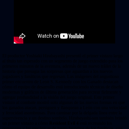
El productor Yoshiaki Hirabayashi presentó el primer vistazo largo
al título tan esperado con un segmento de juego extendido para los
primeros minutos de la aventura, además de un nuevo tráiler de la
historia que presagia las sorpresas que aguardan a los nuevos
jugadores y fanáticos que regresan. Las imágenes del angustioso
primer encuentro de Leon S. Kennedy con los Ganado destacan
cómo el equipo de desarrollo está introduciendo técnicas de diseño
modernas y gráficos de última generación para recrear fielmente y
agregar profundidad a la visión del juego original. Este primer
vistazo al combate mostró solo algunas de las nuevas formas en que
los ganados atacan, persiguen y flanquean a León con una velocidad
y ferocidad asombrosas. Para caminar por la delgada línea entre la
supervivencia y un destino sombrío, Hirabayashi-san también brindó
un primer vistazo a cómo
Resident Evil 4
está recreando los
personajes y las mecánicas de juego favoritos de los fanáticos, con