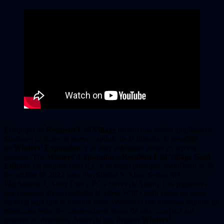
El equipo de
Resident Evil Village
brindó una visión ampliada de
Shadows of Rose, el nuevo capítulo de la historia de pesadilla
de
Winters’ Expansion
, y el muy solicitado modo en tercera
persona. The
Winters’ Expansion
y
Resident Evil Village Gold
Edition
, un paquete del DLC y el juego principal, manifiesto el 28
de octubre de 2022 para PlayStation 5, Xbox Series X|S,
PlayStation 4, Xbox One y PC a través de Steam. Los jugadores
que reserven ahora recibirán el Street Wolf Outfit como un bono
especial para que la heroína Rose Winters lo use mientras explora un
misterioso reino de conciencia en busca de una cura para sus
poderes no deseados. Antes de que lleguen
Winters’