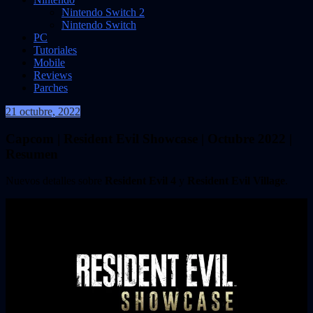
Nintendo Switch 2
Nintendo Switch
PC
Tutoriales
Mobile
Reviews
Parches
21 octubre, 2022
VidasInfinitas
Capcom | Resident Evil Showcase | Octubre 2022 |
Resumen
Nuevos detalles sobre
Resident Evil 4
y
Resident Evil Village
.