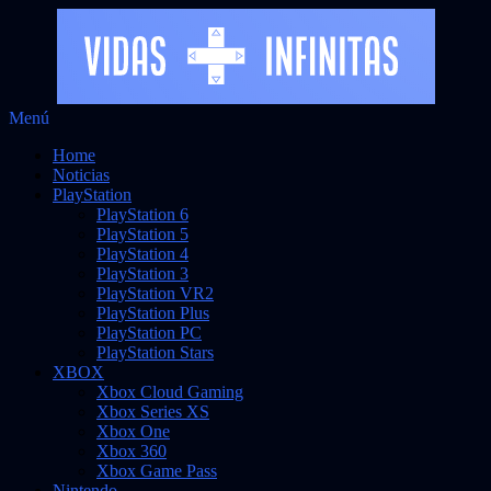
Saltar
Menú
al
Noticias sobre videojuegos
Vidas Infinitas
Home
contenido
Noticias
PlayStation
PlayStation 6
PlayStation 5
PlayStation 4
PlayStation 3
PlayStation VR2
PlayStation Plus
PlayStation PC
PlayStation Stars
XBOX
Xbox Cloud Gaming
Xbox Series XS
Xbox One
Xbox 360
Xbox Game Pass
Nintendo