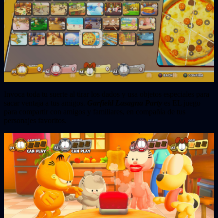
Invoca toda tu suerte al tirar los dados y usa objetos especiales para
sacar ventaja a tus amigos.
Garfield Lasagna Party
es EL juego
para compartir con amigos y familiares, en compañía de tus
personajes favoritos.