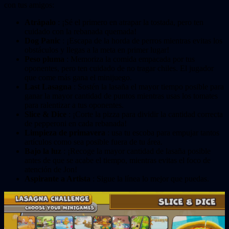
con tus amigos:
Atrápalo
: ¡Sé el primero en atrapar la tostada, pero ten
cuidado con la rebanada quemada!
Dog Panic
: ¡Escapa de la horda de perros mientras evitas los
obstáculos y llegas a la meta en primer lugar!
Peso pluma
: Memoriza la comida empacada por tus
oponentes, pero ten cuidado de no tragar chiles. El jugador
que come más gana el minijuego.
Last Lasagna
: Sostén la lasaña el mayor tiempo posible para
ganar la mayor cantidad de puntos mientras usas los tomates
para ralentizar a tus oponentes.
Slice & Dice
: ¡Corte la pizza para dividir la cantidad correcta
de pepperoni en cada rebanada!
Limpieza de primavera
: usa tu escoba para empujar tantos
artículos como sea posible fuera de tu área.
Bajo la luz
: ¡Recoge la mayor cantidad de lasaña posible
antes de que se acabe el tiempo, mientras evitas el foco de
atención de Jon!
Aspirante a Artista
: Sigue la línea lo mejor que puedas.