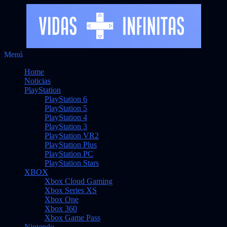
Saltar
Menú
Vidas Infinitas
al
Noticias sobre videojuegos
Home
contenido
Noticias
PlayStation
PlayStation 6
PlayStation 5
PlayStation 4
PlayStation 3
PlayStation VR2
PlayStation Plus
PlayStation PC
PlayStation Stars
XBOX
Xbox Cloud Gaming
Xbox Series XS
Xbox One
Xbox 360
Xbox Game Pass
Nintendo