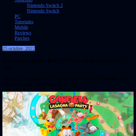
Nintendo Switch 2
Nintendo Switch
PC
Tutoriales
Mobile
Reviews
Parches
25 octubre, 2022
VidasInfinitas
Garfield Lasagna Party | Fecha de lanzamiento y
más
¡Descubre una selección de minijuegos creados por
Garfield
y sus
amigos para animar su fiesta de lasaña!