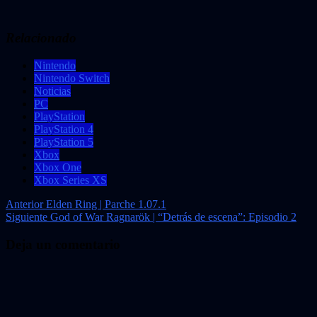
Relacionado
Nintendo
Nintendo Switch
Noticias
PC
PlayStation
PlayStation 4
PlayStation 5
Xbox
Xbox One
Xbox Series XS
Navegación
Anterior
Elden Ring | Parche 1.07.1
Siguiente
God of War Ragnarök | “Detrás de escena”: Episodio 2
de
entradas
Deja un comentario