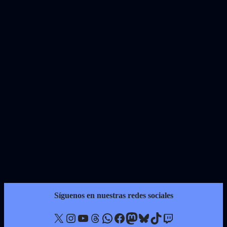
Síguenos en nuestras redes sociales
X
Instagram
YouTube
Threads
WhatsApp
Facebook
Mastodon
Bluesky
TikTok
Twitch