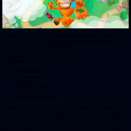
Microids
, en asociación con
Paramount Consumer Products
,
anuncian la fecha de lanzamiento del juego
Garfield Lasagna
Party
, desarrollado por
Balio Studio
.
Lanzamiento
: 10 de noviembre de 2022
Plataformas
:
PlayStation 4
PlayStation 5
Xbox One
Xbox Series X|S
Nintendo Switch
PC (Windows y Mac)
¡Garfield, Odie, Arlene y Nermal han imaginado los minijuegos más
locos para su gran fiesta de lasaña a la que estás invitado! Prepárate
para dar lo mejor de ti para terminar por delante de tus oponentes al
ganar tantos de los 32 minijuegos como sea posible. Aquí hay una
muestra de algunos de los deliciosos desafíos en los que competirás