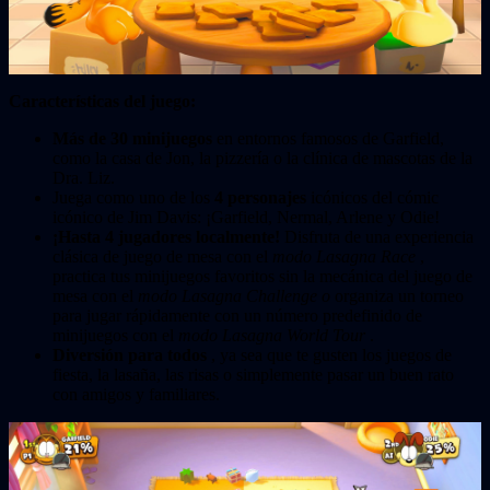
Características del juego:
Más de 30 minijuegos
en entornos famosos de Garfield,
como la casa de Jon, la pizzería o la clínica de mascotas de la
Dra. Liz.
Juega como uno de los
4 personajes
icónicos del cómic
icónico de Jim Davis: ¡Garfield, Nermal, Arlene y Odie!
¡Hasta 4 jugadores localmente!
Disfruta de una experiencia
clásica de juego de mesa con el
modo Lasagna Race
,
practica tus minijuegos favoritos sin la mecánica del juego de
mesa con el
modo Lasagna Challenge o
organiza un torneo
para jugar rápidamente con un número predefinido de
minijuegos con el
modo Lasagna World Tour
.
Diversión para todos
, ya sea que te gusten los juegos de
fiesta, la lasaña, las risas o simplemente pasar un buen rato
con amigos y familiares.