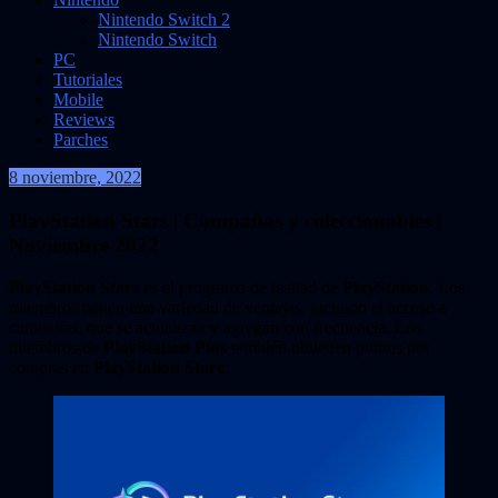
Nintendo Switch 2
Nintendo Switch
PC
Tutoriales
Mobile
Reviews
Parches
8 noviembre, 2022
VidasInfinitas
PlayStation Stars | Campañas y coleccionables |
Noviembre 2022
PlayStation Stars
es el programa de lealtad de
PlayStation
. Los
miembros tienen una variedad de ventajas, incluido el acceso a
campañas, que se actualizan y agregan con frecuencia. Los
miembros de
PlayStation Plus
también obtienen puntos por
compras en
PlayStation Store
.