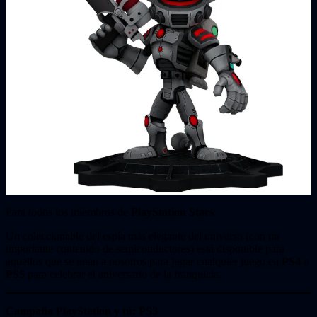
Para todos los miembros de
PlayStation Stars
Un coleccionable del espía más elegante del universo (con un
importante contenido de semiconductores) está disponible para
aquellos que se unan a nosotros para jugar cualquier juego en
PS4
o
PS5
para celebrar el aniversario de la franquicia.
Campaña PlayStation y tú: PS3