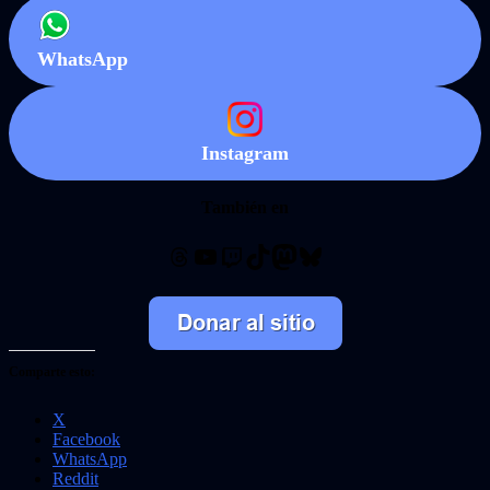
WhatsApp
Instagram
También en
Threads
YouTube
Twitch
TikTok
Mastodon
Bluesky
Comparte esto:
X
Facebook
WhatsApp
Reddit