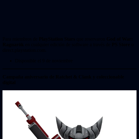
Para miembros de
PlayStation Stars
que reservaron
God of War:
Ragnarök
en cualquier edición de software a través de
PS Store
o
direct.playstation.com.
Disponible el 9 de noviembre
Campaña aniversario de Ratchet & Clank y coleccionable
digital