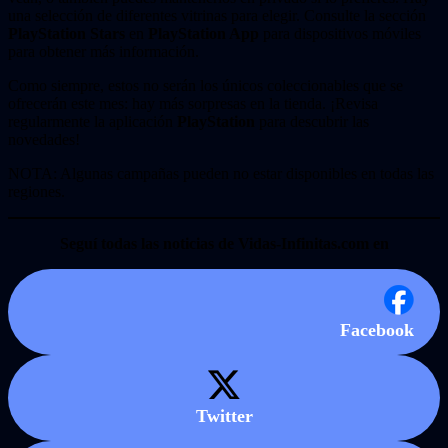
una selección de diferentes vitrinas para elegir. Consulte la sección
PlayStation Stars
en
PlayStation App
para dispositivos móviles
para obtener más información.
Como siempre, estos no serán los únicos coleccionables que se
ofrecerán este mes: hay más sorpresas en la tienda. ¡Revisa
regularmente la aplicación
PlayStation
para descubrir las
novedades!
NOTA: Algunas campañas pueden no estar disponibles en todas las
regiones.
Seguí todas las noticias de Vidas-Infinitas.com en
Facebook
Twitter