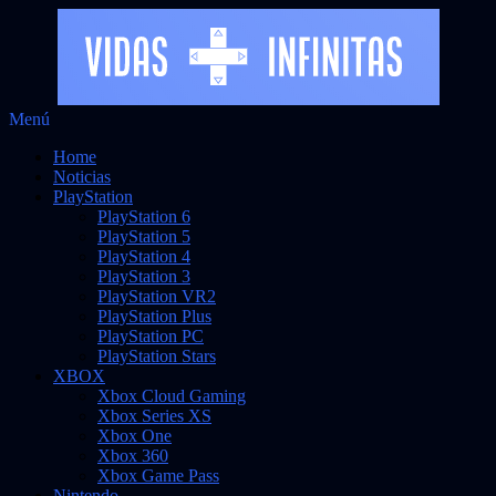
Saltar
Menú
Vidas Infinitas
al
Noticias sobre videojuegos
Home
contenido
Noticias
PlayStation
PlayStation 6
PlayStation 5
PlayStation 4
PlayStation 3
PlayStation VR2
PlayStation Plus
PlayStation PC
PlayStation Stars
XBOX
Xbox Cloud Gaming
Xbox Series XS
Xbox One
Xbox 360
Xbox Game Pass
Nintendo