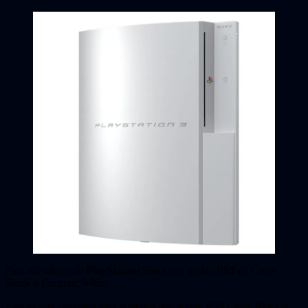
Para miembros de
PlayStation Stars
que tenían
PS3
en
Clear
Black
o
Ceramic White
Esta es una campaña para aquellos que tenían
PS3
Clear Black
o