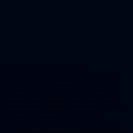
Para todos los miembros de
PlayStation Stars
La primera regla para elegir tu pelea es ganar. Este es para los
fanáticos del título de lucha multijugador. Solo juega uno de los
títulos incluidos en el torneo de este mes para reclamar tu
recompensa. Los títulos incluidos en el torneo de este mes son:
Guilty Gear Strive, Dragon Ball FighterZ, Street Fighter V,
Ultimate Marvel vs. Capcom 3, Mortal Kombat 11 y Tekken 7
.
La recompensa de noviembre es el coleccionable digital
Incorruptible Determination
.
Podrás exhibir estos coleccionables para que otros jugadores los
vean, o también puedes mantenerlos en privado si lo prefieres. Hay