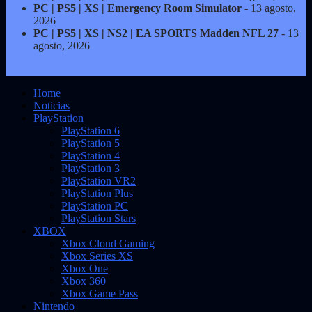
PC | PS5 | XS | Emergency Room Simulator
- 13 agosto,
2026
PC | PS5 | XS | NS2 | EA SPORTS Madden NFL 27
- 13
agosto, 2026
Home
Noticias
PlayStation
PlayStation 6
PlayStation 5
PlayStation 4
PlayStation 3
PlayStation VR2
PlayStation Plus
PlayStation PC
PlayStation Stars
XBOX
Xbox Cloud Gaming
Xbox Series XS
Xbox One
Xbox 360
Xbox Game Pass
Nintendo