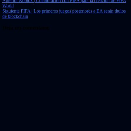
Navegación
Anterior
Roblox | Colaboración con FIFA para la creación de FIFA
World
de
Siguiente
FIFA | Los primeros juegos posteriores a EA serán títulos
entradas
de blockchain
Deja un comentario