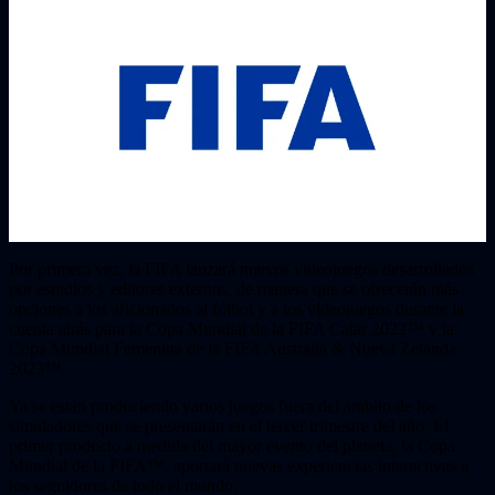
Por primera vez, la FIFA lanzará nuevos videojuegos desarrollados
por estudios y editores externos, de manera que se ofrecerán más
opciones a los aficionados al fútbol y a los videojuegos durante la
cuenta atrás para la Copa Mundial de la FIFA Catar 2022™ y la
Copa Mundial Femenina de la FIFA Australia & Nueva Zelanda
2023™.
Ya se están produciendo varios juegos fuera del ámbito de los
simuladores que se presentarán en el tercer trimestre del año. El
primer producto a medida del mayor evento del planeta, la Copa
Mundial de la FIFA™, aportará nuevas experiencias interactivas a
los seguidores de todo el mundo.