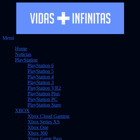
Saltar
Menú
Vidas Infinitas
al
Noticias sobre videojuegos
Home
contenido
Noticias
PlayStation
PlayStation 6
PlayStation 5
PlayStation 4
PlayStation 3
PlayStation VR2
PlayStation Plus
PlayStation PC
PlayStation Stars
XBOX
Xbox Cloud Gaming
Xbox Series XS
Xbox One
Xbox 360
Xbox Game Pass