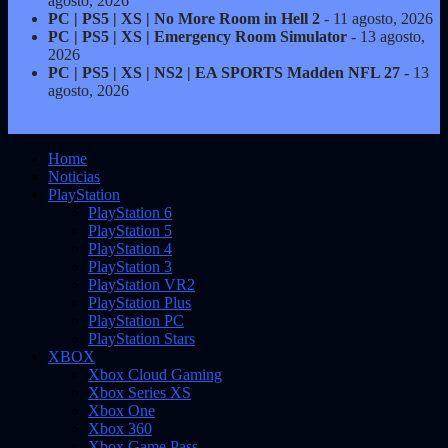
agosto, 2026
PC | PS5 | XS | No More Room in Hell 2
- 11 agosto, 2026
PC | PS5 | XS | Emergency Room Simulator
- 13 agosto,
2026
PC | PS5 | XS | NS2 | EA SPORTS Madden NFL 27
- 13
agosto, 2026
Home
Noticias
PlayStation
PlayStation 6
PlayStation 5
PlayStation 4
PlayStation 3
PlayStation VR2
PlayStation Plus
PlayStation PC
PlayStation Stars
XBOX
Xbox Cloud Gaming
Xbox Series XS
Xbox One
Xbox 360
Xbox Game Pass