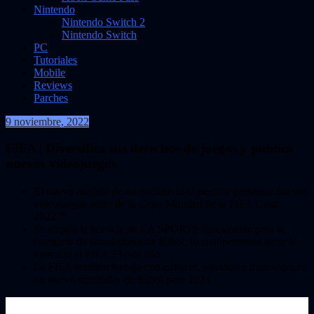
Nintendo
Nintendo Switch 2
Nintendo Switch
PC
Tutoriales
Mobile
Reviews
Parches
9 noviembre, 2022
VidasInfinitas
FIFA | Diversifica sus derechos de juegos y publica
nuevos videojuegos
El nuevo modelo de no exclusividad permite presentar nuevos
videojuegos antes de la Copa Mundial de la FIFA Catar
2022™
Se amplía la licencia de EA SPORTS únicamente para la
categoría de simuladores de fútbol, lo cual permitirá sacar al
mercado el FIFA 23 este año
La FIFA también trabaja con editores, estudios e inversores en
un nuevo simulador de fútbol para 2024