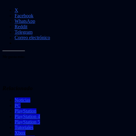
X
Facebook
WhatsApp
Reddit
Telegram
Correo electrónico
Me gusta esto:
Relacionado
Noticias
PC
PlayStation
PlayStation 4
PlayStation 5
Tutoriales
Xbox