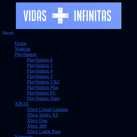
Saltar
Menú
al
Noticias sobre videojuegos
Vidas Infinitas
Home
contenido
Noticias
PlayStation
PlayStation 6
PlayStation 5
PlayStation 4
PlayStation 3
PlayStation VR2
PlayStation Plus
PlayStation PC
PlayStation Stars
XBOX
Xbox Cloud Gaming
Xbox Series XS
Xbox One
Xbox 360
Xbox Game Pass
Nintendo