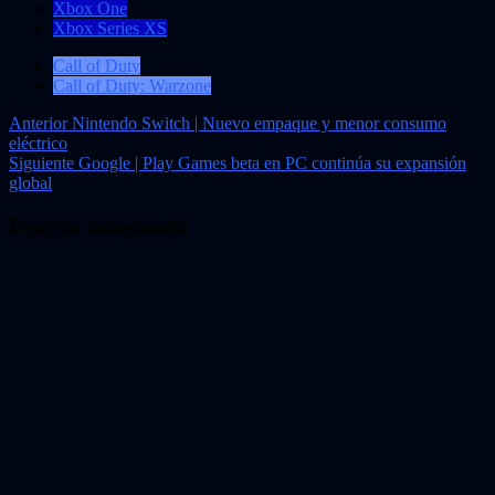
Xbox One
Xbox Series XS
Call of Duty
Call of Duty: Warzone
Navegación
Anterior
Nintendo Switch | Nuevo empaque y menor consumo
eléctrico
de
Siguiente
Google | Play Games beta en PC continúa su expansión
entradas
global
Deja un comentario