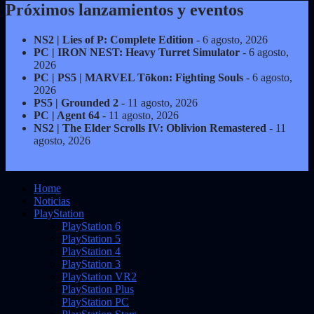
Próximos lanzamientos y eventos
NS2 | Lies of P: Complete Edition
- 6 agosto, 2026
PC | IRON NEST: Heavy Turret Simulator
- 6 agosto,
2026
PC | PS5 | MARVEL Tōkon: Fighting Souls
- 6 agosto,
2026
PS5 | Grounded 2
- 11 agosto, 2026
PC | Agent 64
- 11 agosto, 2026
NS2 | The Elder Scrolls IV: Oblivion Remastered
- 11
agosto, 2026
Home
Noticias
PlayStation
PlayStation 6
PlayStation 5
PlayStation 4
PlayStation 3
PlayStation VR2
PlayStation Plus
PlayStation PC