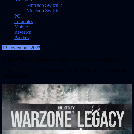
Nintendo Switch 2
Nintendo Switch
PC
Tutoriales
Mobile
Reviews
Parches
13 noviembre, 2022
VidasInfinitas
Call of Duty | Warzone | Resumen personalizado
Celebra tus logros y momentos memorables con un video resumen
personalizado.