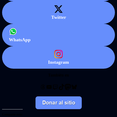
Twitter
WhatsApp
Instagram
También en
Threads
YouTube
Twitch
TikTok
Mastodon
Bluesky
Comparte esto: