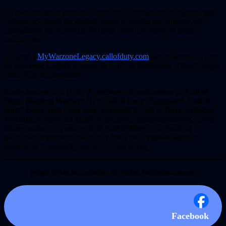
En este momento, puedes obtener un video destacado especial que
muestra tus logros personales, desde tu primer lanzamiento, tus
compañeros de escuadrón favoritos, hasta las horas de juego y
mucho más.
Dirígete a
MyWarzoneLegacy.callofduty.com
para obtener tu video
de
Warzone Legacy
a través de tu ID de
Activision
. Tienen tiempo
hasta el 30 de noviembre.
Puede encontrar su ID de
Activision
iniciando sesión en
Call of
Duty: Modern Warfare II
, o
Call of Duty: Vanguard
,
Call of
Duty: Black Ops Cold War
,
Warzone
o
Call of Duty: Modern
Warfare
, a través del
Menú de opciones
. Alternativamente, puede
iniciar sesión en el sitio web de
Call of Duty
a través de su
plataforma o correo electrónico y mirar en la esquina superior
derecha de la pantalla junto a “
Mi Call of Duty
”.
Seguí todas las noticias de Vidas-Infinitas.com en
Facebook