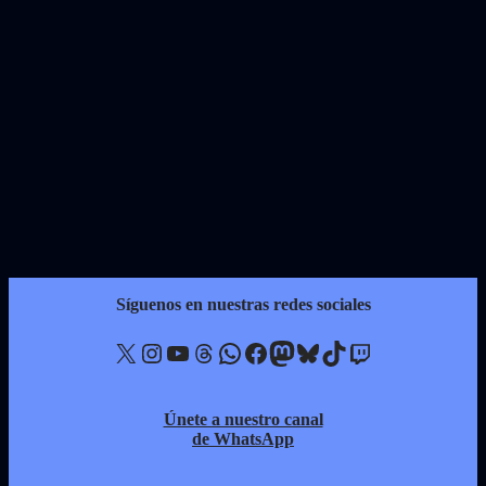
Síguenos en nuestras redes sociales
X
Instagram
YouTube
Threads
WhatsApp
Facebook
Mastodon
Bluesky
TikTok
Twitch
Únete a nuestro canal
de WhatsApp