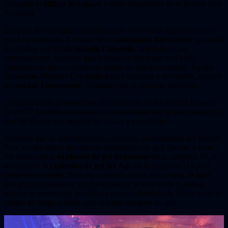
utilizarán la
Hitbox Breakout
y están disponibles en el Rocket Pass
Premium.
Después de conseguir el coche nuevo, necesitarás algunos objetos
que lo acompañen. Los fans de la
calcomanía Interstellar
quedarán
fascinados con la
calcomanía Constella
, inspirada en las
constelaciones, mientras que la temática del fuego y el hielo
continúa con dos conjuntos de ruedas de edición especial. Equipa
las
ruedas Piercer: Crystalized
para congelar a tus rivales, o ponte
las
ruedas Forerunner: Tostado
para tu próximo partidazo.
¿Te perdiste las recompensas de temporada de los letreros Dragón
de 2017? Tendrás otra oportunidad para alimentar tu lado dracónico
con los letreros del jugador Ice Drake y Fire Drake.
Aquellos que se adentren en las categorías profesionales del Rocket
Pass pueden ganar dos nuevas explosiones de gol. Desata la furia
del fuego con la
explosión de gol Brimstone
en la categoría 95, o
desbloquea la
explosión de gol Ice Age
en la categoría 115 para
congelar el mundo. Pero eso es solo la punta del iceberg, al igual
que en la explosión de gol Cosmosis de la temporada 5, ambos
efectos se extenderán por toda la arena, cubriendo de forma breve el
campo de fuego o hielo cada vez que marques un gol.