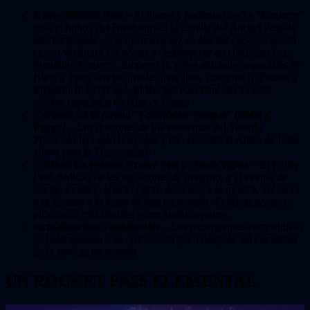
Nuevo Rocket Pass
– El nuevo y poderoso coche “Emperor”
(con el hitbox del Breakout) es la estrella del Rocket Pass de
esta temporada, y, por primera vez en
Rocket League
, tendrá
cuatro versiones diferentes a desbloquear en el Rocket Pass
Premium: Emperor, Emperor II, y dos ediciones especiales de
Hielo y Fuego en los niveles más altos, Emperor II: Frozen y
Emperor II: Scorched. El Rocket Pass también incluirá
objetos especiales de Hielo y Fuego.
Variante de la Arena “Forbidden Temple” (Hielo y
Fuego)
– Los dragones de los elementos del Templo
Prohibido han sido liberados y han cubierto la Arena de hielo
y lava para la Temporada 9.
Vuelven los eventos Frosty Fest y Neon Nights
– El Frosty
Fest, dedicado a las vacaciones de invierno, y el evento de
tiempo limitado Neon Nights, dedicado a la música, volverán
a celebrarse a lo largo de esta temporada. Próximamente, se
publicarán más detalles sobre ambos eventos.
Actualizaciones adicionales
– Las recompensas competitivas
de la temporada 8 se distribuirán poco después del comienzo
de la novena temporada.
UN ROCKET PASS ELEMENTAL