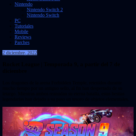
Nintendo
Nintendo Switch 2
Nintendo Switch
PC
Tutoriales
Mobile
Reviews
Parches
2 diciembre, 2022
VidasInfinitas
Rocket League | Temporada 9, a partir del 7 de
diciembre
Los dragones de la arena Forbidden Temple, retenidos durante
mucho tiempo por un antiguo sello, al fin han despertado de su
letargo. Mientras ambos reanudan su eterna batalla, estas bestias
legendarias han dejado a su paso un tesoro de objetos elementales.