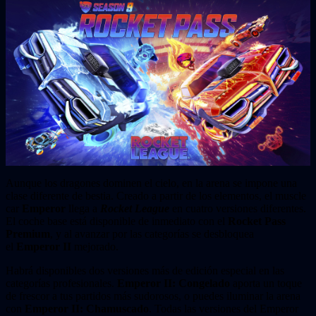
Aunque los dragones dominen el cielo, en la arena se impone una
clase diferente de bestia. Creado a partir de los elementos, el muscle
car
Emperor
llega a
Rocket League
en cuatro versiones diferentes.
El coche base está disponible de inmediato con el
Rocket Pass
Premium
, y al avanzar por las categorías se desbloquea
el
Emperor II
mejorado.
Habrá disponibles dos versiones más de edición especial en las
categorías profesionales.
Emperor II: Congelado
aporta un toque
de frescor a tus partidos más sudorosos, o puedes iluminar la arena
con
Emperor II: Chamuscado
. Todas las versiones del Emperor