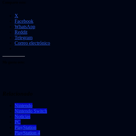
Comparte esto:
X
Facebook
WhatsApp
Reddit
Telegram
Correo electrónico
Me gusta esto:
Relacionado
Nintendo
Nintendo Switch
Noticias
PC
PlayStation
PlayStation 4