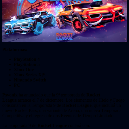
Plataformas:
PlayStation 4
PlayStation 5
Xbox One
Xbox Series X|S
Nintendo Switch
PC
Psyonix
ha anunciado que la 9ª temporada de
Rocket
League
arranca el 7 de diciembre. Los elementos de Hielo y Fuego
colisionan en la Temporada 9 de
Rocket League
, que incluirá un
nuevo Rocket Pass, una variante de Arena, una nueva Temporada
Competitiva y el regreso de dos Eventos de Tiempo Limitado.
La temporada 9 de
Rocket League
contará con: