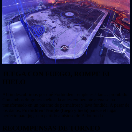
JUEGA CON FUEGO, ROMPE EL
HIELO
Al fin descubrimos por qué Forbidden Temple está tan… prohibido.
Con ambos dragones sueltos, la antes exuberante arena se ha
transformado en un páramo de permafrost y lava fundida. A pesar de
los daños,
Forbidden Temple (fuego y hielo)
parece el lugar
perfecto para jugar un partido amistoso de Balónrueda.
RECOMPENSAS DE TORNEO