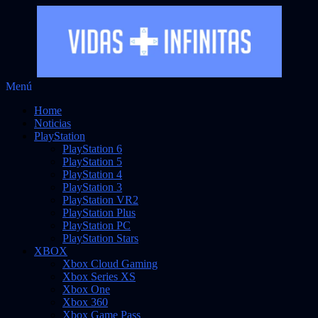
Saltar
Menú
Vidas Infinitas
al
Noticias sobre videojuegos
Home
contenido
Noticias
PlayStation
PlayStation 6
PlayStation 5
PlayStation 4
PlayStation 3
PlayStation VR2
PlayStation Plus
PlayStation PC
PlayStation Stars
XBOX
Xbox Cloud Gaming
Xbox Series XS
Xbox One
Xbox 360
Xbox Game Pass