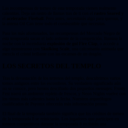
Las recompensas de torneo de esta temporada vienen realmente
calentitas. Deja un rastro de llamas tras de ti con el
rastro Seared
y
el
acelerador Fireball
. Pero antes, necesitarás algo para quemar, y
la antena Oil Can tiene todo el combustible que necesitas.
Para los más afortunados, las recompensas del Mercado Negro de
esta temporada sacan el lado ardiente de la competición. Ilumina la
noche con la incendiaria
explosión de gol Fire Clap
, o accede a
algo monstruoso con
Skulking Scale
, una calcomanía animada que
mezcla el cristal brillante con las escamas de un dragón.
LOS SECRETOS DEL TEMPLO
Tras la devastación de los terrenos del templo, descubrimos varios
tomos antiguos entre los escombros. Su verdadero significado aún
no se conoce, pero hemos descifrado dos pequeños mensajes: Frosty
Fest traerá un ambiente repleto de frescor, y Neon Nights vuelve con
los ritmos más calientes hasta la fecha. Nuestros arqueólogos
cualificados de Psyonix ofrecerán más información pronto.
El final de la temporada también significa que los créditos de torneo
de la temporada 8 se reiniciarán. Los jugadores que participen en
torneos competitivos durante la temporada 8 recibirán una