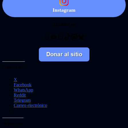
Instagram
También en
Threads
YouTube
Twitch
TikTok
Mastodon
Bluesky
Comparte esto:
X
Facebook
WhatsApp
Reddit
Telegram
Correo electrónico
Me gusta esto: