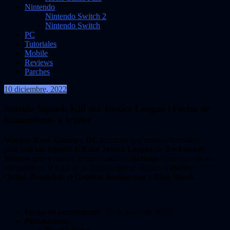
Nintendo
Nintendo Switch 2
Nintendo Switch
PC
Tutoriales
Mobile
Reviews
Parches
10 diciembre, 2022
VidasInfinitas
Suicide Squad: Kill the Justice League | Fecha de
lanzamiento y tráiler
Warner Bros. Games
y
DC
lanzaron una nueva cinemática
para
Suicide Squad: Kill the Justice League
de
Rocksteady
Studios
que revela un primer vistazo a
Batman
como uno de los
miembros de la Liga de la Justicia que se oponen a
Harley
Quinn
,
Deadshot
,
el Capitán Boomerang
y
King Shark
.
Fecha de lanzamiento:
23 de mayo de 2023
Plataformas: