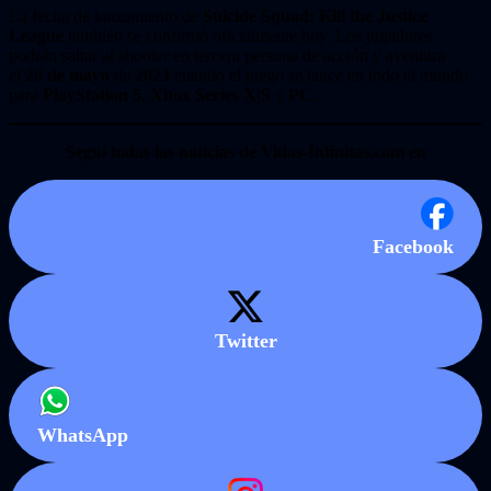
La fecha de lanzamiento de
Suicide Squad: Kill the Justice
League
también se confirmó oficialmente hoy. Los jugadores
podrán saltar al shooter en tercera persona de acción y aventura
el
26 de mayo
de
2023
cuando el juego se lance en todo el mundo
para
PlayStation 5
,
Xbox Series X|S
y
PC
.
Seguí todas las noticias de Vidas-Infinitas.com en
Facebook
Twitter
WhatsApp