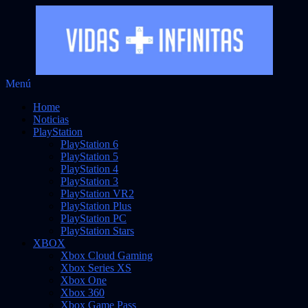
Saltar
Menú
Vidas Infinitas
al
Noticias sobre videojuegos
Home
contenido
Noticias
PlayStation
PlayStation 6
PlayStation 5
PlayStation 4
PlayStation 3
PlayStation VR2
PlayStation Plus
PlayStation PC
PlayStation Stars
XBOX
Xbox Cloud Gaming
Xbox Series XS
Xbox One
Xbox 360
Xbox Game Pass