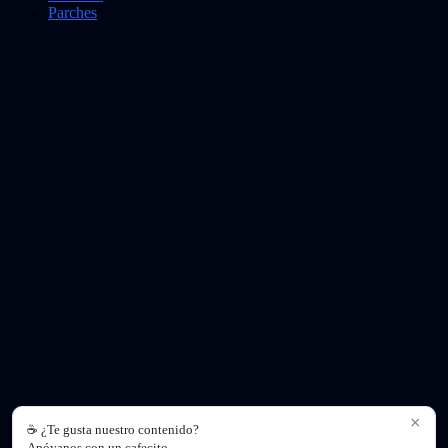
Parches
×
☕ ¿Te gusta nuestro contenido?
Apóyanos con un cafecito.