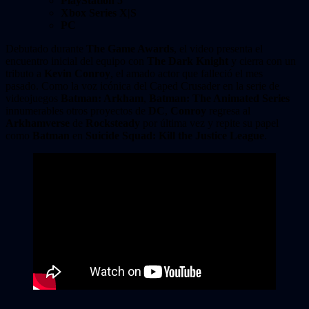
PlayStation 5
Xbox Series X|S
PC
Debutado durante
The Game Awards
, el video presenta el
encuentro inicial del equipo con
The Dark Knight
y cierra con un
tributo a
Kevin Conroy
, el amado actor que falleció el mes
pasado. Como la voz icónica del Caped Crusader en la serie de
videojuegos
Batman: Arkham
,
Batman: The Animated Series
innumerables otros proyectos de
DC
,
Conroy
regresa al
Arkhamverse
de
Rocksteady
por última vez y repite su papel
como
Batman
en
Suicide Squad: Kill the Justice League
.