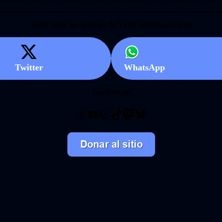
Seguí todas las noticias de Vidas-Infinitas.com en
Twitter
WhatsApp
También en
Threads
YouTube
Twitch
TikTok
Mastodon
Bluesky