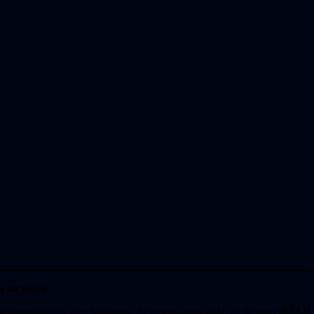
s de enero.
uientes títulos a su biblioteca de juegos antes del 6 de febrero:
STAR 