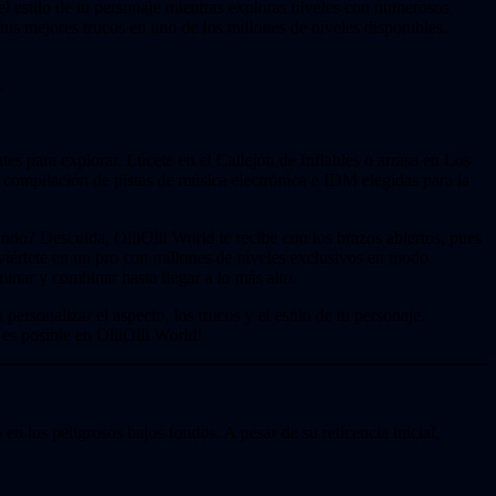
l estilo de tu personaje mientras exploras niveles con numerosos
us mejores trucos en uno de los millones de niveles disponibles.
.
es para explorar. Lúcete en el Callejón de Inflables o arrasa en Los
compilación de pistas de música electrónica e IDM elegidas para la
do? Descuida, OlliOlli World te recibe con los brazos abiertos, pues
nviértete en un pro con millones de niveles exclusivos en modo
nar y combinar hasta llegar a lo más alto.
rsonalizar el aspecto, los trucos y el estilo de tu personaje.
es posible en OlliOlli World!
 los peligrosos bajos fondos. A pesar de su reticencia inicial,