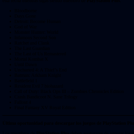
esta fecha mientras sigas siendo miembro de
PlayStation Plus
.
Bloodborne
Days Gone
Detroit: Become Human
God of War
Monster Hunter: World
Infamous Second Son
Ratchet and Clank
The Last Guardian
The Last of Us Remastered
Mortal Kombat X
Until Dawn
Uncharted 4: A Thief’s End
Batman: Arkham Knight
Battlefield 1
Resident Evil 7 biohazard
Call of Duty: Black Ops III – Zombies Chronicles Edition
Crash Bandicoot N. Sane Trilogy
Fallout 4
Final Fantasy XV Royal Edition
Última oportunidad para descargar los juegos de PlayStation Plu
Los miembros de
PlayStation Plus
deben asegurarse de agregar los sig