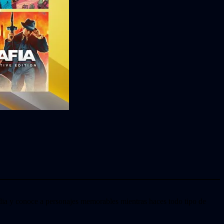
ndia y conoce a personajes memorables mientras haces todo tipo de