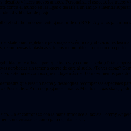
desafíos y haces nuevos amigos. Personaliza el aspecto, los trucos y e
 contra el mundo en las ligas o desafía a un amigo a intentar superar t
undidad y libertad de juego.
 Roll7, el estudio independiente ganador de un BAFTA y otros galardones
del skateboard repleta de personajes excéntricos y ubicaciones fascinant
, recompensas fantásticas y trucos memorables. Todo con una perfecta 
ugabilidad muy afinada para que todo vaya como la seda. ¿Estás empezan
evas acrobacias sin temor a caerse de cara al suelo. ¿Te ves capaz? Co
ustivo sistema de combos que incluye más de 100 movimientos para domi
, demuestra que eres un hacha y desbloquea recompensas especiales para pe
rro? Pues dale… Aquí no juzgamos a nadie. Mientras hagas skate, ¡todo 
sico. Un encontronazo con la mafia introduce al taxista Tommy Angelo en
alieri son demasiadas como para dejarlas pasar.