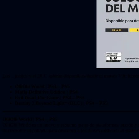
Los 3 juegos y el DLC estarán disponibles desde el martes 7 de febrer
OlliOlli World | PS4 – PS5
Mafia Definitive Edition | PS4
Evil Dead The Game | PS4 – PS5
Destiny 2 Beyond Light* (DLC) | PS4 – PS5
OlliOlli World | PS4 – PS5
OlliOlli World es un nuevo y vibrante juego de plataformas, acción y
trucos sobre tu patineta para descubrir a los dioses místicos del skate