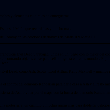
coches y elementos culturales de entreguerras.
 Este es el Mafia que recordabas y mucho más.
 de Tommy en las ediciones definitivas de Mafia II y Mafia III.
franquicia Evil Dead y trabajad juntos en un juego con lo mejor del co
ncontrando objetos clave para sellar la grieta entre los mundos. El juego
l Dead.
de Evil Dead, como Ash, Scotty, Lord Arthur, Kelly Maxwell y muchos 
a el control del demonio Kandarian para darle caza a Ash y al resto mien
osierra de Ash o volar por el mapa con la forma del demonio Kandarian, ¡
 motosierra, un cuchillo y muchas armas más para doblegar deliciosa y 