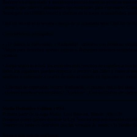
Recorre un disparatado y asombroso mundo mientras afrontas misiones, 
caminos que ofrecen abundantes oportunidades para expresarte. Compite
Sumérgete en OlliOlli World y disfruta de la mejor accesibilidad, prof
OlliOlli World es la tercera entrega de la aclamada serie OlliOlli de
Características principales:
• ¡Te damos la bienvenida a Radlandia!: atraviesa una frondosa utopía 
Vulgas para descubrir nuevos caminos, flamantes misiones secundarias
ocasión.
• Juega según tu nivel: los controles más precisos acompañan a una j
todos los jugadores pueden empezar a recorrer las calles y ensayar nu
sandbox o enfréntate a rivales de todo el mundo en ligas con un exha
• Libertad de expresión: recorre Radlandia, el paraíso épico del skate
¿Quieres practicar en sandalias? ¡Adelante! ¿Con un disfraz de abejo
Mafia Definitive Edition | PS4
Primera parte de la saga Mafia. Lost Heaven, Illinois. Años 30.
Prospera como gánster durante la Ley Seca en esta reinvención del clá
Tommy no tarda en descubrir que las ventajas de unirse a la familia S
Juega a una peli de mafiosos: