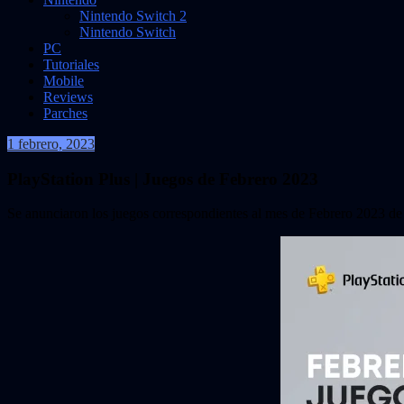
Nintendo Switch 2
Nintendo Switch
PC
Tutoriales
Mobile
Reviews
Parches
1 febrero, 2023
VidasInfinitas
PlayStation Plus | Juegos de Febrero 2023
Se anunciaron los juegos correspondientes al mes de Febrero 2023 de