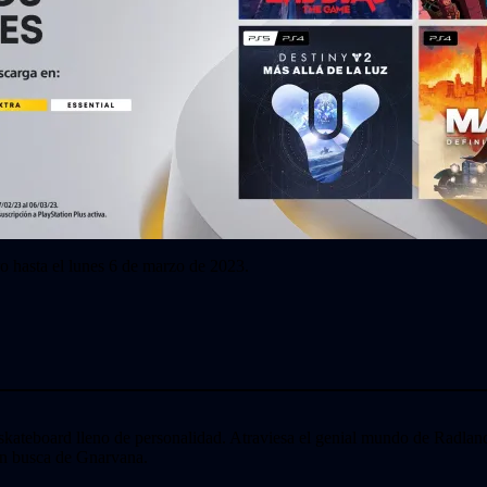
o hasta el lunes 6 de marzo de 2023.
 skateboard lleno de personalidad. Atraviesa el genial mundo de Radla
 en busca de Gnarvana.