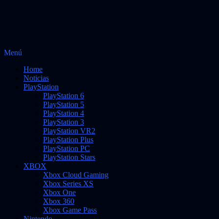
Saltar
Menú
Vidas Infinitas
al
Noticias sobre videojuegos
Home
contenido
Noticias
PlayStation
PlayStation 6
PlayStation 5
PlayStation 4
PlayStation 3
PlayStation VR2
PlayStation Plus
PlayStation PC
PlayStation Stars
XBOX
Xbox Cloud Gaming
Xbox Series XS
Xbox One
Xbox 360
Xbox Game Pass
Nintendo