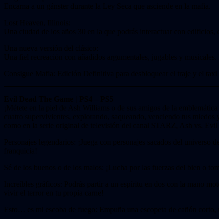
Encarna a un gánster durante la Ley Seca que asciende en la mafia.
Lost Heaven, Illinois:
Una ciudad de los años 30 en la que podrás interactuar con edificios, 
Una nueva versión del clásico:
Una fiel recreación con añadidos argumentales, jugables y musicales.
Consigue Mafia: Edición Definitiva para desbloquear el traje y el taxi
Evil Dead The Game | PS4 – PS5
¡Métete en la piel de Ash Williams o de sus amigos de la emblemática 
cuatro supervivientes, explorando, saqueando, venciendo tus miedos y e
como en la serie original de televisión del canal STARZ, Ash vs. Evi
Personajes legendarios: ¡Juega con personajes sacados del universo 
franquicia!
Sé de los buenos o de los malos: ¡Lucha por las fuerzas del bien o tom
Increíbles gráficos: Podrás partir a un espíritu en dos con la mano mot
vivir el terror en tu propia carne!
Esto… es mi escoba de fuego: Empuña una escopeta de cañón corto, una