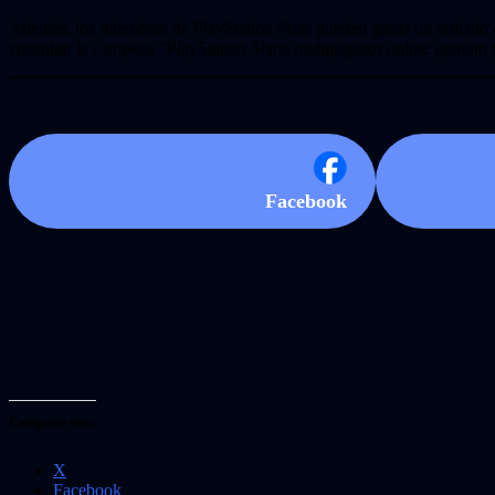
Además, los miembros de PlayStation Stars pueden ganar un artículo c
consultar la campaña “PlayStation Stars: multijugador online gratuito 
Facebook
Comparte esto:
X
Facebook