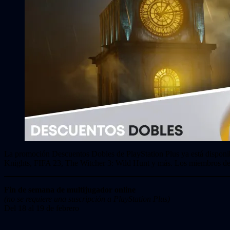
La promoción Descuentos Dobles de PlayStation Plus ya está disponib
Knights, FIFA 23, The Witcher 3: Wild Hunt y más. Los miembros de P
Fin de semana de multijugador online
(no se requiere una suscripción a PlayStation Plus)
Del 18 al 19 de febrero