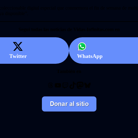
oleccionable digital especial que conmemora el fin de semana de multij
ya disponible”.
Seguí todas las noticias de Vidas-Infinitas.com en
Twitter
WhatsApp
También en
Threads
YouTube
Twitch
TikTok
Mastodon
Bluesky