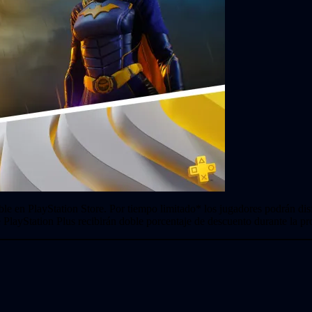
le en PlayStation Store. Por tiempo limitado* los jugadores podrán di
layStation Plus recibirán doble porcentaje de descuento durante la p