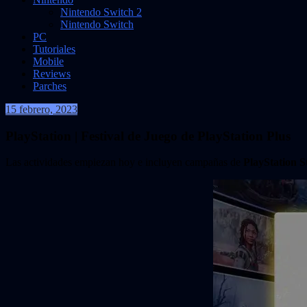
Nintendo Switch 2
Nintendo Switch
PC
Tutoriales
Mobile
Reviews
Parches
15 febrero, 2023
VidasInfinitas
PlayStation | Festival de Juego de PlayStation Plus
Las actividades empiezan hoy e incluyen campañas de
PlayStation S