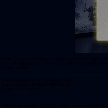
Desde hoy al 24 de febrero, los miembros de
PlayStation Plus
pueden
colección digitales hasta unirse a torneos y obtener descuentos doble
PlayStation Plus
.
Prueba de juego de God of War Ragnarök
(para miembros de PlayStation Plus Deluxe)
A partir del 15 de febrero
Prueba lo que se siente viajar por cada uno de los nueve Reinos con K