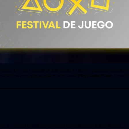
 encontrar una variedad de actividades en las que participar durante el
s exclusivos en juegos populares selectos de
PlayStation Store
. Las act
ratos y Atreus a medida que buscan respuestas mientras las fuerzas de A