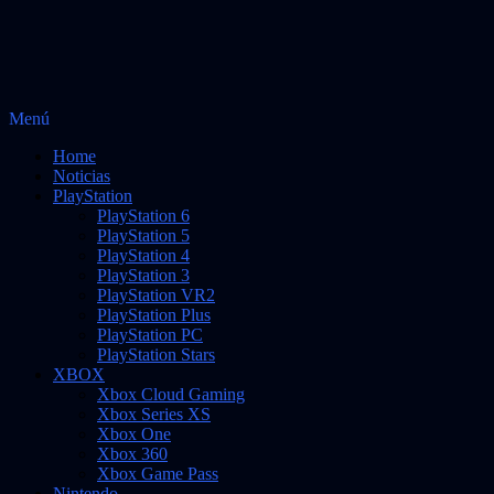
Saltar
Menú
Vidas Infinitas
al
Noticias sobre videojuegos
Home
contenido
Noticias
PlayStation
PlayStation 6
PlayStation 5
PlayStation 4
PlayStation 3
PlayStation VR2
PlayStation Plus
PlayStation PC
PlayStation Stars
XBOX
Xbox Cloud Gaming
Xbox Series XS
Xbox One
Xbox 360
Xbox Game Pass
Nintendo