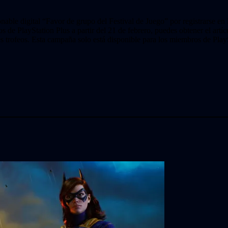
nable digital “Favor de grupo del Festival de Juego” por registrarse en
e PlayStation Plus a partir del 21 de febrero, puedes obtener el artícul
s trofeos. Esta campaña solo está disponible para los miembros de Pla