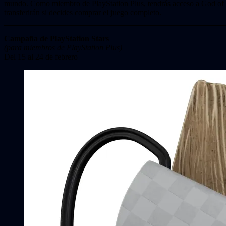
mundo. Como miembro de PlayStation Plus, tendrás acceso a God of Wa
transferirán si decides comprar el juego completo.
Campaña de PlayStation Stars
(para miembros de PlayStation Plus)
Del 15 al 24 de febrero