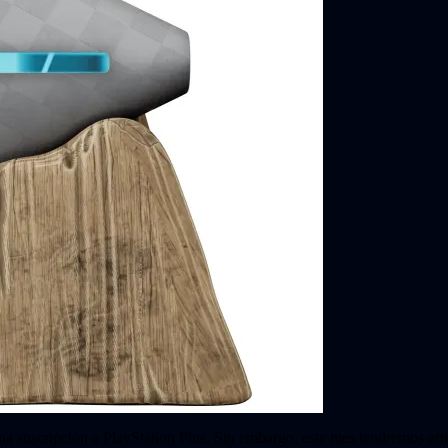
na suscripción a PlayStation Plus. Sin embargo, este mes tendremos artí