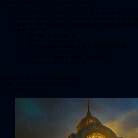
PlayStation Plus, los que incluyen lo siguiente:
Los miembros de PlayStation Plus recibirán un artículo coleccio
Ahora que Horizon Forbidden West se une al Catálogo de juegos d
campaña “Bienvenido al Oeste Prohibido” y ganar los siguiente
siguientes trofeos.
“Salvaste la Intimidación”
“Asististe a la Embajada”
“Tres insignias conseguidas en un Terreno de Caza
“Flores de tinte usadas”
“Primer campamento rebelde despejado”
“Primer cuellilargo controlado”
Descuento doble de PlayStation Plus
(para miembros de PlayStation Plus)
Del 15 al 24 de febrero