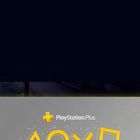
tars
, descuentos dobles y mucho más.