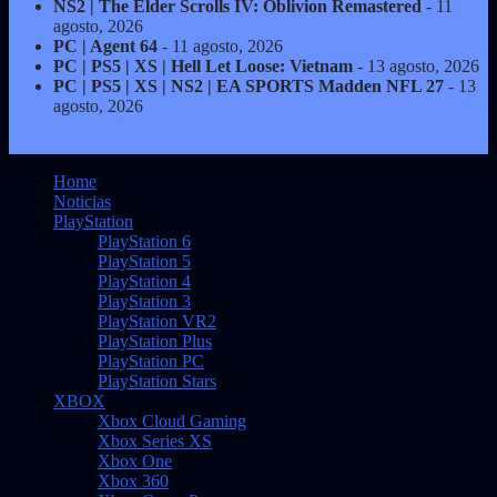
NS2 | The Elder Scrolls IV: Oblivion Remastered
- 11
agosto, 2026
PC | Agent 64
- 11 agosto, 2026
PC | PS5 | XS | Hell Let Loose: Vietnam
- 13 agosto, 2026
PC | PS5 | XS | NS2 | EA SPORTS Madden NFL 27
- 13
agosto, 2026
Home
Noticias
PlayStation
PlayStation 6
PlayStation 5
PlayStation 4
PlayStation 3
PlayStation VR2
PlayStation Plus
PlayStation PC
PlayStation Stars
XBOX
Xbox Cloud Gaming
Xbox Series XS
Xbox One
Xbox 360