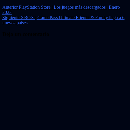
Navegación
Anterior
PlayStation Store | Los juegos más descargados | Enero
2023
de
Siguiente
XBOX | Game Pass Ultimate Friends & Family llega a 6
entradas
nuevos países
Deja un comentario