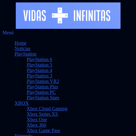
Saltar
Menú
Vidas Infinitas
al
Noticias sobre videojuegos
Home
contenido
Noticias
PlayStation
PlayStation 6
PlayStation 5
PlayStation 4
PlayStation 3
PlayStation VR2
PlayStation Plus
PlayStation PC
PlayStation Stars
XBOX
Xbox Cloud Gaming
Xbox Series XS
Xbox One
Xbox 360
Xbox Game Pass
Nintendo