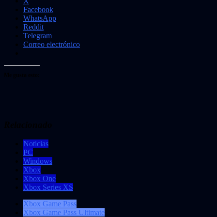
X
Facebook
WhatsApp
Reddit
Telegram
Correo electrónico
Me gusta esto:
Relacionado
Noticias
PC
Windows
Xbox
Xbox One
Xbox Series XS
Xbox Game Pass
Xbox Game Pass Ultimate