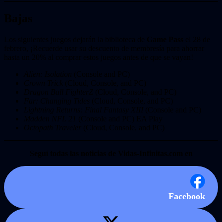
Bajas
Los siguientes juegos dejarán la biblioteca de
Game Pass
el 28 de
febrero, ¡Recuerde usar su descuento de membresía para ahorrar
hasta un 20% al comprar estos juegos antes de que se vayan!
Alien: Isolation
(Console and PC)
Crown Trick
(Cloud, Console, and PC)
Dragon Ball FighterZ
(Cloud, Console, and PC)
Far: Changing Tides
(Cloud, Console, and PC)
Lightning Returns: Final Fantasy XIII
(Console and PC)
Madden NFL 21
(Console and PC) EA Play
Octopath Traveler
(Cloud, Console, and PC)
Seguí todas las noticias de Vidas-Infinitas.com en
Facebook