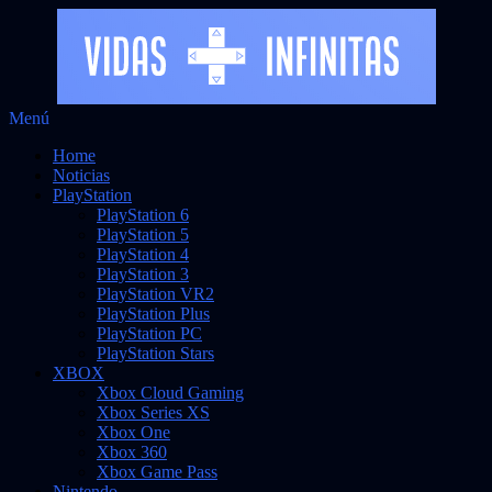
Saltar
Menú
Vidas Infinitas
al
Noticias sobre videojuegos
Home
contenido
Noticias
PlayStation
PlayStation 6
PlayStation 5
PlayStation 4
PlayStation 3
PlayStation VR2
PlayStation Plus
PlayStation PC
PlayStation Stars
XBOX
Xbox Cloud Gaming
Xbox Series XS
Xbox One
Xbox 360
Xbox Game Pass
Nintendo