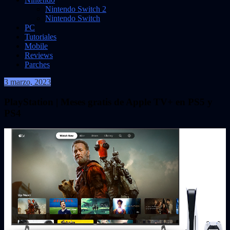
Nintendo Switch 2
Nintendo Switch
PC
Tutoriales
Mobile
Reviews
Parches
3 marzo, 2023
VidasInfinitas
PlayStation | Meses gratis de Apple TV+ en PS5 y
PS4