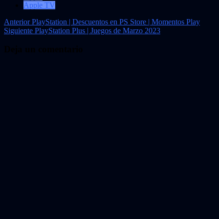
Apple TV
Navegación
Anterior
PlayStation | Descuentos en PS Store | Momentos Play
Siguiente
PlayStation Plus | Juegos de Marzo 2023
de
entradas
Deja un comentario