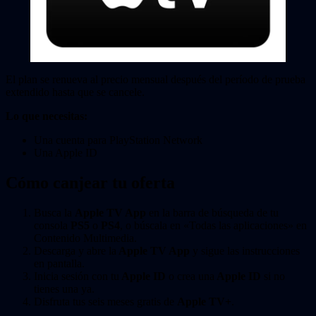
El plan se renueva al precio mensual después del período de prueba
extendido hasta que se cancele.
Lo que necesitas:
Una cuenta para PlayStation Network
Una Apple ID
Cómo canjear tu oferta
Busca la
Apple TV App
en la barra de búsqueda de tu
consola
PS5
o
PS4
, o búscala en «Todas las aplicaciones» en
Contenido Multimedia.
Descarga y abre la
Apple TV App
y sigue las instrucciones
en pantalla.
Inicia sesión con tu
Apple ID
o crea una
Apple ID
si no
tienes una ya.
Disfruta tus seis meses gratis de
Apple TV+
.