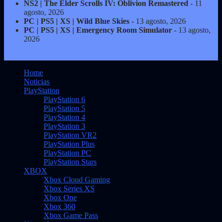
NS2 | The Elder Scrolls IV: Oblivion Remastered
- 11
agosto, 2026
PC | PS5 | XS | Wild Blue Skies
- 13 agosto, 2026
PC | PS5 | XS | Emergency Room Simulator
- 13 agosto,
2026
Home
Noticias
PlayStation
PlayStation 6
PlayStation 5
PlayStation 4
PlayStation 3
PlayStation VR2
PlayStation Plus
PlayStation PC
PlayStation Stars
XBOX
Xbox Cloud Gaming
Xbox Series XS
Xbox One
Xbox 360
Xbox Game Pass