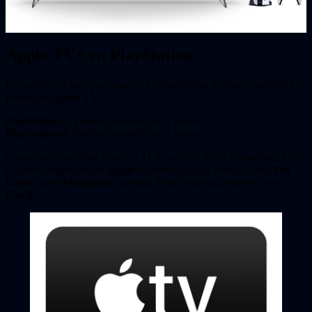
Apple TV+ en PlayStation
Descubre aún más que amar en tu consola con acceso extendido a la
prueba de
Apple TV+
.
PlayStation 5
: prueba extendida de 6 meses
PlayStation 4
: prueba extendida de 3 meses
Canjea tu oferta entre hoy y el 31 de julio de 2023 y comienza a ver
las series originales de
Apple
aclamadas por la crítica, como
Ted
Lasso
,
Seey Fundación
, además de películas populares como
Finch
.