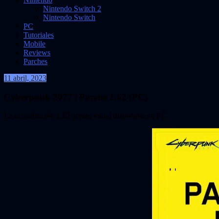
Nintendo Switch 2
Nintendo Switch
PC
Tutoriales
Mobile
Reviews
Parches
11 abril, 2023
VidasInfinitas
Cyberpunk 2077 | Parche 1.62 (PC)
La actualización 1.62 pronto estará disponible en PC.