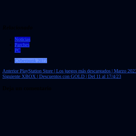
Relacionado
Noticias
Parches
PC
Cyberpunk 2077
Navegación
Anterior
PlayStation Store | Los juegos más descargados | Marzo 202
Siguiente
XBOX | Descuentos con GOLD | Del 11 al 17/4/23
de
entradas
Deja un comentario