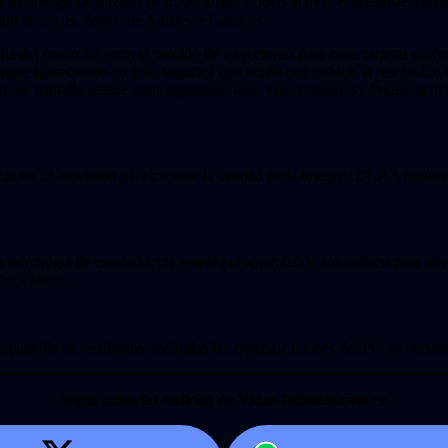
a tecnología de trazado de trayectorias. Podéis activar el preajuste Tr
zado de rayos, dentro de Ajustes > Gráficos.
la del modo foto con el trazado de trayectorias para otras tarjetas g
gue apareciendo en gris, significa que tenéis que reducir la resolución
 de pantalla (desde unos segundos hasta varios minutos). Podéis activa
en IA diseñado para mejorar la calidad de la imagen. DLAA requiere 
 tecnología de escalado que emplea el aprendizaje automático para ofr
 > Gráficos.
pantalla de resultados, incluidas las especificaciones del PC, la versi
Seguí todas las noticias de Vidas-Infinitas.com en