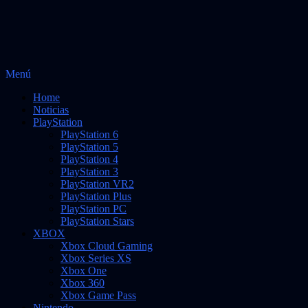
Saltar
Menú
al
Noticias sobre videojuegos
Vidas Infinitas
Home
contenido
Noticias
PlayStation
PlayStation 6
PlayStation 5
PlayStation 4
PlayStation 3
PlayStation VR2
PlayStation Plus
PlayStation PC
PlayStation Stars
XBOX
Xbox Cloud Gaming
Xbox Series XS
Xbox One
Xbox 360
Xbox Game Pass
Nintendo