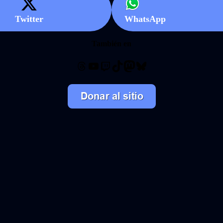
Twitter
WhatsApp
También en
Threads
YouTube
Twitch
TikTok
Mastodon
Bluesky