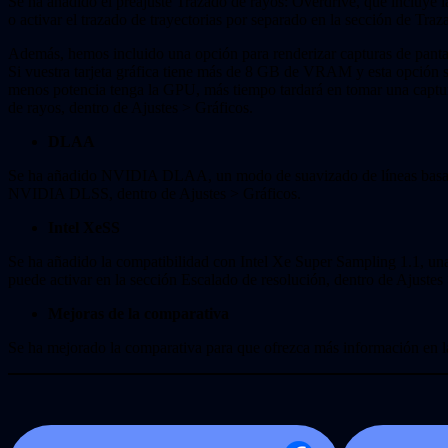
Se ha añadido el preajuste Trazado de rayos: Overdrive, que incluye l
o activar el trazado de trayectorias por separado en la sección de Tra
Además, hemos incluido una opción para renderizar capturas de pantal
Si vuestra tarjeta gráfica tiene más de 8 GB de VRAM y esta opción si
menos potencia tenga la GPU, más tiempo tardará en tomar una captura
de rayos, dentro de Ajustes > Gráficos.
DLAA
Se ha añadido NVIDIA DLAA, un modo de suavizado de líneas basado 
NVIDIA DLSS, dentro de Ajustes > Gráficos.
Intel XeSS
Se ha añadido la compatibilidad con Intel Xe Super Sampling 1.1, una
puede activar en la sección Escalado de resolución, dentro de Ajustes
Mejoras de la comparativa
Se ha mejorado la comparativa para que ofrezca más información en la 