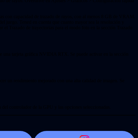
azado de rayos: Overdrive en Ajustes > Gráficos > Configuración rápida
ráficas con capacidad de trazado de rayos, con al menos 8 GB de VRAM.
 del juego. Tened en cuenta que cuanto mayor sea la resolución y
r el Trazado de trayectorias para el modo foto en la sección Trazado
una tarjeta gráfica NVIDIA RTX. Se puede activar en la sección
ecer un rendimiento mejorado con una alta calidad de imagen. Se
ón del controlador de la GPU y las opciones seleccionadas.