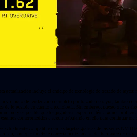
sta actualización incluye el anticipo de tecnología de trazado de rayo
uevo modo de renderizado completo por trazado de rayos, también cono
es de lo posible en cuanto a tecnología. Sin embargo, puesto que es a
principio y es posible que los jugadores experimentéis algunos problem
 estamos comprometidos a seguir trabajando en ello para continuar mej
e es actualmente compatible con las tarjetas gráficas de las series N
rdista, para que funcione correctamente precisa del hardware de mayor