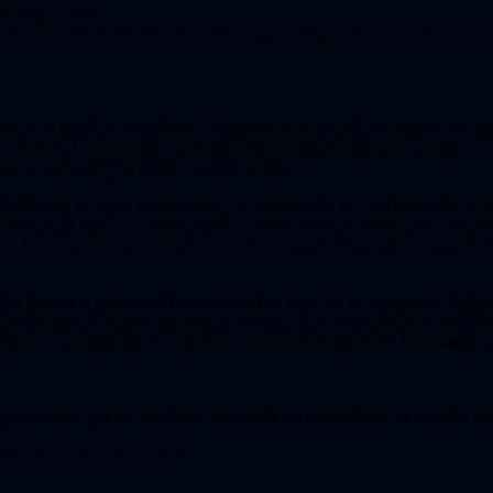
ra texto a voz
de texto detrás del texto transcrito. Esta configuración varía de 0 a 1,
tar en el menú Accesibilidad. El soporte de narración en pantalla en ing
cialmente. La narración está disponible principalmente para apoyar las 
 iniciar un juego y el menú Configuración.
bilidades, el mapa, las misiones y el archivo. En la Configuración, es 
narran en el juego, así como algunas indicaciones de interacción. Sin em
lud y las armas no se narran. Por lo tanto, la jugabilidad y la navegació
 (mouse o palanca del controlador) en lugar de la navegación digital 
suarios que se involucran principalmente con la narración de la pantall
mejorar la navegación del menú y la narración después del lanzamiento.
nga en cuenta que los subtítulos mostrarán un subconjunto de sonidos com
ficar el nombre del orador