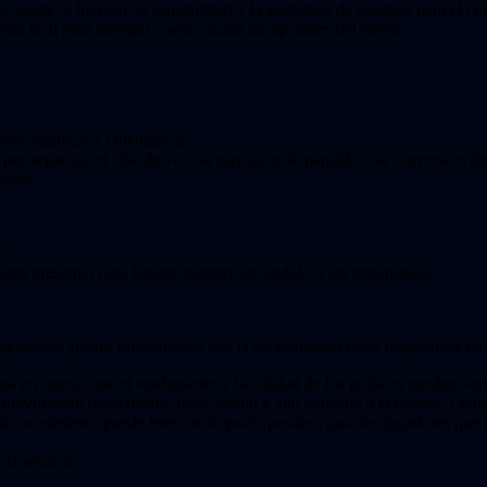
ajuste la fricción, la sensibilidad y la asistencia de puntería para el c
o más fácil para navegar y seleccionar las opciones del menú.
ido, diálogos y cinemáticas
or separado el chat de voz, la narración de pantalla o la conversión de
ación.
o
ara presionar para hablar, siempre encendido o sin transmisión
siguientes ajustes relacionados con la accesibilidad están disponibles e
a en cuenta que el rendimiento y la calidad de los gráficos pueden ver
movimiento desactivado, bajo, medio y alto aplicado a la escena. Cuando
ue de movimiento puede tener un impacto positivo para los jugadores qu
cia relativa