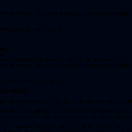
cción de retención. Cuando esté encendido, el sprint será una prensa para
configuración del juego y el menú
litado
or
nca de entrada para el controlador. Elija entre bajo, predeterminado y alt
cción de retención. Cuando esté encendido, el sprint será una prensa para
rolador para las acciones de juego
 LOS MENÚS
y algunas características y limitaciones adicionales que pueden afectar 
 de ping para resaltar ubicaciones importantes o expresar rápidamente i
 Archivo. Si te pierdes algo en la velocidad de la batalla, siéntete libre
da una estación de bomberos y varias casas de seguridad. Una vez desblo