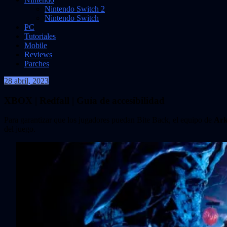
Nintendo Switch 2
Nintendo Switch
PC
Tutoriales
Mobile
Reviews
Parches
28 abril, 2023
VidasInfinitas
XBOX | Redfall | Guía de accesibilidad
Para garantizar que los jugadores puedan Bite Back, el equipo de
Ark
del juego.