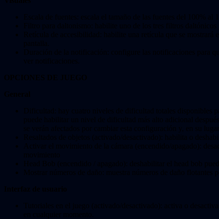
Visuales
Escala de fuentes: escala el tamaño de las fuentes del 100% al 1
Filtro para daltonismo: habilite uno de los tres filtros daltónicos 
Retícula de accesibilidad: habilite una retícula que se mostrar
pantalla.
Duración de la notificación: configure las notificaciones para 
ver notificaciones.
OPCIONES DE JUEGO
General
Dificultad: hay cuatro niveles de dificultad totales disponibles
puede habilitar un nivel de dificultad más alto adicional despué
se verán afectados por cambiar esta configuración y, en su lugar
Resaltados de objetos (activado/desactivado): habilita o deshabil
Activar el movimiento de la cámara (encendido/apagado): desac
movimiento
Head Bob (encendido / apagado): deshabilitar el head bob pued
Mostrar números de daño: muestra números de daño flotantes p
Interfaz de usuario
Tutoriales en el juego (activado/desactivado): activa o desactiv
en cualquier momento.