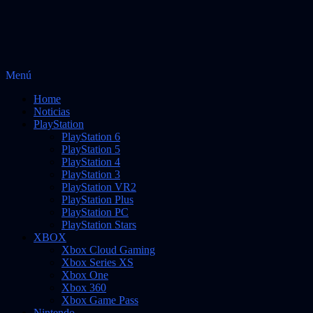
Saltar
Menú
al
Noticias sobre videojuegos
Vidas Infinitas
Home
contenido
Noticias
PlayStation
PlayStation 6
PlayStation 5
PlayStation 4
PlayStation 3
PlayStation VR2
PlayStation Plus
PlayStation PC
PlayStation Stars
XBOX
Xbox Cloud Gaming
Xbox Series XS
Xbox One
Xbox 360
Xbox Game Pass
Nintendo