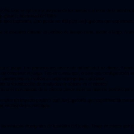
50%. Esto se aplica a la mayoría de los menús y al texto de la interfaz 
y ajuste la intensidad del filtro
á en todo momento. Esto puede ser útil para los jugadores que experime
que se muestren durante un período de tiempo corto, medio o largo. Aume
 para el juego. Los primeros tres niveles de dificultad (Luz diurna, An
s de completar el juego. Ten en cuenta que, si bien esta configuración s
, pueden requerir volver a cargar el juego para ajustarse.
ita la visualización de resaltados de objetos en el entorno
tivar el movimiento de la cámara puede tener un impacto positivo para 
e tener un impacto positivo para los jugadores que experimentan moles
or encima de los enemigos
a las ventanas emergentes de tutoriales del juego. Tenga en cuenta que 