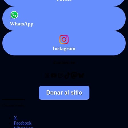
WhatsApp
Instagram
También en
Threads
YouTube
Twitch
TikTok
Mastodon
Bluesky
Comparte esto:
X
Facebook