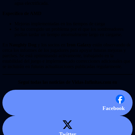
agua electrificada.
Específico de AMD
Mejoras implementadas en los tiempos de carga
Se ha corregido un problema por el que los sombreadores
podían tardar un tiempo anormalmente largo en cargarse.
En
Naughty Dog
y los socios en
Iron Galaxy
están observando de
cerca los informes de los jugadores para apoyar futuras mejoras y
parches. Se está optimizando activamente, trabajando en la
estabilidad del juego e implementando correcciones adicionales que
se incluirán en futuras actualizaciones publicadas regularmente.
Seguí todas las noticias de Vidas-Infinitas.com en
Facebook
Twitter