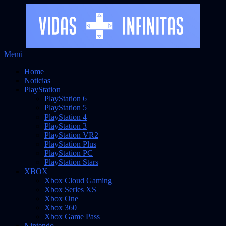
Saltar
Menú
Vidas Infinitas
al
Noticias sobre videojuegos
Home
contenido
Noticias
PlayStation
PlayStation 6
PlayStation 5
PlayStation 4
PlayStation 3
PlayStation VR2
PlayStation Plus
PlayStation PC
PlayStation Stars
XBOX
Xbox Cloud Gaming
Xbox Series XS
Xbox One
Xbox 360
Xbox Game Pass
Nintendo