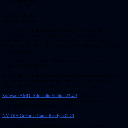
Plataforma:
PC
Versión v1.0.5.0
Notas del parche
Un parche para
The Last of Us Part I
ya está disponible. Esta
actualización se centra principalmente en las mejoras de
rendimiento, la reducción de los tiempos de construcción del
sombreador y la fidelidad de la textura en los ajustes preestablecidos
bajos y medios.
La descarga de este parche desencadenará una reconstrucción
completa del sombreador.
Para mejoras óptimas en su experiencia, asegúrese de tener la
versión más actualizada de sus drivers.
En el momento de
publicar estas notas, las versiones más recientes son:
Software AMD: Adrenalin Edition 23.4.3
, que incluye una
corrección para «tiempo de compilación del sombreador más largo
de lo esperado» en The Last of Us Part I
NVIDIA GeForce Game Ready 531.79
Tiempos de construcción reducidos del sombreador