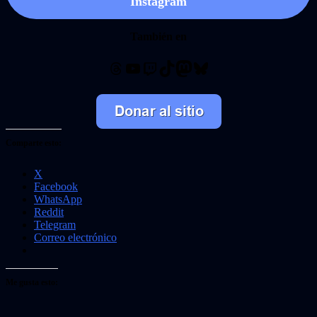
Instagram
También en
Threads
YouTube
Twitch
TikTok
Mastodon
Bluesky
Comparte esto:
X
Facebook
WhatsApp
Reddit
Telegram
Correo electrónico
Me gusta esto: