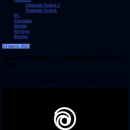
Nintendo Switch 2
Nintendo Switch
PC
Tutoriales
Mobile
Reviews
Parches
15 mayo, 2023
VidasInfinitas
Ubisoft | Trackmania ya disponible en PlayStation y
Xbox
Conduce directo a la victoria y disfruta del viaje en esta nueva
versión gratuita de
Trackmania
disponible en
PlayStation
y
Xbox
.