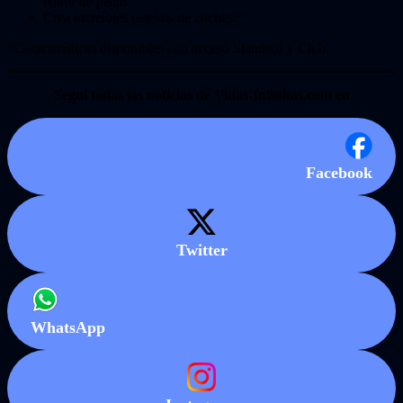
editor de pistas.
Crea increíbles diseños de coches**.
*Características disponibles con acceso Standard y Club.
Seguí todas las noticias de Vidas-Infinitas.com en
Facebook
Twitter
WhatsApp