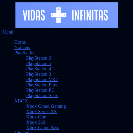
Saltar
Menú
Vidas Infinitas
al
Noticias sobre videojuegos
Home
contenido
Noticias
PlayStation
PlayStation 6
PlayStation 5
PlayStation 4
PlayStation 3
PlayStation VR2
PlayStation Plus
PlayStation PC
PlayStation Stars
XBOX
Xbox Cloud Gaming
Xbox Series XS
Xbox One
Xbox 360
Xbox Game Pass
Nintendo