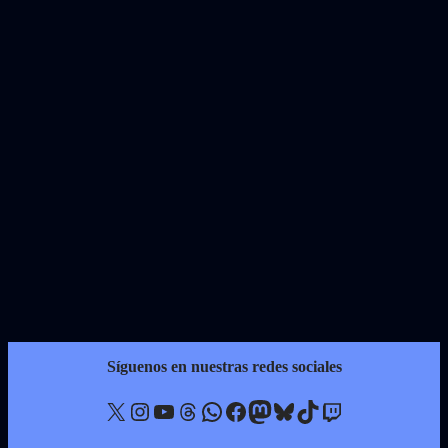
Síguenos en nuestras redes sociales
X
Instagram
YouTube
Threads
WhatsApp
Facebook
Mastodon
Bluesky
TikTok
Twitch