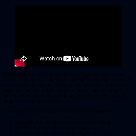
Trackmania
ofrece dos modos de juego: Ranked y Royal, que
ofrecen experiencias competitivas y de batalla real, respectivamente.
Los jugadores de consola también pueden aprovechar el Editor de
pistas recientemente rediseñado que incluye cientos de bloques
nuevos para el juego y el estilo, lo que eleva la colección total de
bloques a más de 3000 piezas.
COMPITE EN SOLITARIO O CON TUS AMIGOS
Experimenta la emoción de las carreras y desbloquea
medallas, trofeos y diseños de prestigio.
¡Pon a prueba tus habilidades en el intenso modo de