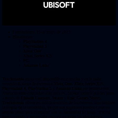
Lanzamiento: 15 de mayo de 2023
Plataformas:
PlayStation 4
PlayStation 5
Xbox One
Xbox Series X|S
PC
Amazon Luna
Trackmania
ahora está disponible en consolas y en la nube,
trayendo el juego de carreras a
Xbox One, Xbox Series X|S,
PlayStation 4, PlayStation 5
y
Amazon Luna
por primera vez.
Anteriormente disponible solo para PC (donde todavía puedes jugar
a través de
Ubisoft Connect
,
Steam
y
Epic Games Store
),
Trackmania
ofrece no solo la emoción de las carreras, sino también
la alegría de la creatividad, ya que sus jugadores pueden crear sus
propias pistas para compartir. con la comunidad El juego ofrecerá
juego cruzado y progresión cruzada en todas las plataformas.