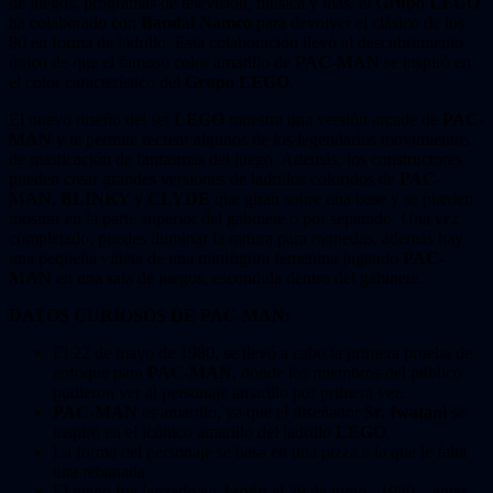
de juegos, programas de televisión, música y más, el
Grupo LEGO
ha colaborado con
Bandai Namco
para devolver el clásico de los
80 en forma de ladrillo. Esta colaboración llevó al descubrimiento
único de que el famoso color amarillo de
PAC-MAN
se inspiró en
el color característico del
Grupo LEGO
.
El nuevo diseño del set
LEGO
muestra una versión arcade de
PAC-
MAN
y te permite recrear algunos de los legendarios movimientos
de masticación de fantasmas del juego. Además, los constructores
pueden crear grandes versiones de ladrillos coloridos de
PAC-
MAN, BLINKY y CLYDE
que giran sobre una base y se pueden
mostrar en la parte superior del gabinete o por separado. Una vez
completado, puedes iluminar la ranura para monedas, además hay
una pequeña viñeta de una minifigura femenina jugando
PAC-
MAN
en una sala de juegos, escondida dentro del gabinete.
DATOS CURIOSOS DE PAC-MAN:
El 22 de mayo de 1980, se llevó a cabo la primera prueba de
enfoque para
PAC-MAN
, donde los miembros del público
pudieron ver al personaje amarillo por primera vez.
PAC-MAN
es amarillo, ya que el diseñador
Sr. Iwatani
se
inspiró en el icónico amarillo del ladrillo
LEGO
.
La forma del personaje se basa en una pizza a la que le falta
una rebanada.
El juego fue lanzado en
Japón
el 29 de junio, 1980 – antes