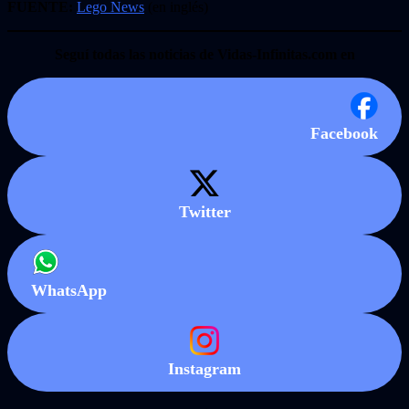
FUENTE:
Lego News
(en inglés)
Seguí todas las noticias de Vidas-Infinitas.com en
Facebook
Twitter
WhatsApp
Instagram