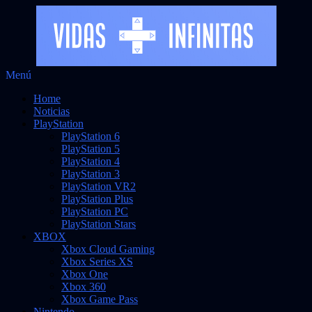
Saltar
Menú
al
Noticias sobre videojuegos
Vidas Infinitas
Home
contenido
Noticias
PlayStation
PlayStation 6
PlayStation 5
PlayStation 4
PlayStation 3
PlayStation VR2
PlayStation Plus
PlayStation PC
PlayStation Stars
XBOX
Xbox Cloud Gaming
Xbox Series XS
Xbox One
Xbox 360
Xbox Game Pass
Nintendo