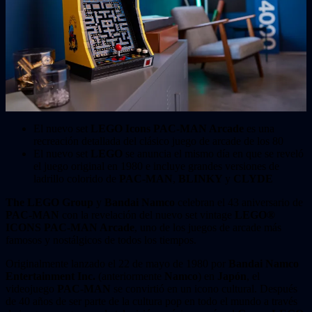
El nuevo set
LEGO Icons PAC-MAN Arcade
es una
recreación detallada del clásico juego de arcade de los 80
El nuevo set
LEGO
se anuncia el mismo día en que se reveló
el juego original en 1980 e incluye grandes versiones de
ladrillo colorido de
PAC-MAN
,
BLINKY
y
CLYDE
The LEGO Group
y
Bandai Namco
celebran el 43 aniversario de
PAC-MAN
con la revelación del nuevo set vintage
LEGO®
ICONS PAC-MAN Arcade
, uno de los juegos de arcade más
famosos y nostálgicos de todos los tiempos.
Originalmente lanzado el 22 de mayo de 1980 por
Bandai Namco
Entertainment Inc.
(anteriormente
Namco
) en
Japón
, el
videojuego
PAC-MAN
se convirtió en un icono cultural. Después
de 40 años de ser parte de la cultura pop en todo el mundo a través