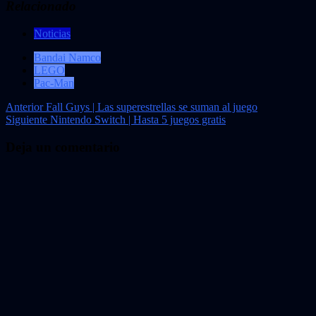
Relacionado
Noticias
Bandai Namco
LEGO
Pac-Man
Navegación
Anterior
Fall Guys | Las superestrellas se suman al juego
Siguiente
Nintendo Switch | Hasta 5 juegos gratis
de
entradas
Deja un comentario