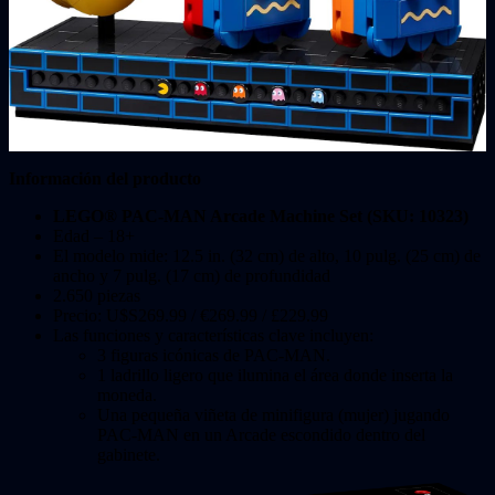
Información del producto
LEGO® PAC-MAN Arcade Machine Set (SKU: 10323)
Edad – 18+
El modelo mide: 12.5 in. (32 cm) de alto, 10 pulg. (25 cm) de
ancho y 7 pulg. (17 cm) de profundidad
2.650 piezas
Precio: U$S269.99 / €269.99 / £229.99
Las funciones y características clave incluyen:
3 figuras icónicas de PAC-MAN.
1 ladrillo ligero que ilumina el área donde inserta la
moneda.
Una pequeña viñeta de minifigura (mujer) jugando
PAC-MAN en un Arcade escondido dentro del
gabinete.