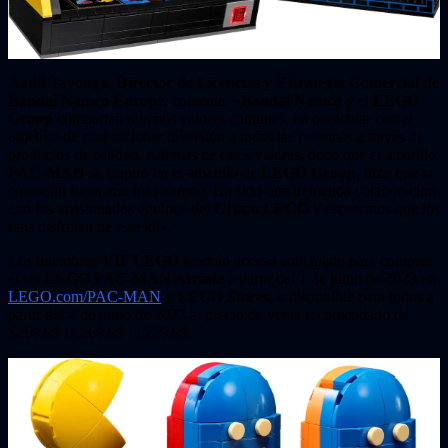
Aadil Tayouga
,
Director de Licencias y Estrategia Comercial de
Bandai Namco Europe
, comenta: «
Bandai Namco
y el
LEGO
Group
comparten muchos valores comunes, en particular con el
objetivo de proporcionar diversión a todas las personas a través de
productos de calidad. Además de estos valores, dado que el amarillo
PAC-MAN
se inspiró en el amarillo de
LEGO Group
, hizo que la
conexión fuera aún más natural. Ha sido una tremenda colaboración
con los apasionados equipos del
Grupo LEGO
y esperamos que los
fans disfruten de este kit».
Los miembros
VIP LEGO
tendrán acceso anticipado para comprar
el set
LEGO PAC-MAN Arcade
a partir del 1 de junio de 2023 en
LEGO.com/PAC-MAN
y
LEGO Stores
, o disponible para todos a
partir del 4 de junio de 2023 al precio de venta recomendado de
$269.99 / €269.99 / £229.99.