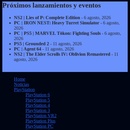
Próximos lanzamientos y eventos
NS2 | Lies of P: Complete Edition
- 6 agosto, 2026
PC | IRON NEST: Heavy Turret Simulator
- 6 agosto,
2026
PC | PS5 | MARVEL Tōkon: Fighting Souls
- 6 agosto,
2026
PS5 | Grounded 2
- 11 agosto, 2026
PC | Agent 64
- 11 agosto, 2026
NS2 | The Elder Scrolls IV: Oblivion Remastered
- 11
agosto, 2026
Home
Noticias
PlayStation
PlayStation 6
PlayStation 5
PlayStation 4
PlayStation 3
PlayStation VR2
PlayStation Plus
PlayStation PC