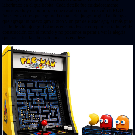
laberíntico en el que habita. Cada detalle fue cuidadosamente
considerado y elaborado, lo que resultó en una creación
LEGO
única en su tipo que captura la magia del juego original al tiempo
que agrega un nuevo giro lúdico y un par de
Easter egg
, al más puro
estilo de videojuego. Estamos encantados de compartir esta increíble
construcción con el mundo y no podemos esperar a ver la alegría
que trae a los fanáticos de todas las edades».