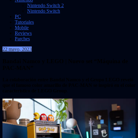
Nintendo Switch 2
Nintendo Switch
PC
Tutoriales
Mobile
Reviews
Parches
22 mayo, 2023
VidasInfinitas
Bandai Namco y LEGO | Nuevo set “Máquina de
PAC-MAN”
La colaboración entre Bandai Namco y el Grupo LEGO reveló
que el famoso color amarillo de PAC-MAN se inspiró en el color
característico de LEGO Group
.