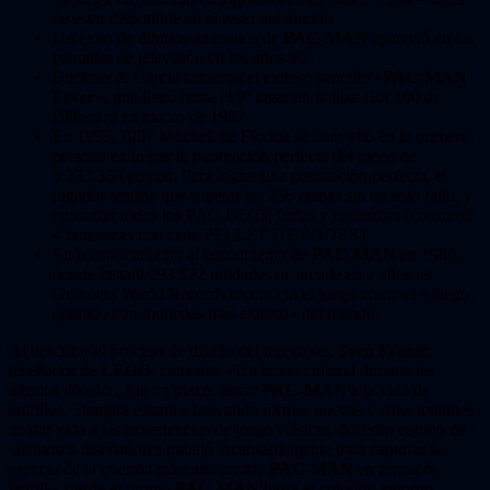
de estar disponible en el resto del mundo.
Un éxito de dibujos animados de
PAC-MAN
apareció en las
pantallas de televisión en los años 80.
Buckner & Garcia lanzaron el exitoso sencillo «
PAC-MAN
Fever
«, que llegó hasta el 9º lugar en la lista Hot 100 de
Billboard en marzo de 1982.
En 1993, Billy Mitchell de Florida se convirtió en la primera
persona en lograr la puntuación perfecta del juego de
3.333.360 puntos. Para lograr una puntuación perfecta, el
jugador tendría que superar las 256 etapas sin un solo fallo, y
consumir todos los PAC-DOTs, frutas y fantasmas (consumir
4 fantasmas con cada PELLET DE PODER).
En reconocimiento al lanzamiento de
PAC-MAN
en 1980,
donde instaló 293.822 unidades de arcade en 7 años, el
Guinness World Records reconoció el juego como el «Juego
operado con monedas más exitoso» del mundo.
Al describir el proceso de diseño del nuevo set,
Sven Franic
,
diseñador de
LEGO
, comenta: «Un icono cultural durante los
últimos 40 años, fue un placer llevar
PAC-MAN
a la vida de
ladrillos. Siempre estamos buscando formas nuevas y emocionantes
de dar vida a las experiencias de juego clásicas. Nuestro equipo de
talentosos diseñadores trabajó incansablemente para capturar la
esencia de la querida máquina arcade
PAC-MAN
en forma de
ladrillo, desde el propio
PAC-MAN
hasta el colorido entorno