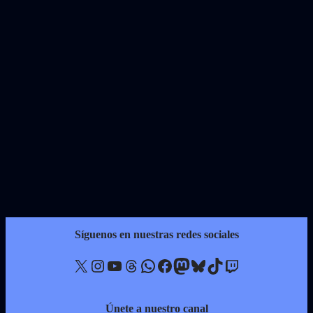
Síguenos en nuestras redes sociales
X
Instagram
YouTube
Threads
WhatsApp
Facebook
Mastodon
Bluesky
TikTok
Twitch
Únete a nuestro canal