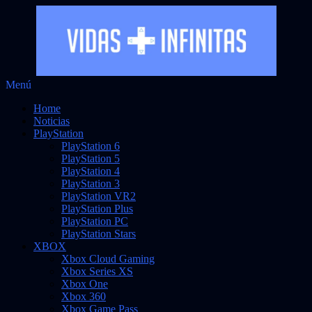
Saltar
Menú
Vidas Infinitas
al
Noticias sobre videojuegos
Home
contenido
Noticias
PlayStation
PlayStation 6
PlayStation 5
PlayStation 4
PlayStation 3
PlayStation VR2
PlayStation Plus
PlayStation PC
PlayStation Stars
XBOX
Xbox Cloud Gaming
Xbox Series XS
Xbox One
Xbox 360
Xbox Game Pass