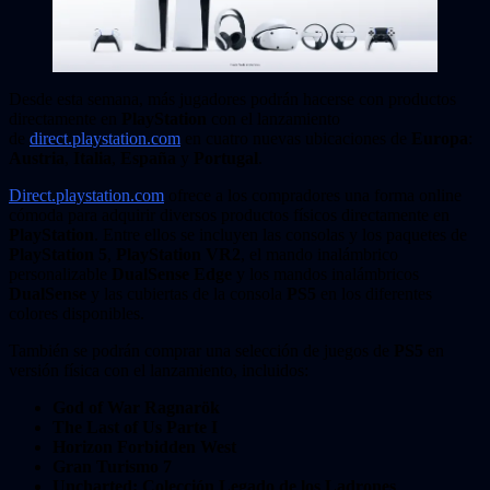
Desde esta semana, más jugadores podrán hacerse con productos
directamente en
PlayStation
con el lanzamiento
de
direct.playstation.com
en cuatro nuevas ubicaciones de
Europa
:
Austria
,
Italia
,
España
y
Portugal
.
Direct.playstation.com
ofrece a los compradores una forma online
cómoda para adquirir diversos productos físicos directamente en
PlayStation
. Entre ellos se incluyen las consolas y los paquetes de
PlayStation 5
,
PlayStation VR2
, el mando inalámbrico
personalizable
DualSense Edge
y los mandos inalámbricos
DualSense
y las cubiertas de la consola
PS5
en los diferentes
colores disponibles.
También se podrán comprar una selección de juegos de
PS5
en
versión física con el lanzamiento, incluidos:
God of War Ragnarök
The Last of Us Parte I
Horizon Forbidden West
Gran Turismo 7
Uncharted: Colección Legado de los Ladrones