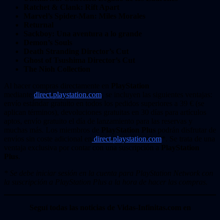
Ratchet & Clank: Rift Apart
Marvel’s Spider-Man: Miles Morales
Returnal
Sackboy: Una aventura a lo grande
Demon’s Souls
Death Stranding Director’s Cut
Ghost of Tsushima Director’s Cut
The Nioh Collection
Al hacer compras directamente en
PlayStation
mediante
direct.playstation.com
, se incluyen las siguientes ventajas:
envío estándar gratuito en todos los pedidos superiores a 39 € (se
aplican términos), devoluciones gratuitas en 30 días para artículos
aptos, envío gratuito el día de lanzamiento para las reservas y
muchas más. Los miembros de
PlayStation Plus
podrán disfrutar de
envíos sin coste adicional en
direct.playstation.com
*. Se trata de una
ventaja exclusiva por contar con una suscripción a
PlayStation
Plus
.
* Se debe iniciar sesión en la cuenta para PlayStation Network con
la suscripción a PlayStation Plus a la hora de hacer las compras.
Seguí todas las noticias de Vidas-Infinitas.com en