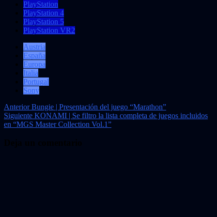
PlayStation
PlayStation 4
PlayStation 5
PlayStation VR2
Austria
España
Europa
Italia
Portugal
Sony
Navegación
Anterior
Bungie | Presentación del juego “Marathon”
Siguiente
KONAMI | Se filtro la lista completa de juegos incluidos
de
en “MGS Master Collection Vol.1”
entradas
Deja un comentario