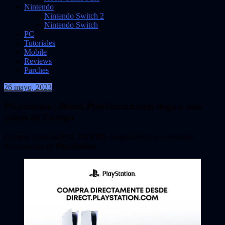
Nintendo
Nintendo Switch 2
Nintendo Switch
PC
Tutoriales
Mobile
Reviews
Parches
26 mayo, 2023
VidasInfinitas
PlayStation | Direct.PlayStation.com llega a más
países de Europa
Compra consolas
PS5
,
PS VR2
, juegos físicos y accesorios
directamente en
PlayStation
.