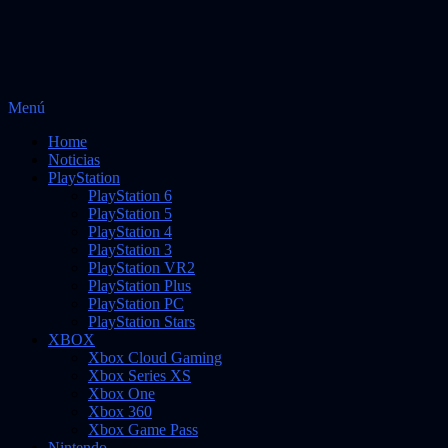
Saltar
Menú
Vidas Infinitas
al
Noticias sobre videojuegos
Home
contenido
Noticias
PlayStation
PlayStation 6
PlayStation 5
PlayStation 4
PlayStation 3
PlayStation VR2
PlayStation Plus
PlayStation PC
PlayStation Stars
XBOX
Xbox Cloud Gaming
Xbox Series XS
Xbox One
Xbox 360
Xbox Game Pass
Nintendo