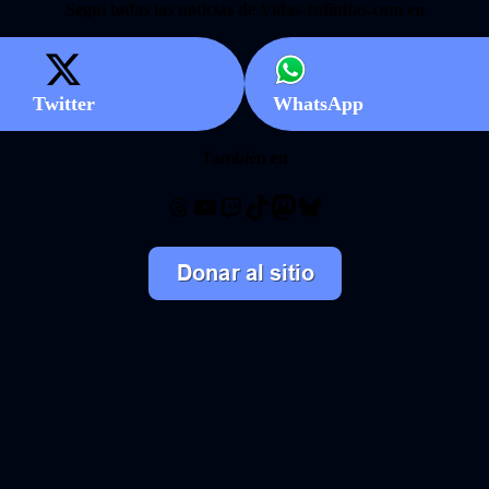
Seguí todas las noticias de Vidas-Infinitas.com en
Twitter
WhatsApp
También en
Threads
YouTube
Twitch
TikTok
Mastodon
Bluesky