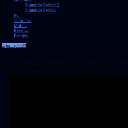
Nintendo Switch 2
Nintendo Switch
PC
Tutoriales
Mobile
Reviews
Parches
4 junio, 2023
VidasInfinitas
Final Fantasy VII Rebirth | Se descubrirá el destino 
La cuenta de
Twitter
oficial de
Final Fantasy VII
compartió un nuevo 