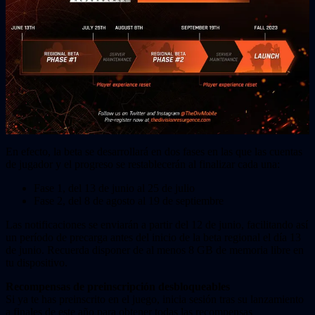
En efecto, la beta se desarrollará en dos fases en las que las cuentas
de jugador y el progreso se restablecerán al finalizar cada una:
Fase 1, del 13 de junio al 25 de julio
Fase 2, del 8 de agosto al 19 de septiembre
Las notificaciones se enviarán a partir del 12 de junio, facilitando así
un período de precarga antes del inicio de la beta regional el día 13
de junio. Recuerda disponer de al menos 8 GB de memoria libre en
tu dispositivo.
Recompensas de preinscripción desbloqueables
Si ya te has preinscrito en el juego, inicia sesión tras su lanzamiento
a finales de este año para obtener todas las recompensas