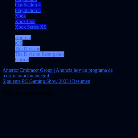
PlayStation 4
PlayStation 5
Xbox
Xbox One
Xbox Series XS
Android
iOS
The Division
The Division Resurgence
Ubisoft
Navegación
Anterior
Embracer Group | Anuncia hoy un programa de
reestructuración integral
de
Siguiente
PC Gaming Show 2023 | Resumen
entradas
Deja un comentario