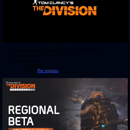
Beta regional cerrada:
a partir del 13 de junio
Lanzamiento:
finales de 2023
Plataformas:
Android
iOS
–
Pre registro