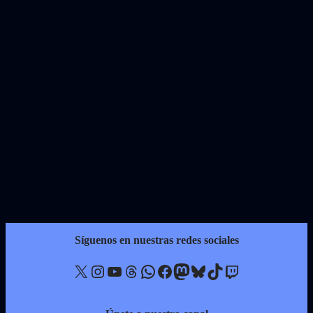
Síguenos en nuestras redes sociales
X
Instagram
YouTube
Threads
WhatsApp
Facebook
Mastodon
Bluesky
TikTok
Twitch