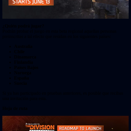
¿Quién podrá jugar?
Podrán probar el juego en esta beta regional aquellas personas
preinscritas a tal efecto que residan en los siguientes países:
Australia
Chile
Dinamarca
Finlandia
Países Bajos
Noruega
España
Suecia
Si ya has participado en pruebas anteriores, es posible que recibas
una invitación para esta.
Hoja de ruta