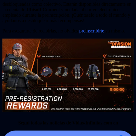
desbloqueadas como colectivo. Estarán disponibles directamente en
la cuenta de
Ubisoft Connect
vinculada al correo electrónico
empleado durante la preinscripción. ¡Cuéntaselo a todo el mundo y
ayúdanos a desbloquear más recompensas!
Para asegurarte de recibirlas, no olvides
preinscribirte
ya mismo.
Seguí todas las noticias de Vidas-Infinitas.com en