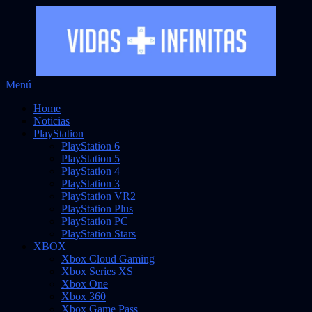
Saltar
Menú
Vidas Infinitas
al
Noticias sobre videojuegos
Home
contenido
Noticias
PlayStation
PlayStation 6
PlayStation 5
PlayStation 4
PlayStation 3
PlayStation VR2
PlayStation Plus
PlayStation PC
PlayStation Stars
XBOX
Xbox Cloud Gaming
Xbox Series XS
Xbox One
Xbox 360
Xbox Game Pass