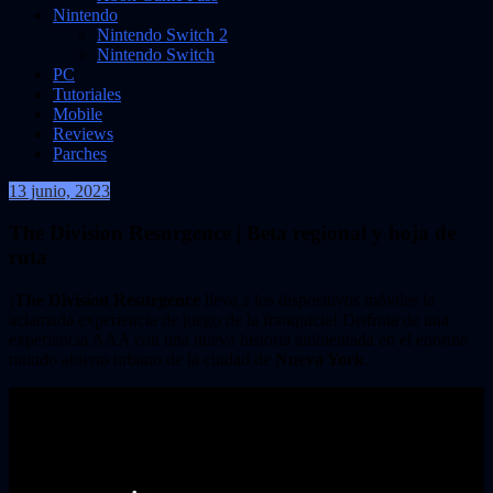
Nintendo
Nintendo Switch 2
Nintendo Switch
PC
Tutoriales
Mobile
Reviews
Parches
13 junio, 2023
VidasInfinitas
The Division Resurgence | Beta regional y hoja de
ruta
¡
The Division Resurgence
lleva a los dispositivos móviles la
aclamada experiencia de juego de la franquicia! Disfruta de una
experiencia AAA con una nueva historia ambientada en el enorme
mundo abierto urbano de la ciudad de
Nueva York
.