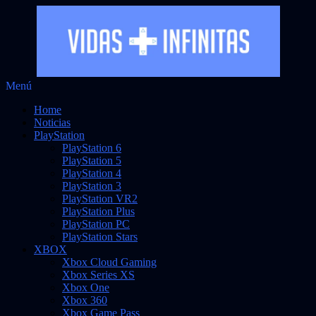
Saltar
Menú
Vidas Infinitas
al
Noticias sobre videojuegos
Home
contenido
Noticias
PlayStation
PlayStation 6
PlayStation 5
PlayStation 4
PlayStation 3
PlayStation VR2
PlayStation Plus
PlayStation PC
PlayStation Stars
XBOX
Xbox Cloud Gaming
Xbox Series XS
Xbox One
Xbox 360
Xbox Game Pass