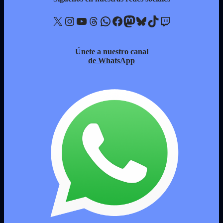
X
Instagram
YouTube
Threads
WhatsApp
Facebook
Mastodon
Bluesky
TikTok
Twitch
Únete a nuestro canal
de WhatsApp