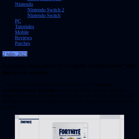
Nintendo
Nintendo Switch 2
Nintendo Switch
PC
Tutoriales
Mobile
Reviews
Parches
2 julio, 2023
VidasInfinitas
Fortnite | Todo sobre el “paquete Transformers” que
llegará en octubre
¡Avancen, levántense o toquen la bocina con el
paquete
Transformers
de
Fortnite
! Las copias físicas de este paquete
saldrán a la venta en tiendas a partir del 13 de octubre, mientras que
las digitales estarán disponibles en tiendas digitales a partir del 21 de
octubre.