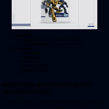
Lanzamiento:
Copias físicas:
13 de octubre de 2023
Copias digitales:
21 de octubre de 2023
Plataformas:
PlayStation 4
PlayStation 5
Xbox One
Xbox Series X|S
Nintendo Switch
PC
DISPONIBILIDAD DEL PAQUETE
TRANSFORMERS
Las
copias físicas
del paquete Transformers estarán disponibles en
tiendas de videojuegos para
PlayStation 5
,
PlayStation 4
,
Xbox