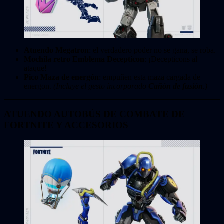
Atuendo Megatron
: el verdadero poder no se gana, se roba.
Mochila retro Emblema Decepticon
: ¡Decepticons al
ataque!
Pico Maza de energón
: empuñen esta maza cargada de
energon.
(Incluye el gesto incorporado
Cañón de fusión
.)
ATUENDO AUTOBÚS DE COMBATE DE
FORTNITE Y ACCESORIOS