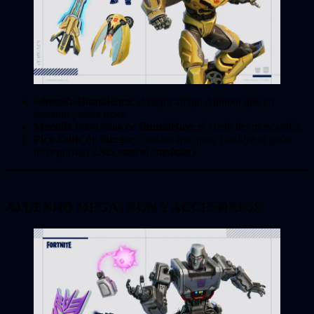
Atuendo Bumblebee
: el mejor amigo Autobot que un
humano podría tener.
Mochila retro Alas de Bumblebee
: el vuelo del moscardón.
Pico Sable de Stinger
: cuidado que pica.
(Incluye el gesto
incorporado
Listo para el combate
.)
ATUENDO MEGATRON Y ACCESORIOS