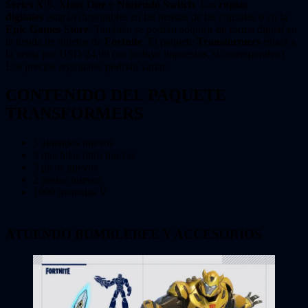
Series X|S
,
Xbox One
y
Nintendo Switch
. Las
copias
digitales
estarán disponibles en las tiendas de las consolas o en la
Epic Games Store
. También se podrán adquirir de forma digital en
la tienda de objetos de
Fortnite
. El paquete
Transformers
estará a
la venta por USD 24,99 (no incluye impuestos, si corresponden).
Los precios regionales podrían variar.
CONTENIDO DEL PAQUETE
TRANSFORMERS
3 atuendos nuevos
3 mochilas retro nuevas
3 picos nuevos
2 gestos nuevos
1000 monedas V
ATUENDO BUMBLEBEE Y ACCESORIOS