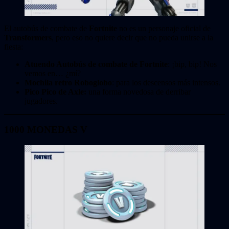
El autobús de combate de
Fortnite
no es un personaje oficial de
Transformers
, pero eso no quiere decir que no pueda unirse a la
fiesta:
Atuendo Autobús de combate de Fortnite
: ¡bip, bip! Nos
vemos en… ¿mí?
Mochila retro Roboglobo
: para los descensos más intensos.
Pico Pico de Axle:
una forma novedosa de derribar
jugadores.
1000 MONEDAS V