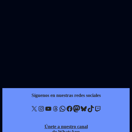
Síguenos en nuestras redes sociales
X
Instagram
YouTube
Threads
WhatsApp
Facebook
Mastodon
Bluesky
TikTok
Twitch
Únete a nuestro canal
de WhatsApp