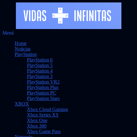
Saltar
Menú
al
Noticias sobre videojuegos
Vidas Infinitas
Home
contenido
Noticias
PlayStation
PlayStation 6
PlayStation 5
PlayStation 4
PlayStation 3
PlayStation VR2
PlayStation Plus
PlayStation PC
PlayStation Stars
XBOX
Xbox Cloud Gaming
Xbox Series XS
Xbox One
Xbox 360
Xbox Game Pass
Nintendo