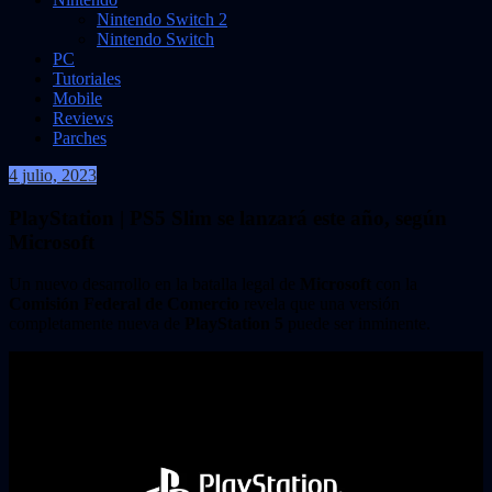
Nintendo Switch 2
Nintendo Switch
PC
Tutoriales
Mobile
Reviews
Parches
4 julio, 2023
VidasInfinitas
PlayStation | PS5 Slim se lanzará este año, según
Microsoft
Un nuevo desarrollo en la batalla legal de
Microsoft
con la
Comisión Federal de Comercio
revela que una versión
completamente nueva de
PlayStation 5
puede ser inminente.