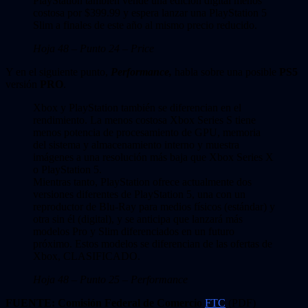
PlayStation también vende una edición digital menos
costosa por $399.99 y espera lanzar una PlayStation 5
Slim a finales de este año al mismo precio reducido.
Hoja 48 – Punto 24 – Price
Y en el siguiente punto,
Performance,
habla sobre una posible
PS5
versión
PRO
.
Xbox y PlayStation también se diferencian en el
rendimiento. La menos costosa Xbox Series S tiene
menos potencia de procesamiento de GPU, memoria
del sistema y almacenamiento interno y muestra
imágenes a una resolución más baja que Xbox Series X
o PlayStation 5.
Mientras tanto, PlayStation ofrece actualmente dos
versiones diferentes de PlayStation 5, una con un
reproductor de Blu-Ray para medios físicos (estándar) y
otra sin él (digital), y se anticipa que lanzará más
modelos Pro y Slim diferenciados en un futuro
próximo. Estos modelos se diferencian de las ofertas de
Xbox, CLASIFICADO.
Hoja 48 – Punto 25 – Performance
FUENTE:
Comisión Federal de Comercio
FTC
(PDF)