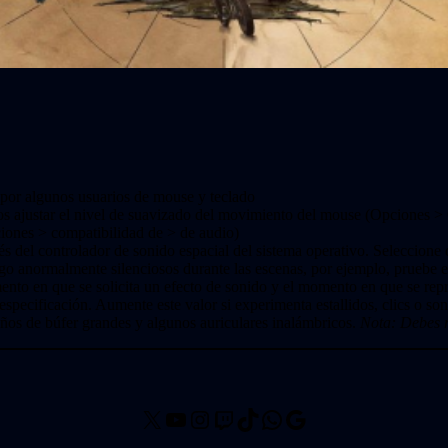
 por algunos usuarios de mouse y teclado
os ajustar el nivel de suavizado del movimiento del mouse (Opciones 
iones > compatibilidad de > de audio)
s del controlador de sonido espacial del sistema operativo. Seleccione 
go anormalmente silenciosos durante las escenas, por ejemplo, pruebe e
ento en que se solicita un efecto de sonido y el momento en que se repr
ecificación. Aumente este valor si experimenta estallidos, clics o son
ños de búfer grandes y algunos auriculares inalámbricos.
Nota: Debes r
X
YouTube
Instagram
Twitch
TikTok
WhatsApp
Google