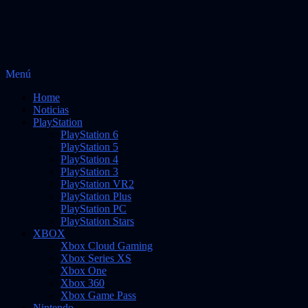
Saltar
Menú
al
Noticias sobre videojuegos
Vidas Infinitas
Home
contenido
Noticias
PlayStation
PlayStation 6
PlayStation 5
PlayStation 4
PlayStation 3
PlayStation VR2
PlayStation Plus
PlayStation PC
PlayStation Stars
XBOX
Xbox Cloud Gaming
Xbox Series XS
Xbox One
Xbox 360
Xbox Game Pass
Nintendo