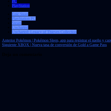
PC
PlayStation
Epic Store
PlayStation PC
Steam
Uncharted
Uncharted: Legacy of Thieves Collection
Navegación
Anterior
Pokémon | Pokémon Sleep, app para registrar el sueño y ca
Siguiente
XBOX | Nueva tasa de conversión de Gold a Game Pass
de
entradas
Deja un comentario