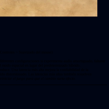
> Controles > Suavizado del mouse)
diferentes configuraciones si experimenta audio amortiguado, faltante
l modo espacial en lugar del predeterminado híbrido.
oduce. Una latencia más alta mejora la confiabilidad de la
ido distorsionado. Las latencias más altas también resuelven
einiciar el juego para que el cambio surta efecto.