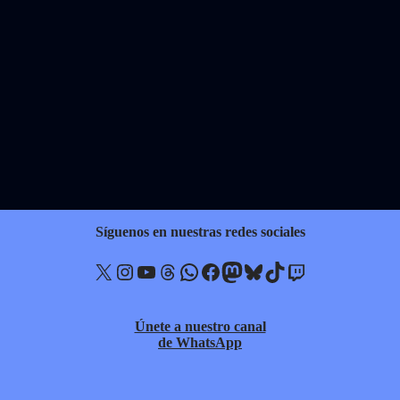
Síguenos en nuestras redes sociales
X
Instagram
YouTube
Threads
WhatsApp
Facebook
Mastodon
Bluesky
TikTok
Twitch
Únete a nuestro canal
de WhatsApp