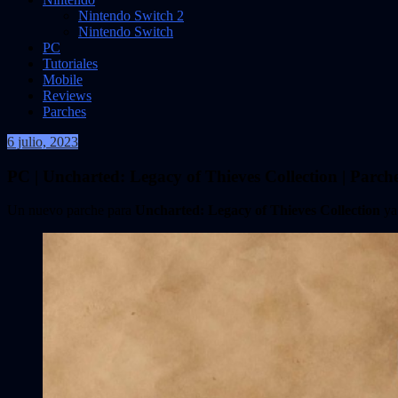
Nintendo Switch 2
Nintendo Switch
PC
Tutoriales
Mobile
Reviews
Parches
6 julio, 2023
VidasInfinitas
PC | Uncharted: Legacy of Thieves Collection | Parche
Un nuevo parche para
Uncharted: Legacy of Thieves Collection
ya 