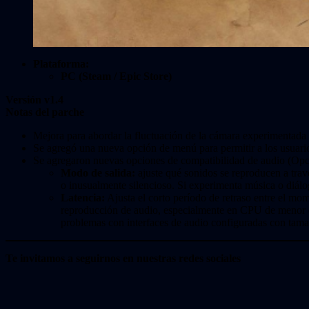
Plataforma:
PC (Steam / Epic Store)
Versión v1.4
Notas del parche
Mejora para abordar la fluctuación de la cámara experimentada
Se agregó una nueva opción de menú para permitir a los usuari
Se agregaron nuevas opciones de compatibilidad de audio (Opc
Modo de salida:
ajuste qué sonidos se reproducen a travé
o inusualmente silencioso. Si experimenta música o diálo
Latencia:
Ajusta el corto período de retraso entre el mom
reproducción de audio, especialmente en CPU de menor esp
problemas con interfaces de audio configuradas con tama
Te invitamos a seguirnos en nuestras redes sociales