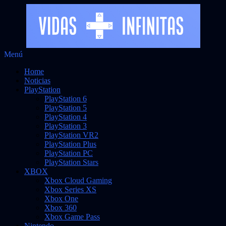
Saltar
Menú
Vidas Infinitas
al
Noticias sobre videojuegos
Home
contenido
Noticias
PlayStation
PlayStation 6
PlayStation 5
PlayStation 4
PlayStation 3
PlayStation VR2
PlayStation Plus
PlayStation PC
PlayStation Stars
XBOX
Xbox Cloud Gaming
Xbox Series XS
Xbox One
Xbox 360
Xbox Game Pass
Nintendo