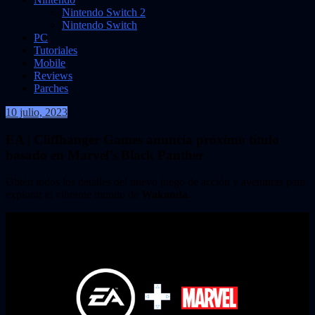
Nintendo Switch 2
Nintendo Switch
PC
Tutoriales
Mobile
Reviews
Parches
10 julio, 2023
VidasInfinitas
EA | Cliffhanger Games anuncia próximo título
basado en Marvel’s Black Panther
Obtén todos los detalles del nuevo juego de acción y aventuras para
explorar el vibrante mundo de
Wakanda
.