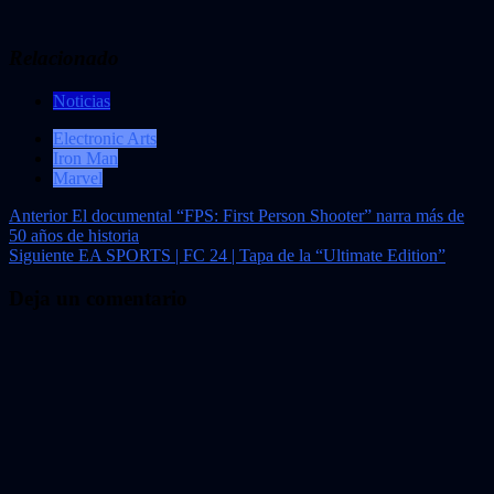
Relacionado
Noticias
Electronic Arts
Iron Man
Marvel
Navegación
Anterior
El documental “FPS: First Person Shooter” narra más de
50 años de historia
de
Siguiente
EA SPORTS | FC 24 | Tapa de la “Ultimate Edition”
entradas
Deja un comentario