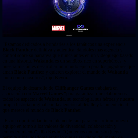
“Estamos dedicados a brindarles a los fanáticos una experiencia
Black Panther
definitiva y auténtica, dándoles más agencia y
control sobre su narrativa que nunca antes en un videojuego basado
en una historia.
Wakanda
es un sandbox rico en superhéroes, y
nuestra misión es desarrollar un mundo épico para los jugadores que
aman
Black Panther
y quieren explorar el mundo de
Wakanda
tanto como nosotros”, dijo
Kevin
.
El equipo de desarrollo de
Cliffhanger Games
trabajará en
asociación con
Marvel Games
“para garantizar que elaboremos
todos los aspectos de
Wakanda
, su tecnología, sus héroes y nuestra
propia historia original con la atención al detalle y la autenticidad
que merece el mundo de
Black Panther
”.
“Es una oportunidad increíblemente rara para construir un nuevo
equipo en torno a los valores de diversidad, colaboración y
empoderamiento”, dijo
Kevin
. “Queremos que nuestro juego
permita a los jugadores sentir lo que es ser digno del manto de