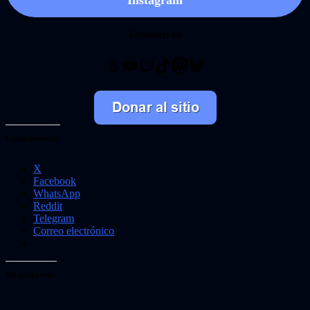
Instagram
También en
Threads
YouTube
Twitch
TikTok
Mastodon
Bluesky
Comparte esto:
X
Facebook
WhatsApp
Reddit
Telegram
Correo electrónico
Me gusta esto: