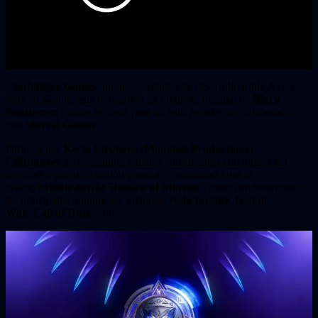
Cliffhanger Games
, un nuevo estudio de desarrollo triple A con
sede en Seattle, está trabajando en un juego original de
Black
Panther
en tercera persona para un solo jugador, en colaboración
con
Marvel Games
.
Dirigida por
Kevin Stephens
(
Monolith Productions
),
Cliffhanger
ya ha reunido talentos consumados con líderes del
innovador juego de acción y aventuras aclamado por la
crítica,
Middle-earth: Shadow of Mordor
, junto con veteranos de
las principales franquicias, incluidas
Halo Infinite
,
God of
War
,
Call of Duty
y otros.