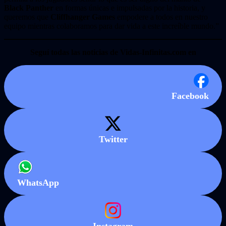
Black Panther
en formas únicas e impulsadas por la historia, y
queremos que
Cliffhanger Games
empodere a todos en nuestro
equipo mientras colaboramos para dar vida a este increíble mundo.”
Seguí todas las noticias de Vidas-Infinitas.com en
Facebook
Twitter
WhatsApp