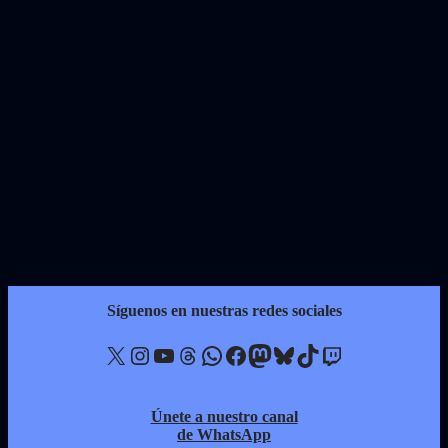
Síguenos en nuestras redes sociales
X
Instagram
YouTube
Threads
WhatsApp
Facebook
Mastodon
Bluesky
TikTok
Twitch
Únete a nuestro canal
de WhatsApp