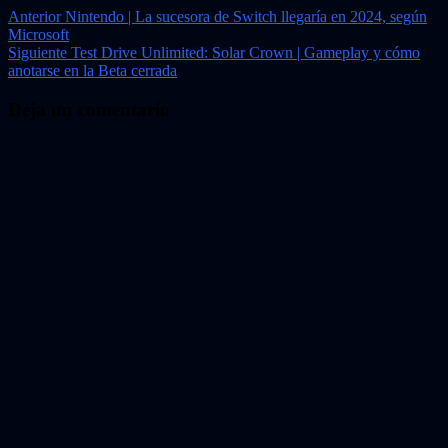
Navegación
Anterior
Nintendo | La sucesora de Switch llegaría en 2024, según
Microsoft
de
Siguiente
Test Drive Unlimited: Solar Crown | Gameplay y cómo
entradas
anotarse en la Beta cerrada
Deja un comentario