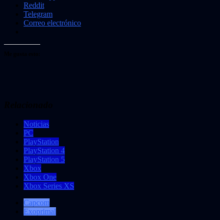
Reddit
Telegram
Correo electrónico
Me gusta esto:
Relacionado
Noticias
PC
PlayStation
PlayStation 4
PlayStation 5
Xbox
Xbox One
Xbox Series XS
Capcom
Exoprimal