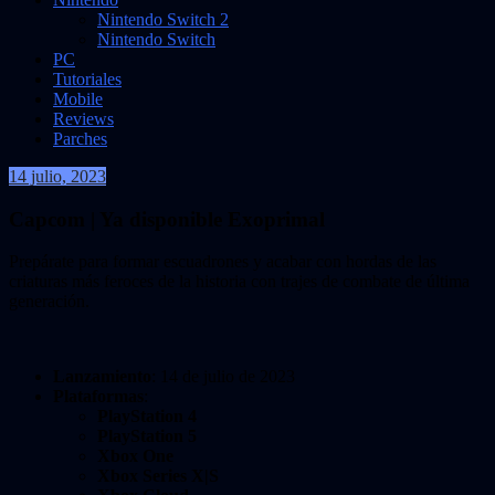
Nintendo Switch 2
Nintendo Switch
PC
Tutoriales
Mobile
Reviews
Parches
14 julio, 2023
VidasInfinitas
Capcom | Ya disponible Exoprimal
Prepárate para formar escuadrones y acabar con hordas de las
criaturas más feroces de la historia con trajes de combate de última
generación.
Lanzamiento
: 14 de julio de 2023
Plataformas
:
PlayStation 4
PlayStation 5
Xbox One
Xbox Series X|S