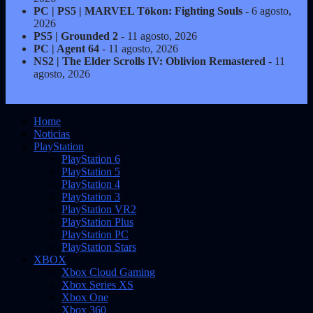
PC | PS5 | MARVEL Tōkon: Fighting Souls
- 6 agosto,
2026
PS5 | Grounded 2
- 11 agosto, 2026
PC | Agent 64
- 11 agosto, 2026
NS2 | The Elder Scrolls IV: Oblivion Remastered
- 11
agosto, 2026
Home
Noticias
PlayStation
PlayStation 6
PlayStation 5
PlayStation 4
PlayStation 3
PlayStation VR2
PlayStation Plus
PlayStation PC
PlayStation Stars
XBOX
Xbox Cloud Gaming
Xbox Series XS
Xbox One
Xbox 360