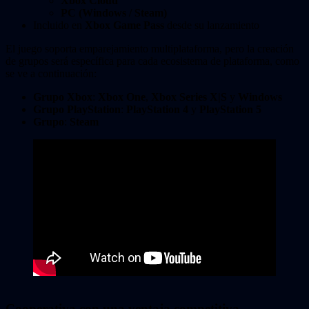
Xbox Cloud
PC (Windows / Steam)
Incluido en
Xbox Game Pass
desde su lanzamiento
El juego soporta emparejamiento multiplataforma, pero la creación
de grupos será específica para cada ecosistema de plataforma, como
se ve a continuación:
Grupo Xbox
:
Xbox One
,
Xbox Series X|S
y
Windows
Grupo PlayStation
:
PlayStation 4
y
PlayStation 5
Grupo
:
Steam
Cooperativa con una ventaja competitiva