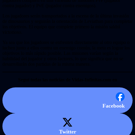
jugadores compiten en una variedad de misiones PvP (jugador
contra jugador) y PvE (jugador contra enemigos).
Los jugadores serán transportados a la escena de la última invasión
de dinosaurios y seguirán la orientación de Leviathan para completar
los objetivos. El equipo que complete primero la misión saldrá
victorioso.
Ya sea que los jugadores se enfrenten directamente al otro equipo o
luchen junto a ellos contra un enemigo común, la meta es lograr los
objetivos lo más rápido posible. Las misiones varían según la
habilidad del jugador y otros factores, lo que significa que no se
desarrollarán dos partidas de la misma manera.
Seguí todas las noticias de Vidas-Infinitas.com en
Facebook
Twitter