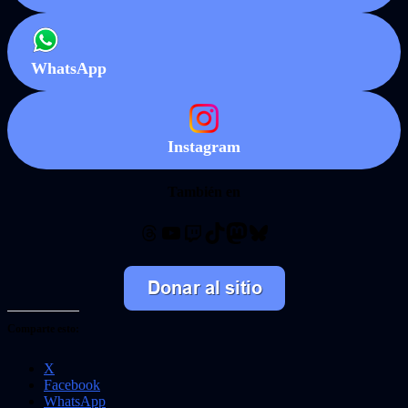
WhatsApp
Instagram
También en
Threads
YouTube
Twitch
TikTok
Mastodon
Bluesky
Comparte esto:
X
Facebook
WhatsApp