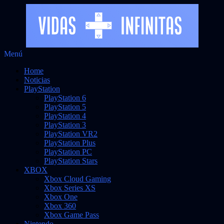
Saltar
Menú
al
Noticias sobre videojuegos
Vidas Infinitas
Home
contenido
Noticias
PlayStation
PlayStation 6
PlayStation 5
PlayStation 4
PlayStation 3
PlayStation VR2
PlayStation Plus
PlayStation PC
PlayStation Stars
XBOX
Xbox Cloud Gaming
Xbox Series XS
Xbox One
Xbox 360
Xbox Game Pass
Nintendo