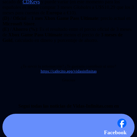
sacado de
CDKeys
y puede variar (en este momento para los
españoles es mejor comprar 3 meses
Globales
a U$S10,29 que los 3
meses para cuentas de
Europa
a €10).
(D) / Oficial – 1 mes Xbox Game Pass Ultimate
: precio actual en
Microsoft Store
.
(E) / Ahorro (%)
: Es el resultado entre el precio oficial de 3 meses
de
Xbox Game Pass Ultimate
menos el precio de
3 meses de
Gold
, calculado en dinero y porcentaje de ahorro.
¿Te sirvió la información? ¿Te gustaría contribuir al sitio?
https://cafecito.app/vidasinfinitas
Gracias
Seguí todas las noticias de Vidas-Infinitas.com en
Facebook