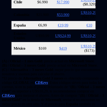
Chile
$6.990
$17.990
($8.329)
U$S10,29
*
Colombia
$21.900
$53.900
($42.100)
España
€6,99
€19,99
€10
Estados
U$S9,99
U$S24,99
U$S10,29
*
Unidos
U$S10,29
*
México
$169
$419
($173)
(A) / Oficial – 1 mes Gold
: precio actual en
Microsoft Store
.
(B) / Oficial – 3 meses Gold
: precio actual en
Microsoft Store
.
(C) / Alternativa – 3 meses Gold
: mejor precio que encontramos
nosotros y usamos para calcular el ahorro.
*El precio de
Alternativa Gold 3 meses
es obtenido comprando un
código
GLOBAL
en
CDKeys
. Estos códigos sirven para todas las
cuentas, si en tu país el precio dolarizado de “
(B) / Oficial – 3 meses
Gold
” es superior a U$S10,29, te recomendamos comprar en
CDKeys
para mejorar el ahorro. Antes de comprar “
(B) / Oficial – 3
meses Gold
” en la tienda de
Microsoft
, revisa si no encontras un
mejor precio en otro sitio. Y el precio para
España
también es