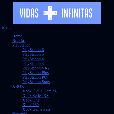
Saltar
Menú
Vidas Infinitas
al
Noticias sobre videojuegos
Home
contenido
Noticias
PlayStation
PlayStation 6
PlayStation 5
PlayStation 4
PlayStation 3
PlayStation VR2
PlayStation Plus
PlayStation PC
PlayStation Stars
XBOX
Xbox Cloud Gaming
Xbox Series XS
Xbox One
Xbox 360
Xbox Game Pass
Nintendo