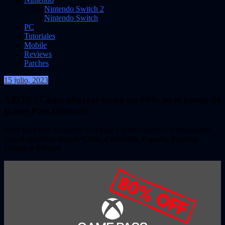
Nintendo Switch 2
Nintendo Switch
PC
Tutoriales
Mobile
Reviews
Parches
15 julio, 2023
VidasInfinitas
XBOX | Cómo ahorrar hasta un 80% en el precio de
Game Pass Ultimate
Sirve para todo el mundo y al final hay un cuadro con los ahorros
para
Argentina
,
Brasil
,
Chile
,
Colombia
,
España
,
Estados
Unidos
y
México
.