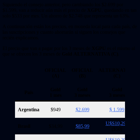
Siguiendo el consejo anterior, pero cambiando los $2.699 por
$1.599, van a reducir aún más el precio de
XGPU
, quedando en tan
solo $533 por mes. Un ahorro de $2.748 que representa un 63%.
A continuación están los precios, en moneda local para cada país, de
las suscripciones y cuanto ahorrarán si siguen los consejos que
recién explicamos.
El precio que van a pagar por los 3 meses de
XGPU
es el mismo al
que se ofrecen los 3 meses de
Gold
ALTERNATIVA (C)
.
OFICIAL
OFICIAL
ALTERNATIVA
(A)
(B)
(C)
Gold
Gold
Gold
País
1 mes
3 meses
3 meses
Argentina
$949
$2.699
$ 1.599
U$S10,29
*
Brasil
$34,99
$85,99
($50)
U$S10,29
*