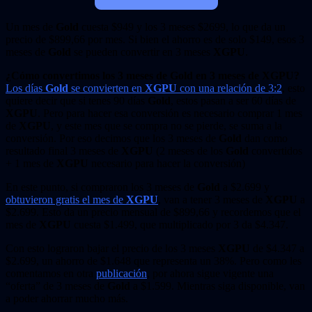
Un mes de
Gold
cuesta $949 y los 3 meses $2699, lo que da un
precio de $899,66 por mes. Si bien el ahorro es de solo $149, esos 3
meses de
Gold
se pueden convertir en 3 meses
XGPU
.
¿Cómo convertimos los 3 meses de Gold en 3 meses de XGPU?
Los días
Gold
se convierten en
XGPU
con una relación de 3:2
, esto
quiere decir que si tenes 90 días
Gold
, estos pasan a ser 60 días de
XGPU
. Pero para hacer esa conversión es necesario comprar 1 mes
de
XGPU
, y este mes que se compra no se pierde, se suma a la
conversión. Por eso decimos que los 3 meses de
Gold
dan como
resultado final 3 meses de
XGPU
(2 meses de los
Gold
convertidos
+ 1 mes de
XGPU
necesario para hacer la conversión)
En este punto, si compraron los 3 meses de
Gold
a $2.699 y
obtuvieron gratis el mes de
XGPU
, van a tener 3 meses de
XGPU
a
$2.699. Esto da un precio mensual de $899,66 y recordemos que el
mes de
XGPU
cuesta $1.499, que multiplicado por 3 da $4.347.
Con esto lograron bajar el precio de los 3 meses
XGPU
de $4.347 a
$2.699, un ahorro de $1.648 que representa un 38%. Pero como les
comentamos en otra
publicación
, por ahora sigue vigente una
“oferta” de 3 meses de
Gold
a $1.599. Mientras siga disponible, van
a poder ahorrar mucho más.