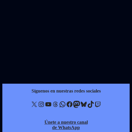
Síguenos en nuestras redes sociales
X
Instagram
YouTube
Threads
WhatsApp
Facebook
Mastodon
Bluesky
TikTok
Twitch
Únete a nuestro canal
de WhatsApp