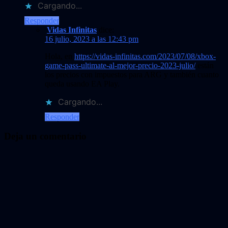
Cargando...
Responder
Vidas Infinitas
dice:
16 julio, 2023 a las 12:43 pm
Hola, en
https://vidas-infinitas.com/2023/07/08/xbox-
game-pass-ultimate-al-mejor-precio-2023-julio/
están
los precios con impuestos para ARG y también cuanto
queda usando EA Play.
Cargando...
Responder
Deja un comentario