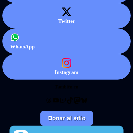
Twitter
WhatsApp
Instagram
También en
Threads
YouTube
Twitch
TikTok
Mastodon
Bluesky