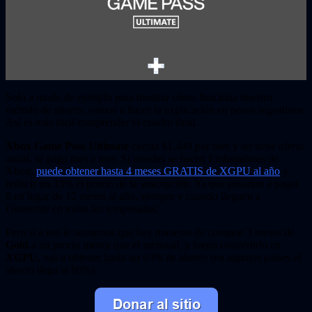
Solo a modo de ejemplo para mostrar cómo funciona nuestro
método de ahorro, vamos a hacer la explicación en pesos argentinos.
Así es más fácil comprender el cuadro final.
Xbox Game Pass Ultimate
cuesta $1.449 por mes y no tiene oferta
anual, se paga mes a mes. Si ustedes se hacen Embajadores de
Xbox,
puede obtener hasta 4 meses GRATIS de XGPU al año
y
reducir un 33% el precio de la suscripción. Ya que pasarían a pagar
8 en lugar de 12 meses al año, siempre y cuando lleguen a
Diamante
en todas las temporadas.
Pero si a eso le sumamos que hay maneras de comprar 3 meses de
Gold
a un precio menor que el mensual, y luego convertirlo en
XGPU
, vas a obtener hasta un 63% de ahorro (en algunos países el
ahorro llega al 80%).