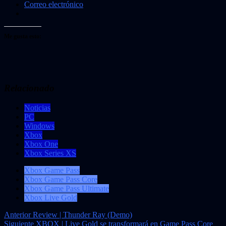
Correo electrónico
Me gusta esto:
Relacionado
Noticias
PC
Windows
Xbox
Xbox One
Xbox Series XS
Xbox Game Pass
Xbox Game Pass Core
Xbox Game Pass Ultimate
Xbox Live Gold
Navegación
Anterior
Review | Thunder Ray (Demo)
Siguiente
XBOX | Live Gold se transformará en Game Pass Core