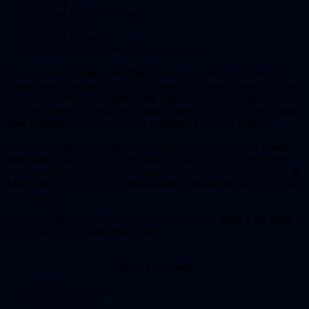
INSIDE
Ori and Will of the Wisps
Psychonauts 2
State of Decay 2
Elder Scrolls Online: Tamriel Unlimited
Al no estar más
Xbox Live Gold
, ahora se tendrá que contratar
Game Pass Core
para acceder al online, los mismo pasará con los
descuentos semanales “
Deals with Gold
”, los cuales seguirán pero
con otro nombre. Al igual que
Gold
,
Core
estará incluido en
Game
Pass Ultimate
junto a los planes
Consola
,
PC
y
EA Play.
Todos los juegos mensuales que se dieron durante años en
Games
with Gold
pasarían a ser propiedad del usuario y ya no requerían
estar suscripto pata su uso. Aclaramos que esto es para los juegos de
Xbox One
, ya que los de
Xbox Classic
y
Xbox 360
siempre fueron
del usuario.
Los días restantes de las suscripciones actuales a
Xbox Live Gold
se convertirán en
Game Pass Core
.
Xbox Live Gold
U$S10 por mes
U$S60 al año