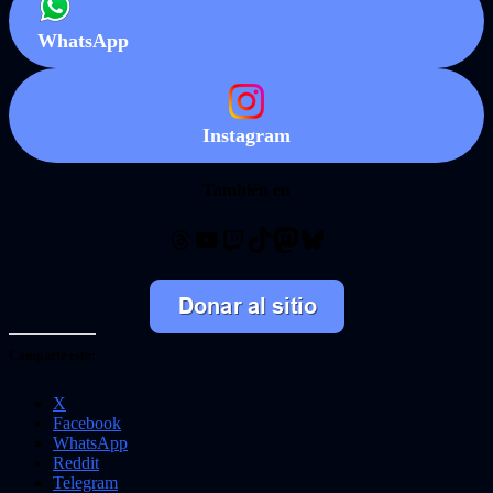
WhatsApp
Instagram
También en
Threads
YouTube
Twitch
TikTok
Mastodon
Bluesky
Comparte esto:
X
Facebook
WhatsApp
Reddit
Telegram