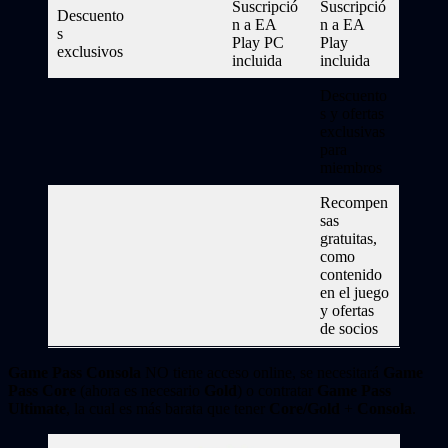
Suscripció
Suscripció
Descuento
n a EA
n a EA
s
Play PC
Play
exclusivos
incluida
incluida
Descuento
s y ofertas
exclusivas
para
miembros
Recompen
sas
gratuitas,
como
contenido
en el juego
y ofertas
de socios
Game Pass Consola
NO tiene acceso online, se necesitará
Game
Pass Core
(ahora es necesario
Gold
) o contratar
Game Pass
Ultimate
, la cual es más barata que tener
Core/Gold
+
Consola
.