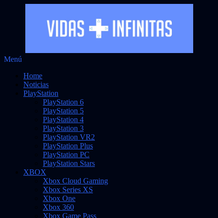
Saltar
Menú
Vidas Infinitas
al
Noticias sobre videojuegos
Home
contenido
Noticias
PlayStation
PlayStation 6
PlayStation 5
PlayStation 4
PlayStation 3
PlayStation VR2
PlayStation Plus
PlayStation PC
PlayStation Stars
XBOX
Xbox Cloud Gaming
Xbox Series XS
Xbox One
Xbox 360
Xbox Game Pass