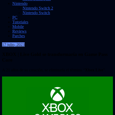
Nintendo
Nintendo Switch 2
Nintendo Switch
PC
Tutoriales
Mobile
Reviews
Parches
17 julio, 2023
VidasInfinitas
XBOX | Live Gold se transformaría en Game Pass
Core
A 21 años de su creación, se eliminaría el término “
Xbox Live
”.