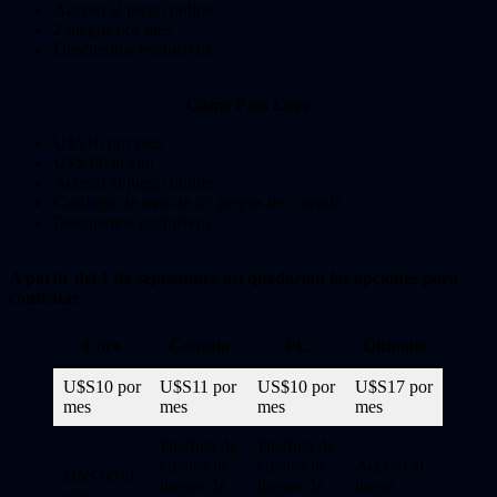
Acceso al juego online
2 juegos por mes
Descuentos exclusivos
Game Pass Core
U$S10 por mes
U$S 60 al año
Acceso al juego online
Catálogo de más de 25 juegos de consola
Descuentos exclusivos
A partir del 1 de septiembre así quedarían las opciones para
contratar
Core
Consola
PC
Ultimate
U$S10 por
U$S11 por
US$10 por
U$S17 por
mes
mes
mes
mes
Disfruta de
Disfruta de
cientos de
cientos de
Acceso al
U$S 60 al
juegos de
juegos de
juego
año