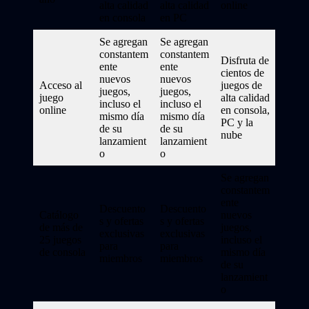
alta calidad
alta calidad
online
en consola
en PC
Se agregan
Se agregan
constantem
constantem
Disfruta de
ente
ente
cientos de
nuevos
nuevos
Acceso al
juegos de
juegos,
juegos,
juego
alta calidad
incluso el
incluso el
online
en consola,
mismo día
mismo día
PC y la
de su
de su
nube
lanzamient
lanzamient
o
o
Se agregan
constantem
ente
Descuento
Descuento
Catálogo
nuevos
s y ofertas
s y ofertas
de más de
juegos,
exclusivas
exclusivas
25 juegos
incluso el
para
para
de consola
mismo día
miembros
miembros
de su
lanzamient
o