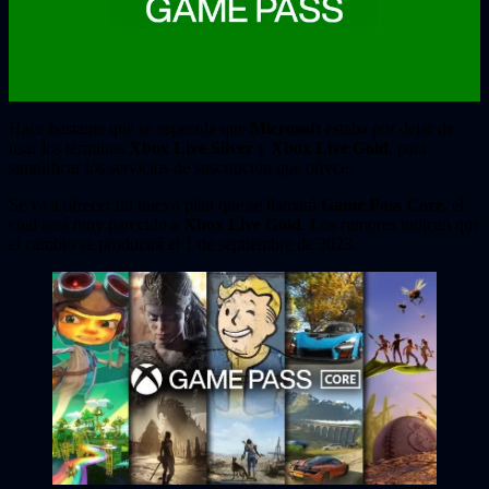
Hace bastante que se especula que
Microsoft
estaba por dejar de
usar los términos
Xbox Live Silver
y
Xbox Live Gold
, para
simplificar los servicios de suscripción que ofrece.
Se va a ofrecer un nuevo plan que se llamará
Game Pass Core
, el
cual será muy parecido a
Xbox Live Gold
. Los rumores indican que
el cambio se producirá el 1 de septiembre de 2023.