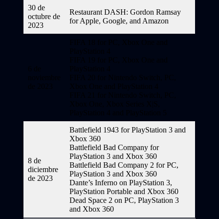
30 de
Restaurant DASH: Gordon Ramsay
octubre de
for Apple, Google, and Amazon
2023
FIFA 18 for PC, Xbox One and
PlayStation 4
FIFA 19 for PC, Xbox One and
6 de
PlayStation 4
noviembre
FIFA 20 for Nintendo Switch, PC,
de 2023
Xbox One and PlayStation 4
FIFA 21 for Nintendo Switch, PC,
Xbox One, Xbox Series X|S,
PlayStation 4 and PlayStation 5
Battlefield 1943 for PlayStation 3 and
Xbox 360
Battlefield Bad Company for
PlayStation 3 and Xbox 360
8 de
Battlefield Bad Company 2 for PC,
diciembre
PlayStation 3 and Xbox 360
de 2023
Dante’s Inferno on PlayStation 3,
PlayStation Portable and Xbox 360
Dead Space 2 on PC, PlayStation 3
and Xbox 360