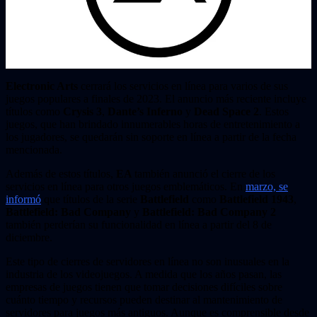
Electronic Arts
cerrará los servicios en línea para varios de sus
juegos populares a finales de 2023. El anuncio más reciente incluye
títulos como
Crysis 3
,
Dante’s Inferno
y
Dead Space 2
. Estos
juegos, que han brindado innumerables horas de entretenimiento a
los jugadores, se quedarán sin soporte en línea a partir de la fecha
mencionada.
Además de estos títulos,
EA
también anunció el cierre de los
servicios en línea para otros juegos emblemáticos. En
marzo, se
informó
que títulos de la serie
Battlefield
como
Battlefield 1943
,
Battlefield: Bad Company
y
Battlefield: Bad Company 2
también perderían su funcionalidad en línea a partir del 8 de
diciembre.
Este tipo de cierres de servidores en línea no son inusuales en la
industria de los videojuegos. A medida que los años pasan, las
empresas de juegos tienen que tomar decisiones difíciles sobre
cuánto tiempo y recursos pueden destinar al mantenimiento de
servidores para juegos más antiguos. Aunque es comprensible desde