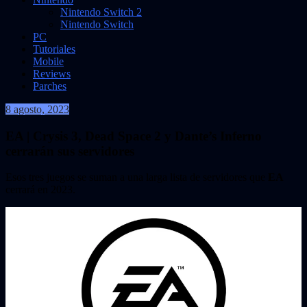
Nintendo Switch 2
Nintendo Switch
PC
Tutoriales
Mobile
Reviews
Parches
8 agosto, 2023
VidasInfinitas
EA | Crysis 3, Dead Space 2 y Dante’s Inferno
cerrarán sus servidores
Esos tres juegos se suman a una larga lista de servidores que
EA
cerrará en 2023.