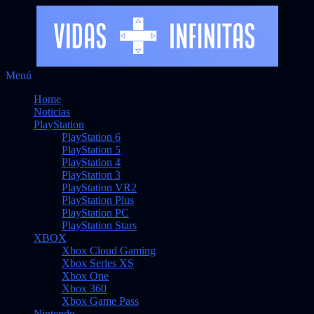
Saltar
Menú
al
Noticias sobre videojuegos
Vidas Infinitas
Home
contenido
Noticias
PlayStation
PlayStation 6
PlayStation 5
PlayStation 4
PlayStation 3
PlayStation VR2
PlayStation Plus
PlayStation PC
PlayStation Stars
XBOX
Xbox Cloud Gaming
Xbox Series XS
Xbox One
Xbox 360
Xbox Game Pass
Nintendo