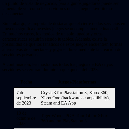
un punto de vista de negocios, para algunos jugadores puede ser
lamentable ver cómo los servidores de sus juegos favoritos se
desconectan.
Sin embargo, es importante destacar que el cierre de los servicios en
línea no significa que estos juegos sean completamente inaccesibles.
En muchos casos, los modos de un solo jugador y otras
características seguirán siendo jugables. Además, existe la
posibilidad de que los fanáticos de estos juegos encuentren formas
alternativas de conectarse y jugar en línea mediante la creación de
servidores privados.
A continuación, les mostramos todos los juegos de
EA
cuyos
servidores se cerrarán durante lo que queda del 2023.
Fecha
Juegos/Plataformas
7 de
Crysis 3 for Playstation 3, Xbox 360,
septiembre
Xbox One (backwards compatibility),
de 2023
Steam and EA App
10 de
Tiger Woods PGA Tour 14 for Xbox
octubre de
360 and on PlayStation 3
2023