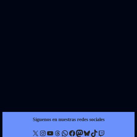
Síguenos en nuestras redes sociales
X
Instagram
YouTube
Threads
WhatsApp
Facebook
Mastodon
Bluesky
TikTok
Twitch