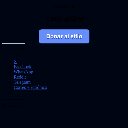
También en
Threads
YouTube
Twitch
TikTok
Mastodon
Bluesky
Comparte esto:
X
Facebook
WhatsApp
Reddit
Telegram
Correo electrónico
Me gusta esto: