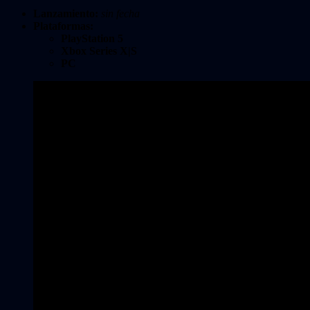
Lanzamiento:
sin fecha
Plataformas:
PlayStation 5
Xbox Series X|S
PC