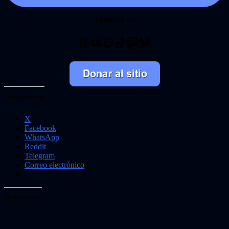
También en
Threads
YouTube
Twitch
TikTok
Mastodon
Bluesky
Comparte esto:
X
Facebook
WhatsApp
Reddit
Telegram
Correo electrónico
Me gusta esto: