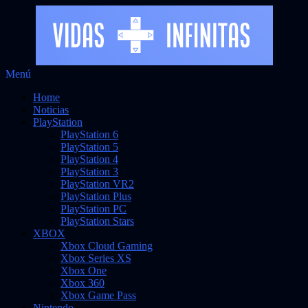
Saltar
Menú
Vidas Infinitas
al
Noticias sobre videojuegos
Home
contenido
Noticias
PlayStation
PlayStation 6
PlayStation 5
PlayStation 4
PlayStation 3
PlayStation VR2
PlayStation Plus
PlayStation PC
PlayStation Stars
XBOX
Xbox Cloud Gaming
Xbox Series XS
Xbox One
Xbox 360
Xbox Game Pass
Nintendo