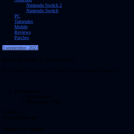
Nintendo Switch 2
Nintendo Switch
PC
Tutoriales
Mobile
Reviews
Parches
3 septiembre, 2023
VidasInfinitas
Gran Turismo 7 | Parche 1.37
Se ha lanzado una nueva actualización para
Gran Turismo 7
.
Plataformas
:
PlayStation 5
PlayStation VR2
Versión 1.37
Notas del parche
Mejoras y ajustes