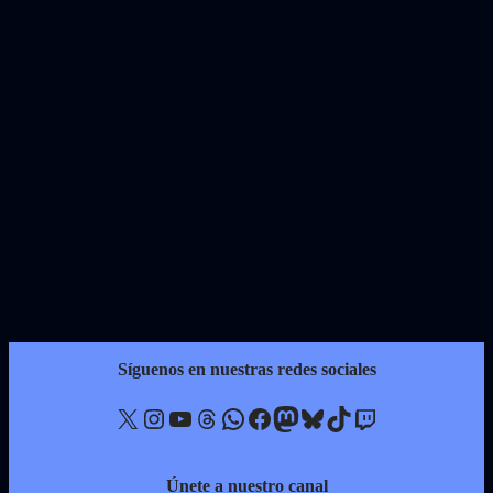
Síguenos en nuestras redes sociales
X
Instagram
YouTube
Threads
WhatsApp
Facebook
Mastodon
Bluesky
TikTok
Twitch
Únete a nuestro canal