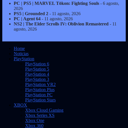
PC | PS5 | MARVEL Tōkon: Fighting Souls
- 6 agosto,
2026
PS5 | Grounded 2
- 11 agosto, 2026
PC | Agent 64
- 11 agosto, 2026
NS2 | The Elder Scrolls IV: Oblivion Remastered
- 11
agosto, 2026
Home
Noticias
PlayStation
PlayStation 6
PlayStation 5
PlayStation 4
PlayStation 3
PlayStation VR2
PlayStation Plus
PlayStation PC
PlayStation Stars
XBOX
Xbox Cloud Gaming
Xbox Series XS
Xbox One
Xbox 360