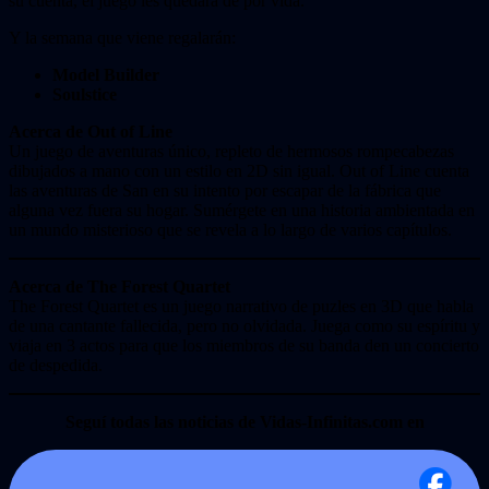
su cuenta, el juego les quedará de por vida.
Y la semana que viene regalarán:
Model Builder
Soulstice
Acerca de
Out of Line
Un juego de aventuras único, repleto de hermosos rompecabezas
dibujados a mano con un estilo en 2D sin igual. Out of Line cuenta
las aventuras de San en su intento por escapar de la fábrica que
alguna vez fuera su hogar. Sumérgete en una historia ambientada en
un mundo misterioso que se revela a lo largo de varios capítulos.
Acerca de
The Forest Quartet
The Forest Quartet es un juego narrativo de puzles en 3D que habla
de una cantante fallecida, pero no olvidada. Juega como su espíritu y
viaja en 3 actos para que los miembros de su banda den un concierto
de despedida.
Seguí todas las noticias de Vidas-Infinitas.com en