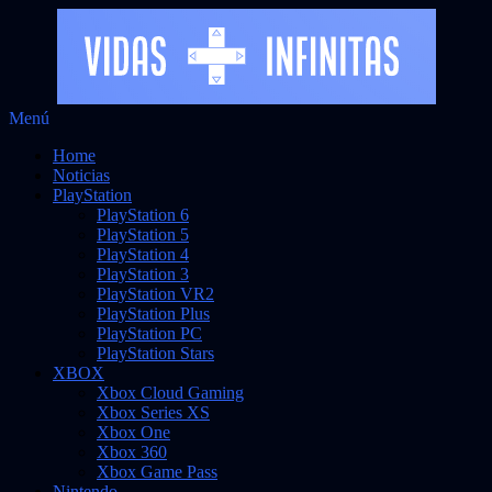
Saltar
Menú
al
Noticias sobre videojuegos
Vidas Infinitas
Home
contenido
Noticias
PlayStation
PlayStation 6
PlayStation 5
PlayStation 4
PlayStation 3
PlayStation VR2
PlayStation Plus
PlayStation PC
PlayStation Stars
XBOX
Xbox Cloud Gaming
Xbox Series XS
Xbox One
Xbox 360
Xbox Game Pass
Nintendo