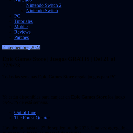
Nintendo Switch 2
Nintendo Switch
PC
Tutoriales
Mobile
Reviews
Parches
21 septiembre, 2023
VidasInfinitas
Epic Games Store | Juegos GRATIS | Del 21 al
27/9/23
Todas las semanas
Epic Games Store
regala juegos para
PC
.
Ya están disponibles para canjear en
Epic Games Store
los juego
GRATIS
de está semana
.
Out of Line
The Forest Quartet
Hay tiempo hasta el 27 de septiembre de 2023. Una vez agregado a