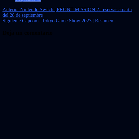
Navegación
Anterior
Nintendo Switch | FRONT MISSION 2: reservas a partir
del 28 de septiembre
de
Siguiente
Capcom | Tokyo Game Show 2023 | Resumen
entradas
Deja un comentario