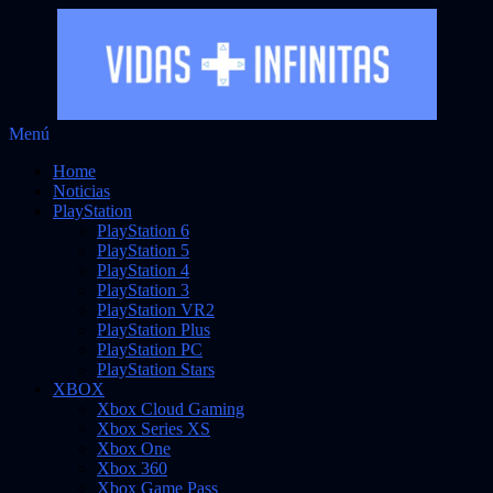
Saltar
Menú
Vidas Infinitas
al
Noticias sobre videojuegos
Home
contenido
Noticias
PlayStation
PlayStation 6
PlayStation 5
PlayStation 4
PlayStation 3
PlayStation VR2
PlayStation Plus
PlayStation PC
PlayStation Stars
XBOX
Xbox Cloud Gaming
Xbox Series XS
Xbox One
Xbox 360
Xbox Game Pass