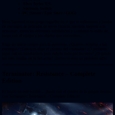
Xbox Series X|S
Nintendo Switch
PC (Steam / Epic Store / GOG)
Hero Survival es un juego roguelite en el que te enfrentarás a hordas
de enemigos de películas de terror clásicas mientras mejoras a tu
personaje, aprendes diferentes habilidades y combinas tu estilo de
juego con el equipo y los objetos que encuentres.
Elige un único camino para tu personaje. ¿Quieres congelar a tus
enemigos? ¡Entonces elige el camino del criomante! ¿O prefieres
jugar con un bombardero para volarlo todo por los aires? ¿O quizás
tan solo confías en tu fiel arma? ¡Entonces eres un pistolero nato!
Terminator: Resistance – Complete
Edition
El futuro no está escrito… ¡hazte con el control de tu propio destino
con Terminator: Resistance – Complete Edition!