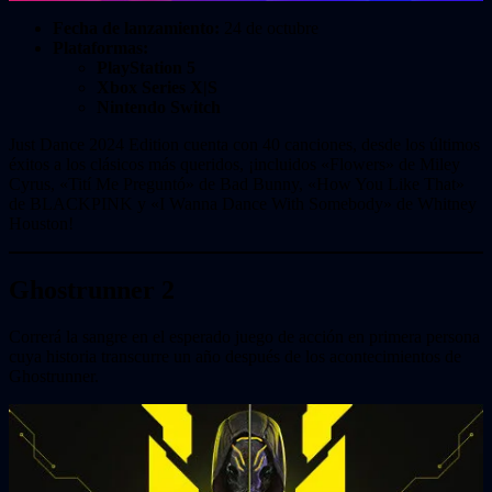
Fecha de lanzamiento:
24 de octubre
Plataformas:
PlayStation 5
Xbox Series X|S
Nintendo Switch
Just Dance 2024 Edition cuenta con 40 canciones, desde los últimos
éxitos a los clásicos más queridos, ¡incluidos «Flowers» de Miley
Cyrus, «Tití Me Preguntó» de Bad Bunny, «How You Like That»
de BLACKPINK y «I Wanna Dance With Somebody» de Whitney
Houston!
Ghostrunner 2
Correrá la sangre en el esperado juego de acción en primera persona
cuya historia transcurre un año después de los acontecimientos de
Ghostrunner.