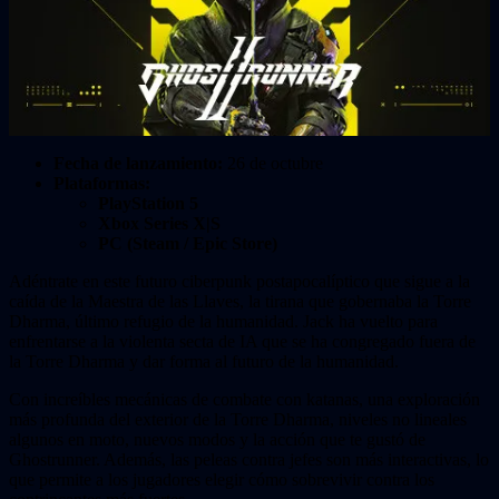
Fecha de lanzamiento:
26 de octubre
Plataformas:
PlayStation 5
Xbox Series X|S
PC (Steam / Epic Store)
Adéntrate en este futuro ciberpunk postapocalíptico que sigue a la
caída de la Maestra de las Llaves, la tirana que gobernaba la Torre
Dharma, último refugio de la humanidad. Jack ha vuelto para
enfrentarse a la violenta secta de IA que se ha congregado fuera de
la Torre Dharma y dar forma al futuro de la humanidad.
Con increíbles mecánicas de combate con katanas, una exploración
más profunda del exterior de la Torre Dharma, niveles no lineales
algunos en moto, nuevos modos y la acción que te gustó de
Ghostrunner. Además, las peleas contra jefes son más interactivas, lo
que permite a los jugadores elegir cómo sobrevivir contra los