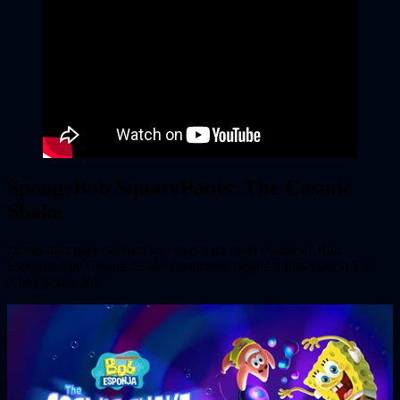
SpongeBob SquarePants: The Cosmic
Shake
¿Estás listo para cambiar las cosas a un nivel cósmico? Bob
Esponja: The Cosmic Shake finalmente llegará a PlayStation 5 y
Xbox Series X|S