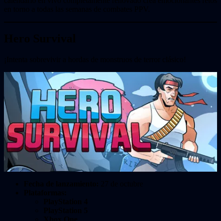
calendario en vivo completamente renovado crea emocionantes retos
en torno a todas las semanas de combates PPV.
Hero Survival
¡Intenta sobrevivir a hordas de monstruos de terror clásico!
Fecha de lanzamiento:
27 de octubre
Plataformas:
PlayStation 4
PlayStation 5
Xbox One