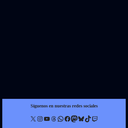
Síguenos en nuestras redes sociales
X
Instagram
YouTube
Threads
WhatsApp
Facebook
Mastodon
Bluesky
TikTok
Twitch