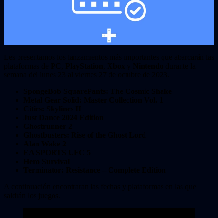
Les presentamos los lanzamientos más importantes que abarcarán las
plataformas de
PC
,
PlayStation
,
Xbox
y
Nintendo
durante la
semana del lunes 23 al viernes 27 de octubre de 2023.
SpongeBob SquarePants: The Cosmic Shake
Metal Gear Solid: Master Collection Vol. 1
Cities: Skylines II
Just Dance 2024 Edition
Ghostrunner 2
Ghostbusters: Rise of the Ghost Lord
Alan Wake 2
EA SPORTS UFC 5
Hero Survival
Terminator: Resistance – Complete Edition
A continuación encontraran las fechas y plataformas en las que
saldrán los juegos.