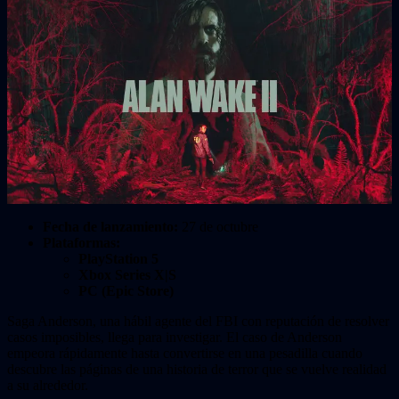
Fecha de lanzamiento:
27 de octubre
Plataformas:
PlayStation 5
Xbox Series X|S
PC (Epic Store)
Saga Anderson, una hábil agente del FBI con reputación de resolver
casos imposibles, llega para investigar. El caso de Anderson
empeora rápidamente hasta convertirse en una pesadilla cuando
descubre las páginas de una historia de terror que se vuelve realidad
a su alrededor.