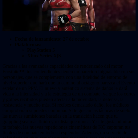
Fecha de lanzamiento:
27 de octubre
Plataformas:
PlayStation 5
Xbox Series X|S
Gracias a las avanzadas capacidades de renderizado del motor
Frostbite™, tus contendientes tienen un parecido inigualable con sus
personajes, que se complementa con una fidelidad de entorno de
nivel superior que hará que tu camino al octágono parezca el Evento
estelar de un PPV. El nuevo y auténtico sistema de daños le dará
vida a la intensidad y a la estrategia de un combate, ya que los cortes
y golpes recibidos pueden afectar a la movilidad, la defensa, la
resistencia y mucho más. Si recibes demasiado daño, los médicos
comprobarán si puedes continuar. Si te gustan las tácticas de suelo,
las nuevas sumisiones basadas en la transición hacen que tu
grappling sea más fluido y realista que nunca. Y si te gusta admirar
tu trabajo, las nuevas repeticiones cinemáticas de KO capturan tus
finales de combate en todo su esplendor. Además, un servicio de