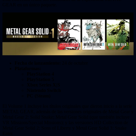
GEAR en un único paquete.
Fecha de lanzamiento:
24 de octubre
Plataformas:
PlayStation 4
PlayStation 5
Xbox Series X|S
Nintendo Switch
PC (Steam)
El Volume 1 incluye los títulos originales que dieron inicio a la serie
METAL GEAR, además de las versiones originales de Metal Gear y
Metal Gear 2: Solid Snake; Metal Gear Solid (que también incluye
VR Missions/Special Missions); y las versiones HD Collection de
Metal Gear Solid 2: Sons of Liberty y Metal Gear Solid 3: Snake
Eater.