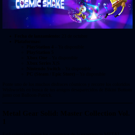
Fecha de lanzamiento:
23 de octubre
Plataformas:
PlayStation 4
– Ya disponible
PlayStation 5
Xbox One
– Ya disponible
Xbox Series X|S
Nintendo Switch
– Ya disponible
PC (Steam / Epic Store)
– Ya disponible
Ponte uno de los muchos disfraces cósmicos y recorre los coloridos
Wishworlds en busca de tus amigos desaparecidos de Bikini Bottom
junto con Balloon-Patrick.
Metal Gear Solid: Master Collection Vol.
1
Está colección reúne los comienzos de la experiencia METAL