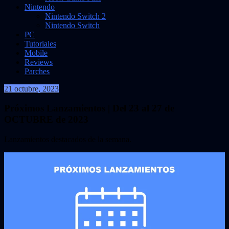
Nintendo
Nintendo Switch 2
Nintendo Switch
PC
Tutoriales
Mobile
Reviews
Parches
21 octubre, 2023
VidasInfinitas
Próximos Lanzamientos | Del 23 al 27 de
OCTUBRE de 2023
Lanzamientos destacados de la semana.