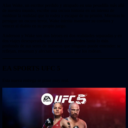
Alan Wake, un escritor perdido y atrapado en una pesadilla más allá
de nuestro mundo, escribe una oscura historia en un intento de
moldear la realidad que lo rodea y escapar de su prisión. Mientras lo
persigue un oscuro terror, Wake intenta mantener su cordura y
vencer al diablo en su propio juego.
Anderson y Wake son dos héroes en dos realidades separadas y en
dos viajes desesperados, que están conectados hasta lo más
profundo de sus seres de maneras que ninguno puede entender: se
reflejan, resuenan y afectan los mundos que los rodean.
EA SPORTS UFC 5
Esta nueva entrega se pone muy real.