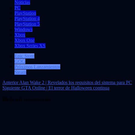
Noticias
PC
PlayStation
PlayStation 4
PlayStation 5
Windows
Xbox
Xbox One
Xbox Series XS
Epic Store
GOG
Próximos Lanzamientos
Steam
Navegación
Anterior
Alan Wake 2 | Revelados los requisitos del sistema para PC
Siguiente
GTA Online | El terror de Halloween continua
de
entradas
Deja un comentario