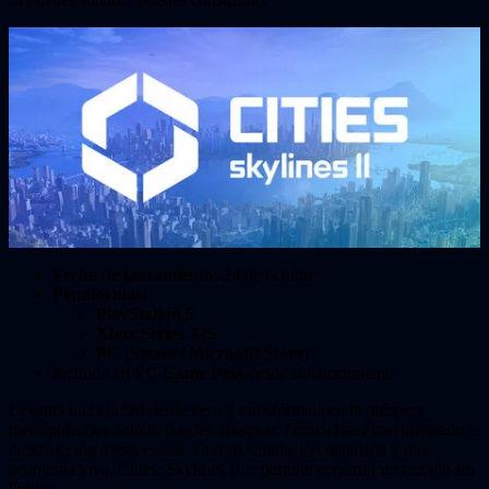
Fecha de lanzamiento:
24 de octubre
Plataformas:
PlayStation 5
Xbox Series X|S
PC (Steam / Microsoft Store)
Incluido en
PC Game Pass
desde su lanzamiento
Levanta una ciudad desde cero y transfórmala en la próspera
metrópolis que solo tú puedes imaginar. Nunca has experimentado la
construcción a esta escala. Con su simulación detallada y una
economía viva, Cities: Skylines II te permite construir un mundo sin
límites.