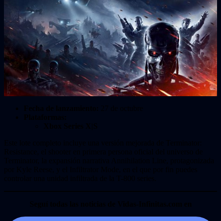
Fecha de lanzamiento:
27 de octubre
Plataformas:
Xbox Series X|S
Este lote completo incluye una versión mejorada de Terminator:
Resistance, el shooter en primera persona oficial del universo de
Terminator, la expansión narrativa Annihilation Line, protagonizada
por Kyle Reese, y el Infiltrator Mode, en el que por fin puedes
controlar una unidad infiltrada de la T-800 series.
Seguí todas las noticias de Vidas-Infinitas.com en