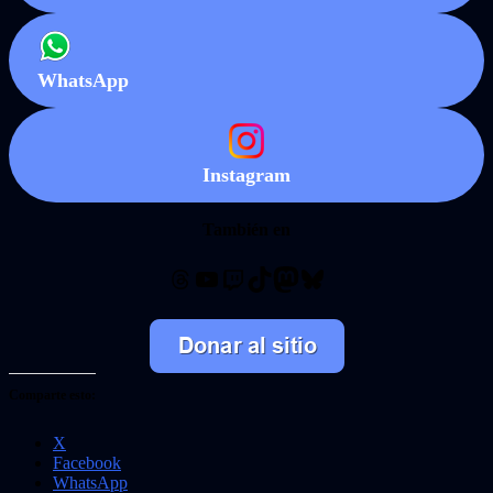
WhatsApp
Instagram
También en
Threads
YouTube
Twitch
TikTok
Mastodon
Bluesky
Comparte esto:
X
Facebook
WhatsApp