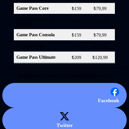
Game Pass Core
₺159
₺79,99
Game Pass Core (3
₺399
₺199,99
meses)
Game Pass Consola
₺159
₺79,99
PC Game Pass
₺159
₺79,99
Game Pass Ultimate
₺209
₺120,99
Seguí todas las noticias de Vidas-Infinitas.com en
Facebook
Twitter