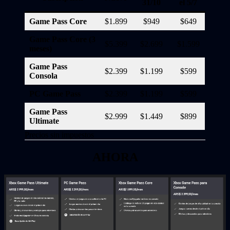
31/10
el 5/7
Game Pass Core
$1.899
$949
$649
Game Pass Core (3
$5.399
$2.699
$1.599
meses)
Game Pass
$2.399
$1.199
$599
Consola
PC Game Pass
$2.399
$1.199
$599
Game Pass
$2.999
$1.449
$899
Ultimate
Precios sin impuestos
AHORA