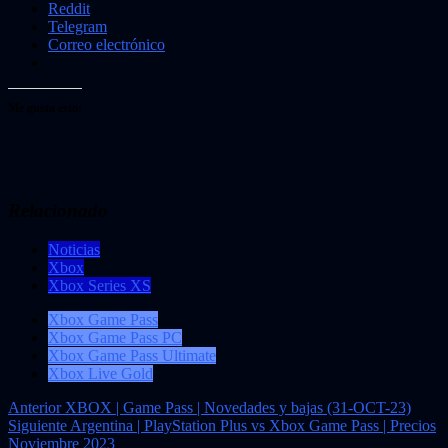
Reddit
Telegram
Correo electrónico
Me gusta esto:
Relacionado
Noticias
Xbox
Xbox Series XS
Xbox Game Pass
Xbox Game Pass PC
Xbox Game Pass Ultimate
Xbox Live Gold
Navegación
Anterior
XBOX | Game Pass | Novedades y bajas (31-OCT-23)
Siguiente
Argentina | PlayStation Plus vs Xbox Game Pass | Precios
de
Noviembre 2023