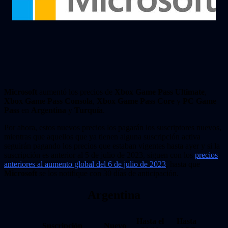
Microsoft
aumentó los precios de
Xbox Game Pass Ultimate
,
Xbox Game Pass Consola
,
Xbox Game Pass Core
y
PC Game
Pass
en
Argentina
y
Turquía
.
Por ahora, estos nuevos precios los pagarán los suscriptores nuevos,
mientras que aquellos que ya tienen alguna suscripción activa
seguirán pagando los precios que estaban vigentes hasta ayer y si la
suscripción es anterior al 5 de julio de 2023, siguen con los
precios
anteriores al aumento global del 6 de julio de 2023
, hasta que
Microsoft
se los notifique con 30 días de anticipación.
Argentina
Hasta el
Hasta
Suscripción
Nuevo