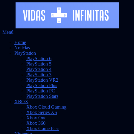
Saltar
Menú
Vidas Infinitas
al
Noticias sobre videojuegos
Home
contenido
Noticias
PlayStation
PlayStation 6
PlayStation 5
PlayStation 4
PlayStation 3
PlayStation VR2
PlayStation Plus
PlayStation PC
PlayStation Stars
XBOX
Xbox Cloud Gaming
Xbox Series XS
Xbox One
Xbox 360
Xbox Game Pass
Nintendo