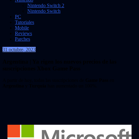
Nintendo Switch 2
Nintendo Switch
PC
Tutoriales
Mobile
Reviews
Parches
31 octubre, 2023
VidasInfinitas
Argentina | Ya rigen los nuevos precios de las
suscripciones Xbox Game Pass
A partir de hoy, todas las suscripciones de
Game Pass
en
Argentina
y
Turquía
han aumentado un 100%.