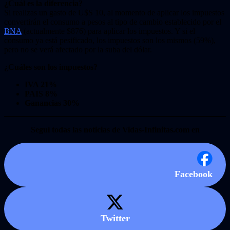
¿Cuál es la diferencia?
Si realizas un gasto de U$S 10, al momento de aplicar los impuestos
convertirán el consumo a pesos al tipo de cambio establecido por el
BNA
(actualmente $876) para aplicar los impuestos. Y si el
consumo ya está pesificado, los impuestos son los mismos (59%),
pero no se verá afectado por la suba del dólar.
¿Cuáles son los impuestos?
IVA 21%
PAIS 8%
Ganancias 30%
Seguí todas las noticias de Vidas-Infinitas.com en
Facebook
Twitter