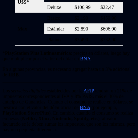
U$S*
Deluxe
$106,99
$22,47
$8,56
Basico
$2.190
$459,90
$175,
Max
Estándar
$2.890
$606,90
$231,
Platino
$3.490
$732,90
$279,
*
PlayStation Plus Latinoamérica
: precios en dólares, luego hay
que multiplicar por el valor del dólar en
BNA
.
En algunas provincias, es necesario agregar hasta un 3% adicional
de
IIBB
.
Los
servicios digitales
establecidos por la
AFIP
tendrán un 21% de
impuestos correspondientes al IVA y 8% PAIS, más el 30% de
anticipo de Ganancias. Cuando el consumo se realice en dólares, se
pesifica con el valor del dólar oficial de
BNA
(por ejemplo,
PlayStation Store/Plus)
. En cambio, cuando el consumo se realiza
en pesos (
Netflix, Xbox, Nintendo, Spotify, etc
.), al valor
facturado se le deben sumar los impuestos, que son los mismos, pero
hay una pequeña diferencia.