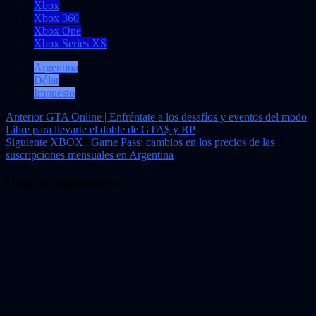
Xbox
Xbox 360
Xbox One
Xbox Series XS
Argentina
Dólar
Impuesto
Navegación
Anterior
GTA Online | Enfréntate a los desafíos y eventos del modo
Libre para llevarte el doble de GTA$ y RP
de
Siguiente
XBOX | Game Pass: cambios en los precios de las
entradas
suscripciones mensuales en Argentina
Deja un comentario