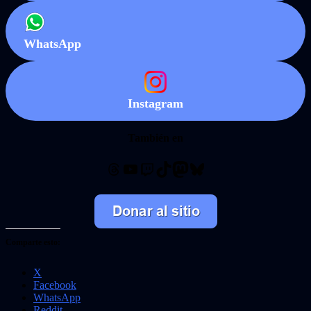
WhatsApp
Instagram
También en
Threads
YouTube
Twitch
TikTok
Mastodon
Bluesky
Comparte esto:
X
Facebook
WhatsApp
Reddit