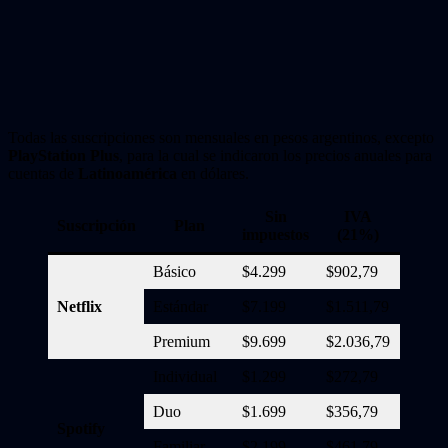
Todas las suscripciones son mensuales en pesos argentinos, excepto
PlayStation Plus
, para la cual se indicaron los precios anuales para
cuentas de
Latinoamérica
en dólares.
Sin
IVA
PAI
Suscripción
Plan
impuestos
(21%)
(8%
Básico
$4.299
$902,79
$343,
Netflix
Estándar
$7.199
$1.511,79
$575,
Premium
$9.699
$2.036,79
$775,
Individual
$1.299
$272,79
$103,
Duo
$1.699
$356,79
$135,
Spotify
Familiar
$2.199
$461,79
$175,