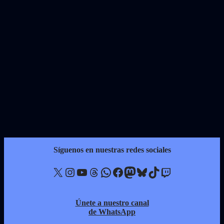
Síguenos en nuestras redes sociales
X
Instagram
YouTube
Threads
WhatsApp
Facebook
Mastodon
Bluesky
TikTok
Twitch
Únete a nuestro canal
de WhatsApp