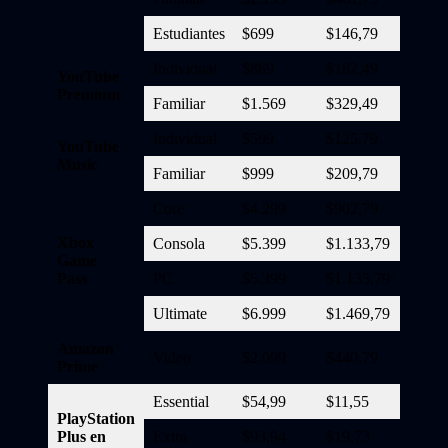
Estudiantes
$699
$146,79
$55,9
Individual
$869
$182,49
$69,5
YouTube
Premium
Familiar
$1.569
$329,49
$125,
Individual
$599
$125,79
$47,9
YouTube
Music
Familiar
$999
$209,79
$79,9
Core
$4.299
$902,79
$343,
Xbox
Consola
$5.399
$1.133,79
$431,
Game
Pass
PC
$5.399
$1.133,79
$431,
Ultimate
$6.999
$1.469,79
$559,
Amazon
Video
$2.099
$440,79
$167,
Prime
Essential
$54,99
$11,55
$4,40
PlayStation
Plus en
Extra
$93,94
$19,73
$7,52