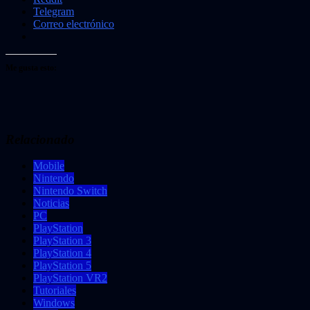
Telegram
Correo electrónico
Me gusta esto:
Relacionado
Mobile
Nintendo
Nintendo Switch
Noticias
PC
PlayStation
PlayStation 3
PlayStation 4
PlayStation 5
PlayStation VR2
Tutoriales
Windows