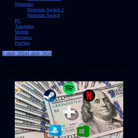
Nintendo
Nintendo Switch 2
Nintendo Switch
PC
Tutoriales
Mobile
Reviews
Parches
1 abril, 2024
1 abril, 2024
VidasInfinitas
Argentina | Precios con impuestos de Netflix, Game
Pass, YouTube y más | Abril 2024