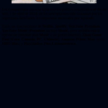
Les compartimos una una tabla con los precios actualizados al día de
hoy, 1 de abril de 2024, de las suscripciones más utilizadas por los
argentinos, detallando los impuestos nacionales por separado.
Están las suscripciones de
Netflix
,
Spotify
,
YouTube Premium
,
YouTube Music
(
Premium
incluye
Music
, pero también esta la
opción de contratar solo
Music
a un precio inferior),
Xbox Game
Pass
(
Core
,
Consola
,
PC
,
Ultimate
),
Amazon Prime
,
Max
(antes
HBO Max
) y
PlayStation Plus Latinoamérica
.