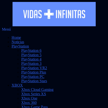
Saltar
Menú
Vidas Infinitas
al
Noticias sobre videojuegos
Home
contenido
Noticias
PlayStation
PlayStation 6
PlayStation 5
PlayStation 4
PlayStation 3
PlayStation VR2
PlayStation Plus
PlayStation PC
PlayStation Stars
XBOX
Xbox Cloud Gaming
Xbox Series XS
Xbox One
Xbox 360
Xbox Game Pass