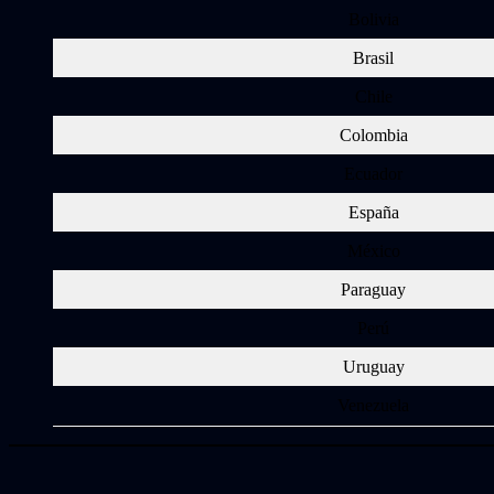
Bolivia
Brasil
Chile
Colombia
Ecuador
España
México
Paraguay
Perú
Uruguay
Venezuela