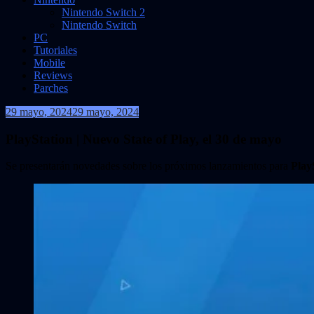
Nintendo Switch 2
Nintendo Switch
PC
Tutoriales
Mobile
Reviews
Parches
29 mayo, 2024
29 mayo, 2024
VidasInfinitas
PlayStation | Nuevo State of Play, el 30 de mayo
Se presentarán novedades sobre los próximos lanzamientos para
Play