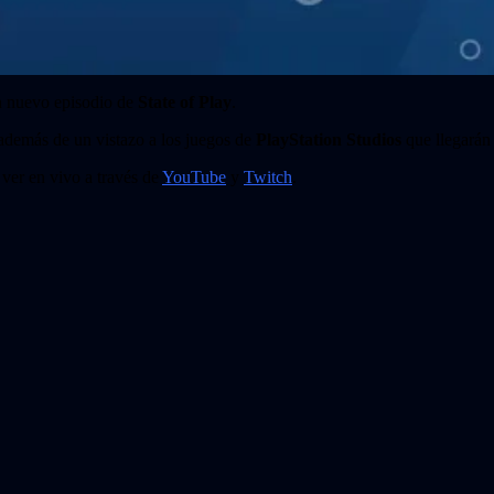
un nuevo episodio de
State of Play
.
 además de un vistazo a los juegos de
PlayStation Studios
que llegarán 
 ver en vivo a través de
YouTube
y
Twitch
.