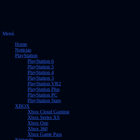
Saltar
Menú
Vidas Infinitas
al
Noticias sobre videojuegos
Home
contenido
Noticias
PlayStation
PlayStation 6
PlayStation 5
PlayStation 4
PlayStation 3
PlayStation VR2
PlayStation Plus
PlayStation PC
PlayStation Stars
XBOX
Xbox Cloud Gaming
Xbox Series XS
Xbox One
Xbox 360
Xbox Game Pass
Nintendo