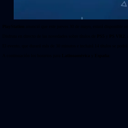
PlayStation
anunció que este jueves 30 de mayo, estará disponible 
Disfruta en directo de las novedades sobre títulos de
PS5
y
PS VR2
,
El evento, que durará más de 30 minutos e incluirá 14 títulos se podrá
A continuación los horarios para
Latinoamérica
y
España
: