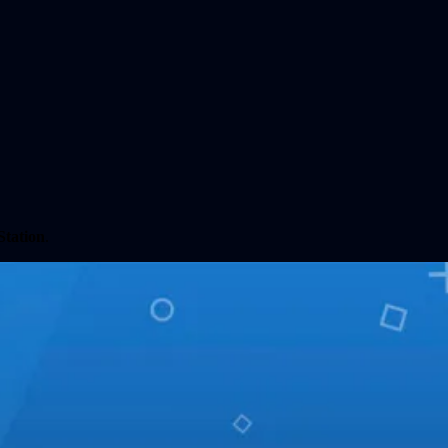
Station
.