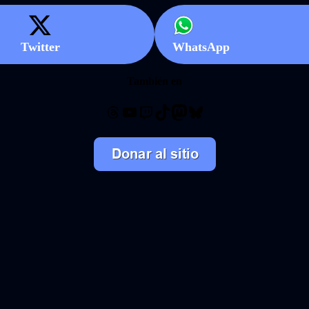
Twitter
WhatsApp
También en
Threads
YouTube
Twitch
TikTok
Mastodon
Bluesky