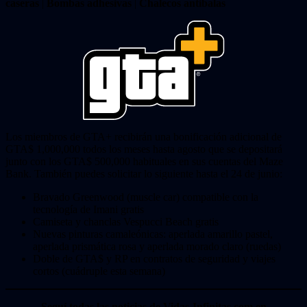
caseras
|
Bombas adhesivas
|
Chalecos antibalas
Los miembros de GTA+ recibirán una bonificación adicional de
GTA$ 1,000,000 todos los meses hasta agosto que se depositará
junto con los GTA$ 500,000 habituales en sus cuentas del Maze
Bank. También puedes solicitar lo siguiente hasta el 24 de junio:
Bravado Greenwood (muscle car) compatible con la
tecnología de Imani gratis
Camiseta y chanclas Vespucci Beach gratis
Nuevas pinturas camaleónicas: aperlada amarillo pastel,
aperlada prismática rosa y aperlada morado claro (ruedas)
Doble de GTA$ y RP en contratos de seguridad y viajes
cortos (cuádruple esta semana)
Seguí todas las noticias de Vidas-Infinitas.com en