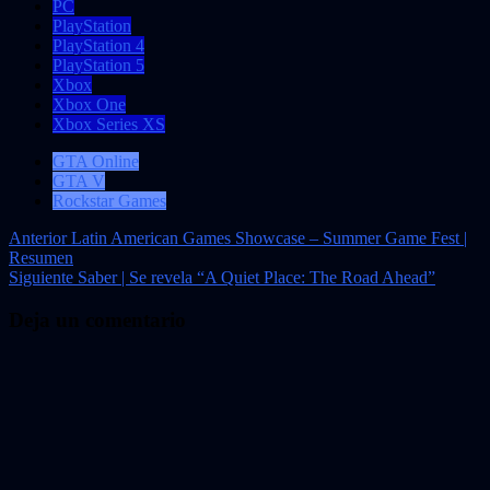
PC
PlayStation
PlayStation 4
PlayStation 5
Xbox
Xbox One
Xbox Series XS
GTA Online
GTA V
Rockstar Games
Navegación
Anterior
Latin American Games Showcase – Summer Game Fest |
Resumen
de
Siguiente
Saber | Se revela “A Quiet Place: The Road Ahead”
entradas
Deja un comentario