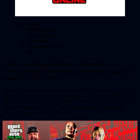
Plataformas
:
PlayStation 4
PlayStation 5
Xbox One
Xbox Series X|S
PC
Acaba con la fuga de datos y emprende una
aventura sideral con los viajes cortos para ganar el
doble de GTA$ y RP
Ayuda a Franklin a resolver el caso del celular robado de Dr. Dre y
acaba con el culpable en
fuga de datos
para llevarte el
doble de
GTA$ y RP
. Además, lleva al ladrón del celular ante su dueño en la
final de “El contrato de Dre” para recibir una bonificación del
desafío semanal de GTA$ 100,000.