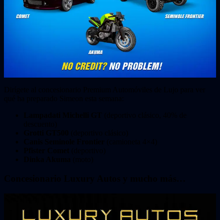
Dirígete al concesionario Premium Automóviles de Lujo para ver
qué ha preparado Simeon esta semana:
Lampadati Michelli GT
(deportivo clásico, 40% de
descuento)
Grotti GT500
(deportivo clásico)
Canis Seminole Frontier
(camioneta 4×4)
Pfister Comet
(deportivo)
Dinka Akuma
(moto)
Concesionario Luxury Autos y mucho más…