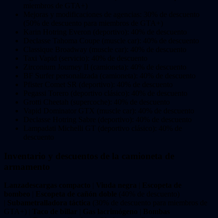
miembros de GTA+)
Mejoras y modificaciones de agencias: 30% de descuento
(50% de descuento para miembros de GTA+)
Karin Hotring Everon (deportivo): 40% de descuento
Declasse Tahoma Coupe (muscle car): 40% de descuento
Classique Broadway (muscle car): 40% de descuento
Taxi Vapid (servicio): 40% de descuento
Zirconium Journey II (camioneta): 40% de descuento
BF Surfer personalizada (camioneta): 40% de descuento
Pfister Comet SR (deportivo): 40% de descuento
Pegassi Torero (deportivo clásico): 40% de descuento
Grotti Cheetah (supercoche): 40% de descuento
Vapid Dominator GTX (muscle car): 40% de descuento
Declasse Hotring Sabre (deportivo): 40% de descuento
Lampadati Michelli GT (deportivo clásico): 40% de
descuento
Inventario y descuentos de la camioneta de
armamento
Lanzadescargas compacto
|
Viuda negra
|
Escopeta de
bombeo
|
Escopeta de cañón doble
(40% de descuento)
|
Subametralladora táctica
(30% de descuento para miembros de
GTA+) |
Taco de billar
|
Gas lacrimógeno
|
Bombas