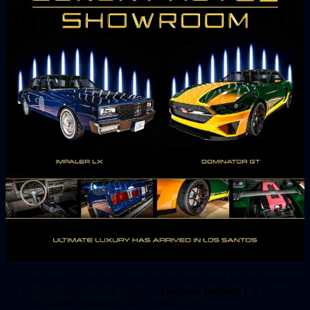
Echa un vistazo a un par de muscle cars mejorados tras el escaparate
del concesionario Luxury Autos: el
Declasse Impaler LX
(muscle
car) y el
Vapid Dominator GT
(muscle car).