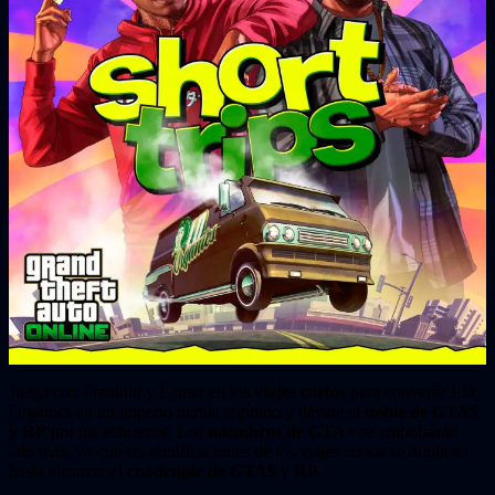
Juega con Franklin y Lamar en los
viajes cortos
para convertir LD
Organics en un imperio herbal legítimo y llévate el
doble de GTA$
y RP
por tus esfuerzos. Los
miembros de GTA+
se embolsarán
aún más, ya que las bonificaciones de los viajes cortos se duplican
hasta alcanzar el
cuádruple de GTA$ y RP
.