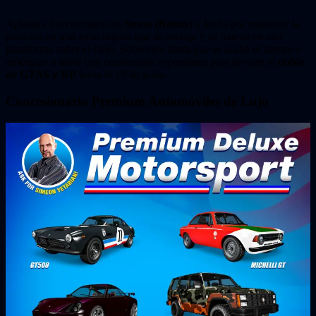
Aplasta a los enemigos en
Sumo (Remix)
y lucha por mantener la
posición en una zona segura que se encoge y se mueve en una
plataforma sobre el cielo. Sobrevive hasta que se acabe el tiempo o
arriésgate a sufrir una combustión espontánea para llevarte el
doble
de GTA$ y RP
hasta el 19 de junio.
Concesionario Premium Automóviles de Lujo