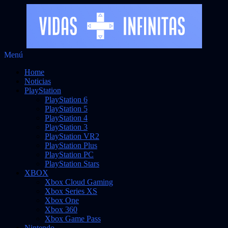
Saltar
Menú
Vidas Infinitas
al
Noticias sobre videojuegos
Home
contenido
Noticias
PlayStation
PlayStation 6
PlayStation 5
PlayStation 4
PlayStation 3
PlayStation VR2
PlayStation Plus
PlayStation PC
PlayStation Stars
XBOX
Xbox Cloud Gaming
Xbox Series XS
Xbox One
Xbox 360
Xbox Game Pass
Nintendo