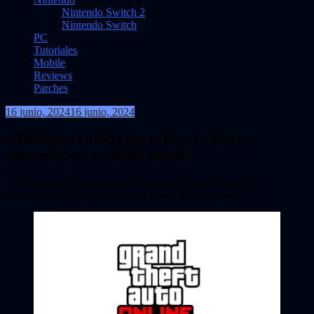
Nintendo Switch 2
Nintendo Switch
PC
Tutoriales
Mobile
Reviews
Parches
16 junio, 2024
16 junio, 2024
VidasInfinitas
GTA Online | Acaba con la fuga de datos y
emprende una aventura sideral
Además, lucha para abrirte paso hasta la zona segura con
recompensas dobles en Sumo (Remix) y mucho más.