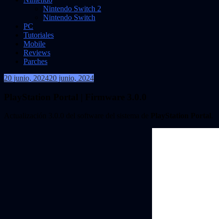
Nintendo Switch 2
Nintendo Switch
PC
Tutoriales
Mobile
Reviews
Parches
20 junio, 2024
20 junio, 2024
VidasInfinitas
PlayStation Portal | Firmware 3.0.0
Actualización 3.0.0 del software del sistema de
PlayStation Portal
.