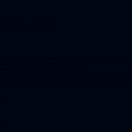
 izquierda para ver el menú rápido.
d pública disponible en lugares como hoteles, cafeterías y aeropuertos,
ción) mediante tu teléfono celular o computadora.
letado la configuración inicial de tu PS Portal.
nes, es posible que PS Portal no admita conexiones a determinadas rede
stancia, verás una respuesta visual.
taje en la barra de estado en la parte superior derecha de la pantalla. A
ma.
llas.
ma.