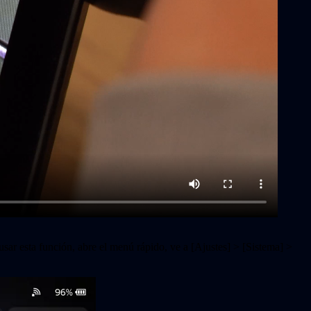
 usar esta función, abre el menú rápido, ve a [Ajustes] > [Sistema] >