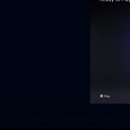
Para obtener la mejor experiencia de
PlayStation
, asegúrate de que e
Cuando realices la configuración inicial en
PS Portal
, es posible que
Portal
y no indica un mal funcionamiento del dispositivo. (Una vez qu