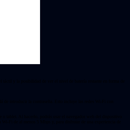
táctil y la posibilidad de ver el nivel de batería restante en forma de
á de introducir la contraseña. Esto incluye las redes Wi-Fi con
o tablet. Al hacerlo, podrás usar el navegador web del dispositivo
 Wi-Fi de al menos 5 Mbps y, para disfrutar de una experiencia de