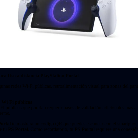
para Uso a distancia PlayStation Portal
unas redes Wi-Fi públicas, retroalimentación visual para zonas del panel 
s Wi-Fi públicas
i públicas que podrían requerir pasos de validación adicionales más all
ertos.
ortal
te mostrará un código QR que puedes escanear con el smartphone 
de tu
PS Portal
. Como recordatorio, tu
PS Portal
requiere una conexión