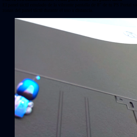
El panel táctil emulado de la vibrante pantalla de 8″ de tu PS Portal va
zonas del panel táctil durante el uso a distancia.