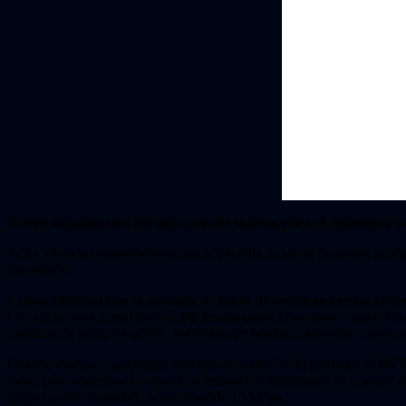
Nueva actualización del software del sistema para el dispositivo 
Se ha añadido compatibilidad con la pantalla de inicio de sesión en alg
porcentaje.
Compatibilidad con la pantalla de inicio de sesión en ciertas rede
Con esta nueva actualización,
PS Portal
podrá conectarse a redes Wi-F
pantallas de inicio de sesión, habituales en hoteles, cafeterías y aeropu
Cuando quieras conectarte a este tipo de redes Wi-Fi públicas, tu
PS P
móvil para completar los pasos de validación adicionales en nombre 
juego de alta velocidad, se recomienda 15 Mbps.