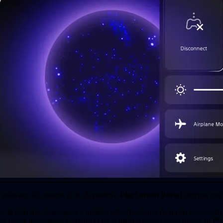
l software del sistema de tu dispositivo
PlayStation Portal
siempre esté 
 se te pida que descargues e instales actualizaciones de forma consecut
e hayas descargado e instalado las actualizaciones consecutivas, tu
PS