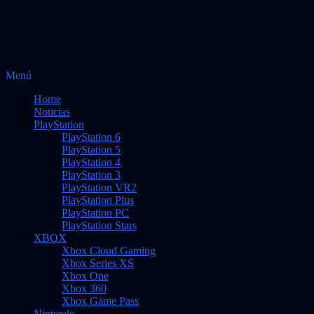
Saltar
Menú
Vidas Infinitas
al
Noticias sobre videojuegos
Home
contenido
Noticias
PlayStation
PlayStation 6
PlayStation 5
PlayStation 4
PlayStation 3
PlayStation VR2
PlayStation Plus
PlayStation PC
PlayStation Stars
XBOX
Xbox Cloud Gaming
Xbox Series XS
Xbox One
Xbox 360
Xbox Game Pass
Nintendo