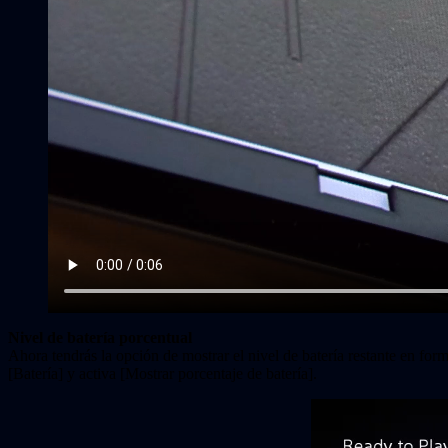
Nivel de batería porcentual
Ahora tendrás la opción de mostrar el nivel de batería restante en form
[Batería] y activa [Mostrar porcentaje de batería].