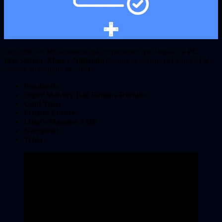
Descubre los lanzamientos más importantes que llegarán a
PC
,
PlayStation
,
Xbox
y
Nintendo
durante la semana del lunes 24 al
viernes 28 de junio de 2024.
Pomberito
Super Monkey Ball Banana Rumble
Until Then
Frogun Encore
Luigi’s Mansion 2 HD
NeoSprint
Tchia