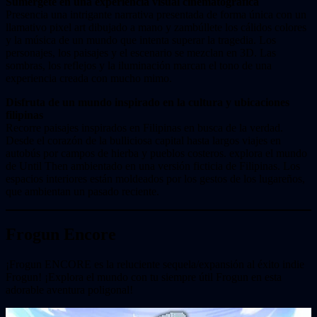
Sumérgete en una experiencia visual cinematográfica
Presencia una intrigante narrativa presentada de forma única con un
llamativo pixel art dibujado a mano y zambúllete los cálidos colores
y la música de un mundo que intenta superar la tragedia. Los
personajes, los paisajes y el escenario se mezclan en 3D. Las
sombras, los reflejos y la iluminación marcan el tono de una
experiencia creada con mucho mimo.
Disfruta de un mundo inspirado en la cultura y ubicaciones
filipinas
Recorre paisajes inspirados en Filipinas en busca de la verdad.
Desde el corazón de la bulliciosa capital hasta largos viajes en
autobús por campos de hierba y pueblos costeros. explora el mundo
de Until Then ambientado en una versión ficticia de Filipinas. Los
espacios interiores están moldeados por los gestos de los lugareños,
que ambientan un pasado reciente.
Frogun Encore
¡Frogun ENCORE es la reluciente sequela/expansión al éxito indie
Frogun! ¡Explora el mundo con tu siempre útil Frogun en esta
adorable aventura poligonal!