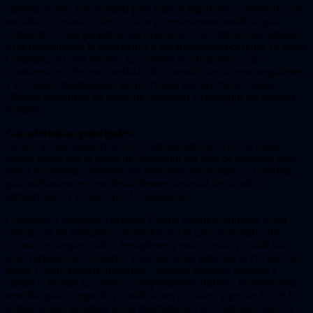
carreras de una sola pantalla para hasta 4 jugadores, combinado con
un sólido constructor de circuitos y herramientas intuitivas para
compartir, lo que garantiza una experiencia de carreras que satisface
a los demonios de la velocidad y a los arquitectos por igual. El modo
Campaña, el Gran Premio, las carreras de obstáculos y las
contrarrelojes ofrecen toneladas de contenido de carreras trepidantes,
y los modos multijugador proporcionan una diversión caótica.
¿Podrás conquistar las pistas de velocidad y conseguir los mejores
tiempos?
Características principales:
Acción arcade isométrica: Los controles precisos con un toque
arcade hacen que el juego de NeoSprint sea fácil de aprender pero
difícil de dominar. Aprende los entresijos del derrape y el drafting
para adelantarte en una deslumbrante variedad de circuitos
prefabricados y creados por los jugadores.
Construye y comparte circuitos: Diseña circuitos sinuosos y con
curvas con un profundo constructor de circuitos personalizable.
Construye rampas, saltos, terraplenes y mucho más, y añade una
gran variedad de escenarios y decoraciones para que tu circuito sea
único. Cuatro biomas diferentes – bosque, desierto, invierno y
ciudad – aportan un aspecto completamente distinto. Herramientas
sencillas para compartir y clasificar tus circuitos, y probar los de los
demás, lo que garantiza horas interminables de contenido nuevo y