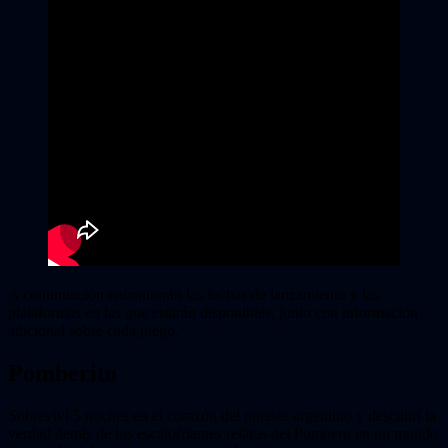
A continuación encontrarán las fechas de lanzamiento y las
plataformas en las que estarán disponibles, junto con información
adicional sobre cada juego.
Pomberito
Sobreviví 5 noches en el corazón del noreste argentino y descubrí la
verdad detrás de los escalofriantes relatos del Pombero en un mundo