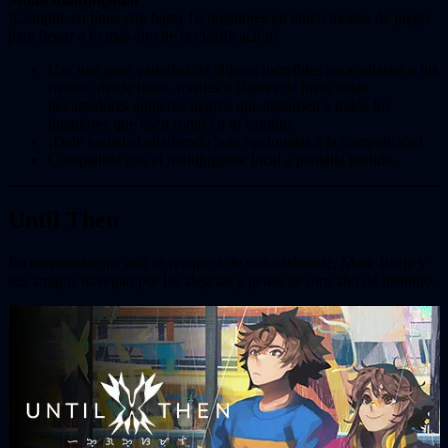
¡Compite en línea con hasta 16 jugadores en cinco modos de juego
para llegar a lo más alto de la clasificación!
Usa una gran variedad de objetos increíbles para aplastar a tus
rivales: desde bates, misiles o láseres de hielo hasta
devastadores agujeros negros que absorben a todos los
jugadores que osen rodar en tu camino.
¡Dale variedad añadiendo bots opcionales a la competición!
Compatible con el multijugador local a pantalla partida.
Until Then
En un mundo que aún se recupera de una catástrofe, Mark Borja y
sus amigos navegan por las alegrías y penas de otro año de instituto.