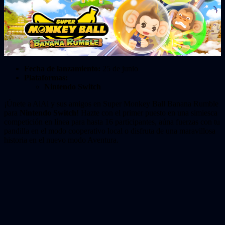
Fecha de lanzamiento:
25 de junio
Plataformas:
Nintendo Switch
¡Únete a AiAi y sus amigos en Super Monkey Ball Banana Rumble
para
Nintendo Switch
! Hazte con el primer puesto en una simiesca
competición en línea para hasta 16 participantes, aúna fuerzas con tu
pandilla en el modo cooperativo local o disfruta de una maravillosa
historia en el nuevo modo Aventura.