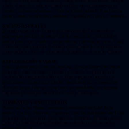
Meavora en encuentros abiertos, donde la creatividad será tu mejor
aliado. Controla cualquier animal u objeto que encuentres en tu
camino, haz nuevos amigos y toca tu afinado ukelele. Una historia
poética sobre crecimiento y madurez inspirada en Nueva Caledonia.
SALTOS ASTRALES
El regalo especial de Tchia te permite controlar los animales y
objetos que puedas encontrar. Usa sus mecánicas y habilidades
únicas para viajar, resolver rompecabezas y develar secretos. Vuela
como un pájaro, explora el océano como un pez y excava tesoros
como un perro. Más de 30 animales jugables y cientos de objetos.
EXPLORACIÓN Y VIAJE
Salta y planea por el vasto archipiélago y usa el sistema de trucos
para hacer espectaculares piruetas y clavados. La mecánica de
escalada libre te permite subir a cualquier parte del mundo sin
restricciones, incluso a los árboles controlados por el sistema de
física del juego. Navega en un barco personalizable por lagunas
turquesas y bucea por arrecifes de coral y naufragios.
COMBATES Y ENCUENTROS
Planta cara a los Maano: enemigos misteriosos surgidos de la
madera y la tela. Muévete, improvisa y usa las habilidades de Tchia
para lograr la victoria en estos intensos combates. También puedes
probar tus habilidades enfrentándote a desafíos místicos en los
altares totémicos.