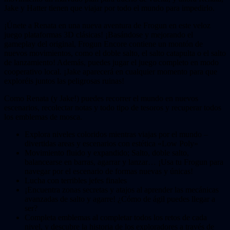
Jake y Hatter tienen que viajar por todo el mundo para impedirlo.
¡Únete a Renata en una nueva aventura de Frogun en este veloz
juego plataformas 3D clásicas! ¡Basándose y mejorando el
gameplay del original, Frogun Encore contiene un montón de
nuevos movimientos, como el doble salto, el salto catapulta o el salto
de lanzamiento! Además, puedes jugar el juego completo en modo
cooperativo local. ¡Jake aparecerá en cualquier momento para que
exploréis juntos las peligrosas ruinas!
Como Renata (y Jake!) puedes recorrer el mundo en nuevos
escenarios, recolectar notas y todo tipo de tesoros y recuperar todos
los emblemas de mosca.
Explora niveles coloridos mientras viajas por el mundo –
divertidas areas y escenarios con estética «Low Poly»
Movimiento fluido y expandido; Salto, doble salto,
balancearse en barras, agarrar y lanzar… ¡Usa tu Frogun para
navegar por el escenario de formas nuevas y únicas!
Lucha con terribles jefes finales
¡Encuentra zonas secretas y atajos al aprender las mecánicas
avanzadas de salto y agarre! ¿Cómo de ágil puedes llegar a
ser?
Completa emblemas al completar todos los retos de cada
nivel, y descubre la historia de los exploradores a través de