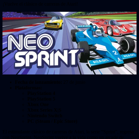
¡Vuelve el clásico de carreras de Atari!
Fecha de lanzamiento:
27 de junio
Plataformas:
PlayStation 4
PlayStation 5
Xbox One
Xbox Series X|S
Nintendo Switch
PC (Steam / Epic Store)
El estimulante clásico de carreras de Atari, la serie “Sprint”, regresa
con NeoSprint. NeoSprint vuelve a la vida como un arcade de