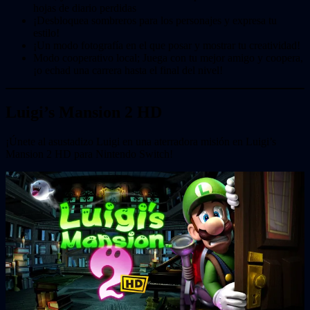
hojas de diario perdidas
¡Desbloquea sombreros para los personajes y expresa tu
estilo!
¡Un modo fotografía en el que posar y mostrar tu creatividad!
Modo cooperativo local; Juega con tu mejor amigo y coopera,
¡o echad una carrera hasta el final del nivel!
Luigi’s Mansion 2 HD
¡Únete al asustadizo Luigi en una aterradora misión en Luigi’s
Mansion 2 HD para Nintendo Switch!