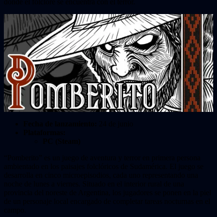
donde el folclore se encuentra con el terror.
Fecha de lanzamiento:
24 de junio
Plataformas:
PC (Steam)
“Pomberito” es un juego de aventura y terror en primera persona
ambientado en los paisajes folclóricos de Sudamérica. El juego se
desarrolla en cinco microepisodios, cada uno representando una
noche de lunes a viernes. Situado en el interior rural de una
provincia del noreste de Argentina, los jugadores se ponen en la piel
de un personaje local encargado de completar tareas nocturnas en el
campo.