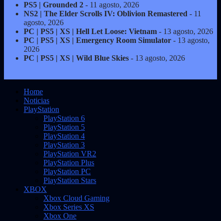
PS5 | Grounded 2
- 11 agosto, 2026
NS2 | The Elder Scrolls IV: Oblivion Remastered
- 11
agosto, 2026
PC | PS5 | XS | Hell Let Loose: Vietnam
- 13 agosto, 2026
PC | PS5 | XS | Emergency Room Simulator
- 13 agosto,
2026
PC | PS5 | XS | Wild Blue Skies
- 13 agosto, 2026
Home
Noticias
PlayStation
PlayStation 6
PlayStation 5
PlayStation 4
PlayStation 3
PlayStation VR2
PlayStation Plus
PlayStation PC
PlayStation Stars
XBOX
Xbox Cloud Gaming
Xbox Series XS
Xbox One