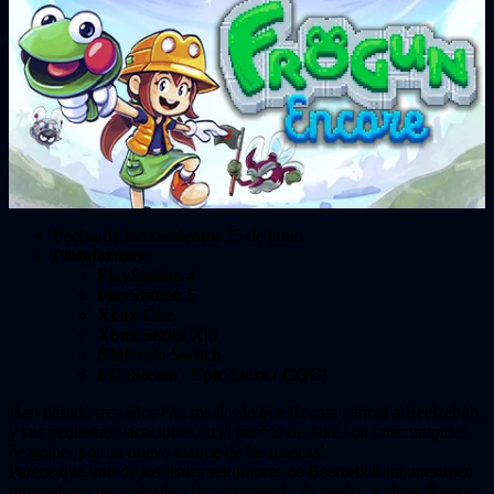
Fecha de lanzamiento:
25 de junio
Plataformas:
PlayStation 4
PlayStation 5
Xbox One
Xbox Series X|S
Nintendo Switch
PC (Steam / Epic Store / GOG)
Han pasado tres años enteros desde que Renata benció a Beelzebub,
y sus pequeñas vacaciones en el pueblo de Jake son interrumpidas
de golpe ¡por un nuevo ataque de las moscas!
Parece que uno de los leales seguidores de Beelzebub ha puesto en
movimiento un malvado plan para traerlo de vuelta, y ahora Renata,