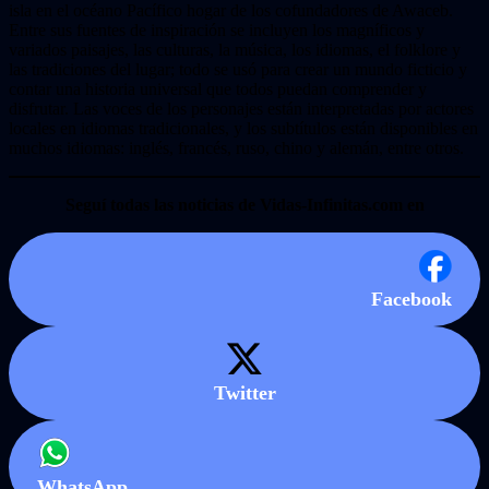
isla en el océano Pacífico hogar de los cofundadores de Awaceb.
Entre sus fuentes de inspiración se incluyen los magníficos y
variados paisajes, las culturas, la música, los idiomas, el folklore y
las tradiciones del lugar; todo se usó para crear un mundo ficticio y
contar una historia universal que todos puedan comprender y
disfrutar. Las voces de los personajes están interpretadas por actores
locales en idiomas tradicionales, y los subtítulos están disponibles en
muchos idiomas: inglés, francés, ruso, chino y alemán, entre otros.
Seguí todas las noticias de Vidas-Infinitas.com en
Facebook
Twitter
WhatsApp