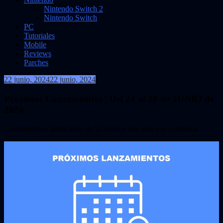
Nintendo Switch 2
Nintendo Switch
PC
Tutoriales
Mobile
Reviews
Parches
22 junio, 2024
22 junio, 2024
VidasInfinitas
Próximos Lanzamientos | Del 24 al 28 de JUNIO de
2024
Lanzamientos destacados de la semana que está por comenzar.