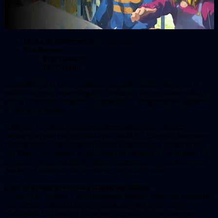
Fecha de lanzamiento:
25 de junio
Plataformas:
PlayStation 5
PC (Steam)
Despiértate en la típica habitación de adolescente, ensaya con el
piano, date prisa para entregar los deberes a tiempo y desarrolla (y
quema) relaciones, mientras rememoras las inseguridades diarias de
la vida en el instituto.
Hasta que un fatídico encuentro desencadena una reacción en
cadena que pone patas arriba la vida de Mark. La gente desaparece
y los recuerdos resultan poco fiables. Descubre una verdad oculta
con Mark y sus amigos en esta aventura centrada en la narrativa en
la que tus elecciones pueden tener consecuencias y apresúrate para
desvelar el misterio antes de que sea demasiado tarde.
Elige tu propia aventura a través del diálogo
Conoce a un variado y fastidiosamente familiar elenco de personajes
con los que podrás hablar en persona, por chat o por correo
electrónico. La forma en que elijas interactuar (o no interactuar)