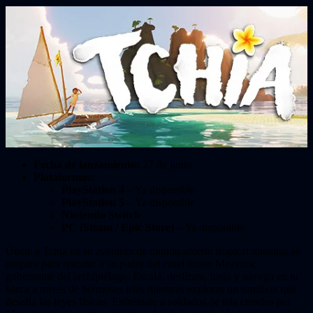
Fecha de lanzamiento:
27 de junio
Plataformas:
PlayStation 4
– Ya disponible
PlayStation 5
– Ya disponible
Nintendo Switch
PC (Steam / Epic Store)
– Ya disponible
Únete a Tchia en su aventura de mundo abierto tropical mientras se
prepara para rescatar a su padre del cruel tirano Meavora,
gobernante del archipiélago. Escala, deslízate, nada y navega en tu
barca a través de hermosas islas mientras exploras un sandbox que
desafía las leyes físicas. Enfréntate a soldados de tela creados por