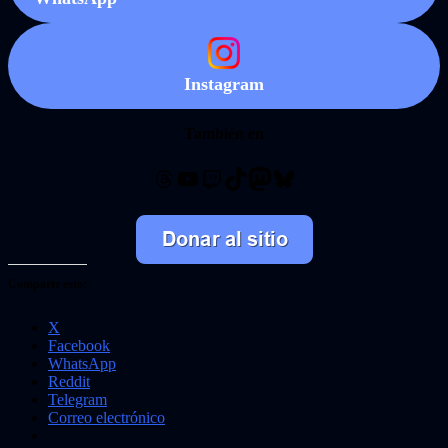
Instagram
También en
Threads
YouTube
Twitch
TikTok
Mastodon
Bluesky
Comparte esto:
X
Facebook
WhatsApp
Reddit
Telegram
Correo electrónico