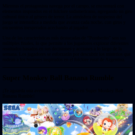
Mientras el protagonista navega por el campo, se encontrará con
elementos inspirados en el folclore sudamericano, agregando un giro
cultural único al género de terror. La atmósfera de suspenso del
juego se intensifica a medida que avanza cada noche, con giros y
encuentros inesperados acechando al jugador.
Una de las características más destacadas de “Pomberito” son sus
múltiples finales, lo que permite a los jugadores explorar diferentes
resultados basados en sus decisiones y acciones a lo largo de la
semana. Los jugadores se esforzarán por descubrir los misterios que
rodean a los horrores inspirados en el folclore rural de Argentina.
Super Monkey Ball Banana Rumble
¡Te aguarda una aventura muy fructífera en Super Monkey Ball
Banana Rumble!