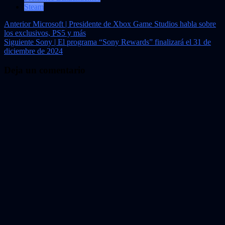
Steam
Navegación
Anterior
Microsoft | Presidente de Xbox Game Studios habla sobre
los exclusivos, PS5 y más
de
Siguiente
Sony | El programa “Sony Rewards” finalizará el 31 de
entradas
diciembre de 2024
Deja un comentario