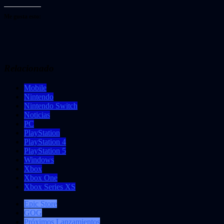
Me gusta esto:
Relacionado
Mobile
Nintendo
Nintendo Switch
Noticias
PC
PlayStation
PlayStation 4
PlayStation 5
Windows
Xbox
Xbox One
Xbox Series XS
Epic Store
GOG
Próximos Lanzamientos