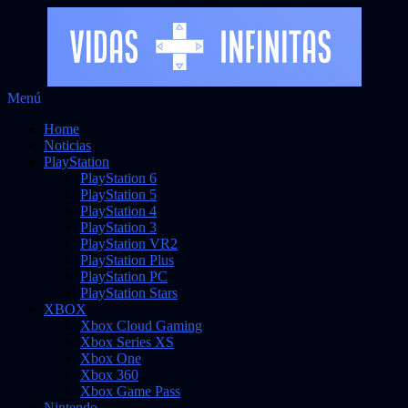
Saltar
Menú
Vidas Infinitas
al
Noticias sobre videojuegos
Home
contenido
Noticias
PlayStation
PlayStation 6
PlayStation 5
PlayStation 4
PlayStation 3
PlayStation VR2
PlayStation Plus
PlayStation PC
PlayStation Stars
XBOX
Xbox Cloud Gaming
Xbox Series XS
Xbox One
Xbox 360
Xbox Game Pass
Nintendo